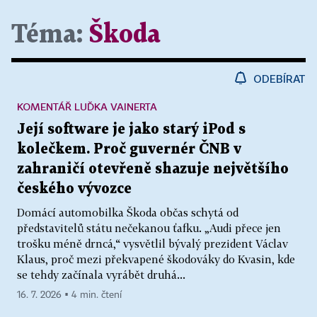
Téma:
Škoda
ODEBÍRAT
KOMENTÁŘ LUĎKA VAINERTA
Její software je jako starý iPod s
kolečkem. Proč guvernér ČNB v
zahraničí otevřeně shazuje největšího
českého vývozce
Domácí automobilka Škoda občas schytá od
představitelů státu nečekanou ťafku. „Audi přece jen
trošku méně drncá,“ vysvětlil bývalý prezident Václav
Klaus, proč mezi překvapené škodováky do Kvasin, kde
se tehdy začínala vyrábět druhá...
16. 7. 2026 ▪ 4 min. čtení