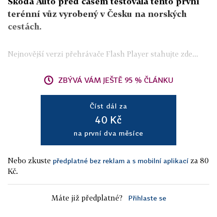
Škoda Auto před časem testovala tento první
terénní vůz vyrobený v Česku na norských
cestách.
Nejnovější verzi přehrávače Flash Player stahujte zde...
ZBÝVÁ VÁM JEŠTĚ 95 % ČLÁNKU
Číst dál za
40 Kč
na první dva měsíce
Nebo zkuste
za 80
předplatné bez reklam a s mobilní aplikací
Kč.
Máte již předplatné?
Přihlaste se