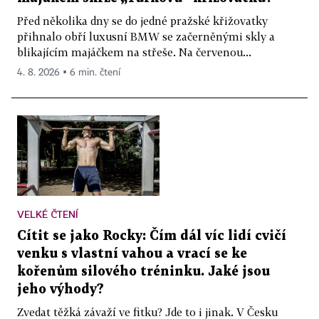
Před několika dny se do jedné pražské křižovatky
přihnalo obří luxusní BMW se začerněnými skly a
blikajícím majáčkem na střeše. Na červenou...
4. 8. 2026 ▪ 6 min. čtení
VELKÉ ČTENÍ
Cítit se jako Rocky: Čím dál víc lidí cvičí
venku s vlastní vahou a vrací se ke
kořenům silového tréninku. Jaké jsou
jeho výhody?
Zvedat těžká závaží ve fitku? Jde to i jinak. V Česku