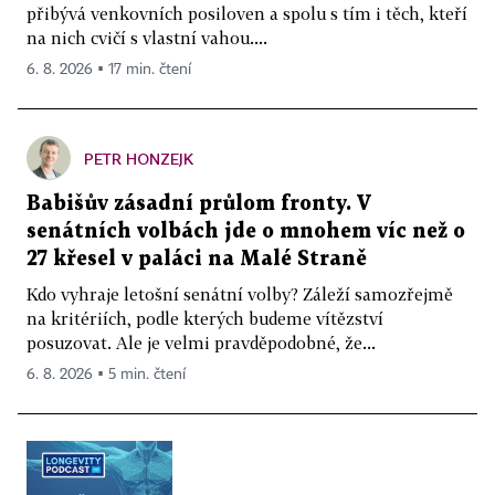
přibývá venkovních posiloven a spolu s tím i těch, kteří
na nich cvičí s vlastní vahou....
6. 8. 2026 ▪ 17 min. čtení
PETR HONZEJK
Babišův zásadní průlom fronty. V
senátních volbách jde o mnohem víc než o
27 křesel v paláci na Malé Straně
Kdo vyhraje letošní senátní volby? Záleží samozřejmě
na kritériích, podle kterých budeme vítězství
posuzovat. Ale je velmi pravděpodobné, že...
6. 8. 2026 ▪ 5 min. čtení