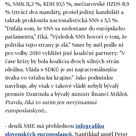
%, SMK 11,3 %, KDH 10,5 %, mečiarovské HZDS 8,9
% (ztrácí dva mandáty, prošel jediný kandidát) a
taktak proklouzla nacionalistická SNS s 5,5 %.
"Dúfala som, že SNS sa nedostane do európskeho
parlamentu," říká. "Výsledok SNS hovorí o tom, že
politika tejto strany je zlá." Smer by měl podle ní
pro volby 2010 vyhlížet jiné koaliční partnery:
"V
čase krízy by bola koalícia dvoch silných strán
ideálna. Vláda s SDKÚ je asi najracionálnejšia
úvaha vo vzťahu ku krajine." Jako podmínku
navrhuje, aby však v takové vládě nebyli bývalý
premiér Dzurinda a bývalý ministr financí Mikloš.
Pravda, říká to zatím jen nevýznamná
europoslankyně...
- deník SME má přehlednou
infografiku
slovenských europoslanců
. Například uspěl Peter