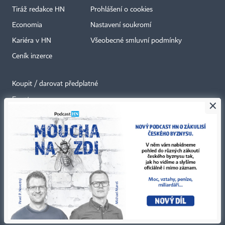
Tiráž redakce HN
Prohlášení o cookies
Economia
Nastavení soukromí
Kariéra v HN
Všeobecné smluvní podmínky
Ceník inzerce
Koupit / darovat předplatné
Eventy
×
Newslettery
RSS kanály
Autorská práva vykonává vydavatel. Bez písemného svolení vydavatele je
zakázáno jakékoli užití částí nebo celku díla, zejména rozmnožování a šíření
jakýmkoli způsobem, mechanickým nebo elektronickým, v českém nebo
jiném jazyce. Bez souhlasu vydavatele je zakázáno též rozmnožování
obsahu pro účely automatizované analýzy textů nebo dat
podle ustanovení § 39c autorského zákona.