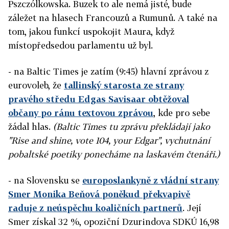
Pszczólkowska. Buzek to ale nemá jisté, bude
záležet na hlasech Francouzů a Rumunů. A také na
tom, jakou funkcí uspokojit Maura, když
místopředsedou parlamentu už byl.
- na Baltic Times je zatím (9:45) hlavní zprávou z
eurovoleb, že
tallinský starosta ze strany
pravého středu Edgas Savisaar obtěžoval
občany po ránu textovou zprávou
, kde pro sebe
žádal hlas.
(Baltic Times tu zprávu překládají jako
"Rise and shine, vote 104, your Edgar", vychutnání
pobaltské poetiky ponecháme na laskavém čtenáři.)
- na Slovensku se
europoslankyně z vládní strany
Smer Monika Beňová poněkud překvapivě
raduje z neúspěchu koaličních partnerů
. Její
Smer získal 32 %, opoziční Dzurindova SDKÚ 16,98