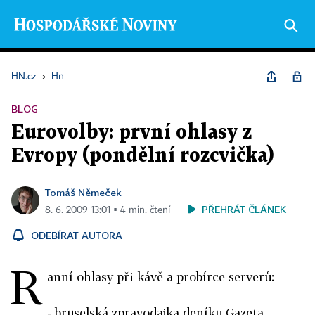
HN.cz
›
Hn
BLOG
Eurovolby: první ohlasy z
Evropy (pondělní rozcvička)
Tomáš Němeček
PŘEHRÁT ČLÁNEK
8. 6. 2009 13:01 ▪ 4 min. čtení
ODEBÍRAT AUTORA
R
anní ohlasy při kávě a probírce serverů:
- bruselská zpravodajka deníku Gazeta