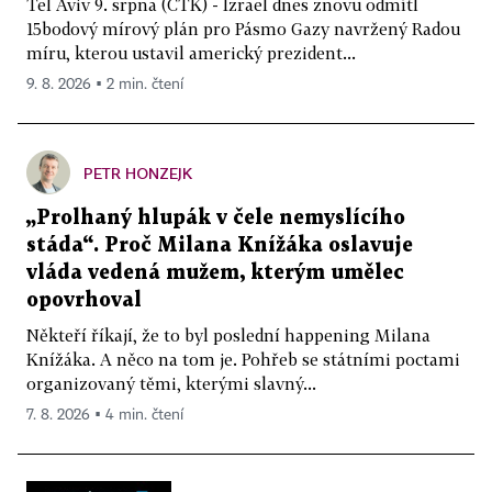
Tel Aviv 9. srpna (ČTK) - Izrael dnes znovu odmítl
15bodový mírový plán pro Pásmo Gazy navržený Radou
míru, kterou ustavil americký prezident...
9. 8. 2026 ▪ 2 min. čtení
PETR HONZEJK
„Prolhaný hlupák v čele nemyslícího
stáda“. Proč Milana Knížáka oslavuje
vláda vedená mužem, kterým umělec
opovrhoval
Někteří říkají, že to byl poslední happening Milana
Knížáka. A něco na tom je. Pohřeb se státními poctami
organizovaný těmi, kterými slavný...
7. 8. 2026 ▪ 4 min. čtení