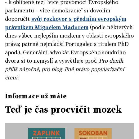
- k oblíbené tezi "více pravomocí Evropského
parlamentu = více demokracie" si dovolím
doporučit
svůj rozhovor s předním evropským
právníkem Miguelem Madurem
(podle některých
dnes vůbec nejlepším mozkem v oblasti evropského
práva; patrně nejmladší Portugalec s titulem PhD
apod.). Generální advokát Evropského soudního
dvora si to nemyslí a vysvětluje proč.
Pro deník
příliš náročné, pro blog Jiné právo popularizační
čtení.
Informace už máte
Teď je čas procvičit mozek