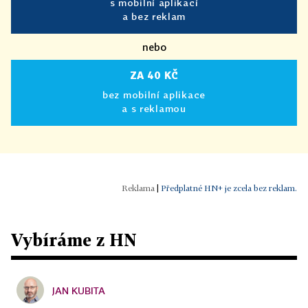
s mobilní aplikací
a bez reklam
nebo
ZA 40 KČ
bez mobilní aplikace
a s reklamou
|
Předplatné HN+ je zcela bez reklam.
Vybíráme z HN
JAN KUBITA