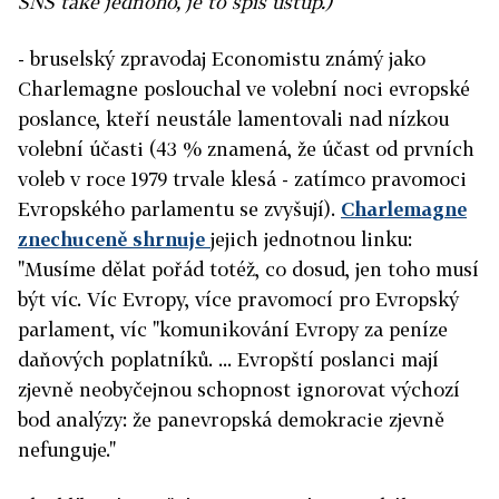
SNS také jednoho, je to spíš ústup.)
- bruselský zpravodaj Economistu známý jako
Charlemagne poslouchal ve volební noci evropské
poslance, kteří neustále lamentovali nad nízkou
volební účasti (43 % znamená, že účast od prvních
voleb v roce 1979 trvale klesá - zatímco pravomoci
Evropského parlamentu se zvyšují).
Charlemagne
znechuceně shrnuje
jejich jednotnou linku:
"Musíme dělat pořád totéž, co dosud, jen toho musí
být víc. Víc Evropy, více pravomocí pro Evropský
parlament, víc "komunikování Evropy za peníze
daňových poplatníků. ... Evropští poslanci mají
zjevně neobyčejnou schopnost ignorovat výchozí
bod analýzy: že panevropská demokracie zjevně
nefunguje."