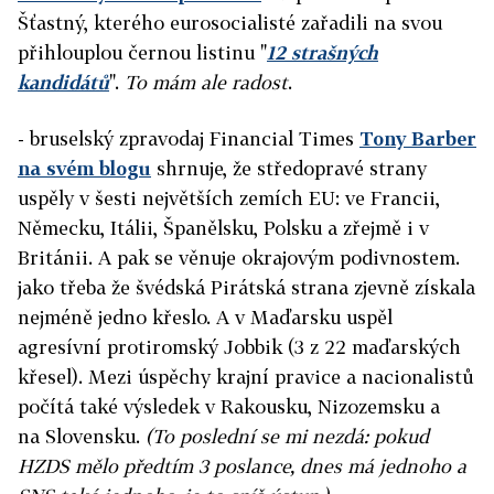
Šťastný, kterého eurosocialisté zařadili na svou
přihlouplou černou listinu "
12 strašných
kandidátů
".
To mám ale radost
.
- bruselský zpravodaj Financial Times
Tony Barber
na svém blogu
shrnuje, že středopravé strany
uspěly v šesti největších zemích EU: ve Francii,
Německu, Itálii, Španělsku, Polsku a zřejmě i v
Británii. A pak se věnuje okrajovým podivnostem.
jako třeba že švédská Pirátská strana zjevně získala
nejméně jedno křeslo. A v Maďarsku uspěl
agresívní protiromský Jobbik (3 z 22 maďarských
křesel). Mezi úspěchy krajní pravice a nacionalistů
počítá také výsledek v Rakousku, Nizozemsku a
na Slovensku.
(To poslední se mi nezdá: pokud
HZDS mělo předtím 3 poslance, dnes má jednoho a