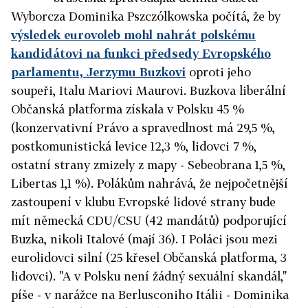
Wyborcza Dominika Pszczólkowska počítá, že by
výsledek eurovoleb mohl nahrát polskému
kandidátovi na funkci předsedy Evropského
parlamentu, Jerzymu Buzkovi
oproti jeho
soupeři, Italu Mariovi Maurovi. Buzkova liberální
Občanská platforma získala v Polsku 45 %
(konzervativní Právo a spravedlnost má 29,5 %,
postkomunistická levice 12,3 %, lidovci 7 %,
ostatní strany zmizely z mapy - Sebeobrana 1,5 %,
Libertas 1,1 %). Polákům nahrává, že nejpočetnější
zastoupení v klubu Evropské lidové strany bude
mít německá CDU/CSU (42 mandátů) podporující
Buzka, nikoli Italové (mají 36). I Poláci jsou mezi
eurolidovci silní (25 křesel Občanská platforma, 3
lidovci). "A v Polsku není žádný sexuální skandál,"
píše - v narážce na Berlusconiho Itálii - Dominika