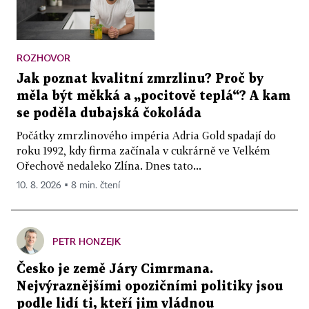
ROZHOVOR
Jak poznat kvalitní zmrzlinu? Proč by
měla být měkká a „pocitově teplá“? A kam
se poděla dubajská čokoláda
Počátky zmrzlinového impéria Adria Gold spadají do
roku 1992, kdy firma začínala v cukrárně ve Velkém
Ořechově nedaleko Zlína. Dnes tato...
10. 8. 2026 ▪ 8 min. čtení
PETR HONZEJK
Česko je země Járy Cimrmana.
Nejvýraznějšími opozičními politiky jsou
podle lidí ti, kteří jim vládnou