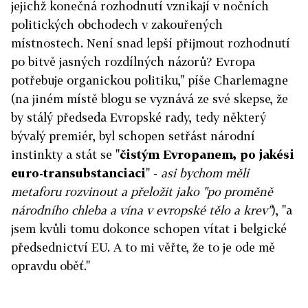
jejichž konečná rozhodnutí vznikají v nočních
politických obchodech v zakouřených
místnostech. Není snad lepší přijmout rozhodnutí
po bitvě jasných rozdílných názorů? Evropa
potřebuje organickou politiku," píše Charlemagne
(na jiném místě blogu se vyznává ze své skepse, že
by stálý předseda Evropské rady, tedy některý
bývalý premiér, byl schopen setřást národní
instinkty a stát se "
čistým Evropanem, po jakési
euro-transubstanciaci
" -
asi bychom měli
metaforu rozvinout a přeložit jako "po proměně
národního chleba a vína v evropské tělo a krev"
), "a
jsem kvůli tomu dokonce schopen vítat i belgické
předsednictví EU. A to mi věřte, že to je ode mě
opravdu oběť."