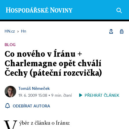
HN.cz
›
Hn
BLOG
Co nového v Íránu +
Charlemagne opět chválí
Čechy (páteční rozcvička)
Tomáš Němeček
PŘEHRÁT ČLÁNEK
19. 6. 2009 15:08 ▪ 9 min. čtení
ODEBÍRAT AUTORA
V
ýběr z článku o Íránu: