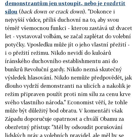
demonstrantům jen ustoupit, nebo je rozdrtit
silou
(
back down or crack down
). "Dokonce i
nejvyšší vůdce, příliš duchovní na to, aby svou
téměř všemocnou funkci - kterou zastává už dvacet
let - vystavoval volbám, se začal zaplétat do volební
potyčky. Vposledku může jít o jeho vlastní přežití -
i o přežití režimu. Nikdo nevidí do kuloárů
íránského duchovního establishmentu ani do
bunkrů Revoluční gardy. Nikdo nezná skutečný
výsledek hlasování. Nikdo nemůže předpovědět, jak
dlouho vydrží demonstranti na ulicích a nakolik je
režim připraven použít proti nim sílu za cenu krve
svého vlastního národa." Economist věří, že tohle
může být důležitý bod obratu. V komentáři však
Západu doporučuje opatrnost a chválí Obamu za
obezřetný přístup: "Měl by odsoudit porušování
lidských práv a volebních pravidel, ale měl by se