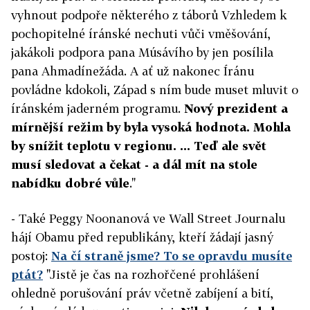
vyhnout podpoře některého z táborů Vzhledem k
pochopitelné íránské nechuti vůči vměšování,
jakákoli podpora pana Músávího by jen posílila
pana Ahmadínežáda. A ať už nakonec Íránu
povládne kdokoli, Západ s ním bude muset mluvit o
íránském jaderném programu.
Nový prezident a
mírnější režim by byla vysoká hodnota. Mohla
by snížit teplotu v regionu. ... Teď ale svět
musí sledovat a čekat - a dál mít na stole
nabídku dobré vůle
."
- Také Peggy Noonanová ve Wall Street Journalu
hájí Obamu před republikány, kteří žádají jasný
postoj:
Na čí straně jsme? To se opravdu musíte
ptát?
"Jistě je čas na rozhořčené prohlášení
ohledně porušování práv včetně zabíjení a bití,