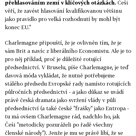
přehlasováním zemí v klíčových otázkách.
Češi
věří, že zavést hlasování kvalifikovanou většinu
jako pravidlo pro velká rozhodnutí by mohl být
konec EU."
Charlemagne připouští, že je ovlivněn tím, že je
sám Brit a navíc z liberálního Economistu. Ale je to
pro něj příklad, proč je důležité rotující
předsednictví. V Bruselu, píše Charlemagne, je teď
davová móda vykládat, že nutně potřebujeme
stálého předsedu Evropské rady namísto rotujících
půlročních předsednictví - a jako důkaz se uvádí
právě česká dramata jako svržení vlády v půli
předsednictví (a také české "frašky" jako Entropa -
tu má ovšem Charlemagne rád, nadchlo ho, jak
Češi "metodicky pozuráželi po řadě všechny
členské národy"). Jenže je mu se právě líbí, že se