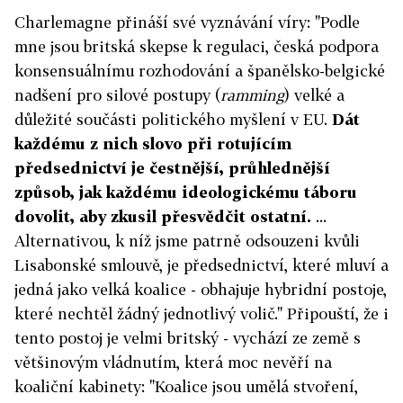
Charlemagne přináší své vyznávání víry: "Podle
mne jsou britská skepse k regulaci, česká podpora
konsensuálnímu rozhodování a španělsko-belgické
nadšení pro silové postupy (
ramming
) velké a
důležité součásti politického myšlení v EU.
Dát
každému z nich slovo při rotujícím
předsednictví je čestnější, průhlednější
způsob, jak každému ideologickému táboru
dovolit, aby zkusil přesvědčit ostatní.
...
Alternativou, k níž jsme patrně odsouzeni kvůli
Lisabonské smlouvě, je předsednictví, které mluví a
jedná jako velká koalice - obhajuje hybridní postoje,
které nechtěl žádný jednotlivý volič." Připouští, že i
tento postoj je velmi britský - vychází ze země s
většinovým vládnutím, která moc nevěří na
koaliční kabinety: "Koalice jsou umělá stvoření,