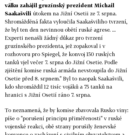
válku zahájil gruzínský prezident Michail
Saakašvili
útokem na Jižní Osetii ze 7. srpna.
Shromážděná fakta vyloučila Saakašviliho tvrzení,
že byl ten den nevinnou obětí ruské agrese. ...
Experti nenašli žádný důkaz pro tvrzení
gruzínského prezidenta, jež zopakoval i v
rozhovoru pro Spiegel, že konvoj 150 ruských
tanků vjel večer 7. srpna do Jižní Osetie. Podle
zjištění komise ruská armáda nevstoupila do Jižní
Osetie před 8. srpnem." Byl to naopak Saakašvili,
kdo shromáždil 12 tisíc vojáků a 75 tanků na
hranici s Jižní Osetií ráno 7. srpna.
To neznamená, že by komise zbavovala Rusko viny:
píše o "porušení principu přiměřenosti" v ruské
vojenské reakci, obě strany porušily ženevské
konvence o zacházení s civilním obyvatelstvem a