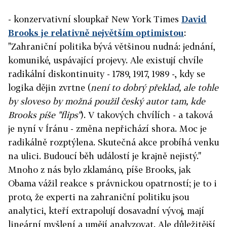
- konzervativní sloupkař New York Times
David
Brooks je relativně největším optimistou
:
"Zahraniční politika bývá většinou nudná: jednání,
komuniké, uspávající projevy. Ale existují chvíle
radikální diskontinuity - 1789, 1917, 1989 -, kdy se
logika dějin zvrtne (
není to dobrý překlad, ale tohle
by sloveso by možná použil český autor tam, kde
Brooks píše "flips"
). V takových chvílích - a taková
je nyní v Íránu - změna nepřichází shora. Moc je
radikálně rozptýlena. Skutečná akce probíhá venku
na ulici. Budoucí běh událostí je krajně nejistý."
Mnoho z nás bylo zklamáno, píše Brooks, jak
Obama vážil reakce s právnickou opatrností; je to i
proto, že experti na zahraniční politiku jsou
analytici, kteří extrapolují dosavadní vývoj, mají
lineární myšlení a umějí analyzovat. Ale důležitější