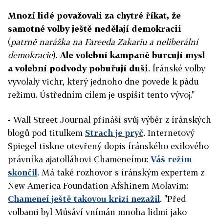
Mnozí lidé považovali za chytré říkat, že
samotné volby ještě nedělají demokracii
(
patrně
narážka na Fareeda Zakariu a neliberální
demokracie
).
Ale volební kampaně burcují mysl
a volební podvody pobuřují duši
. Íránské volby
vyvolaly vichr, který jednoho dne povede k pádu
režimu. Ústředním cílem je uspíšit tento vývoj."
- Wall Street Journal přináší svůj výběr z íránských
blogů pod titulkem
Strach je pryč
. Internetový
Spiegel tiskne otevřený dopis íránského exilového
právníka ajatolláhovi Chameneímu:
Váš režim
skončil
. Má také rozhovor s íránským expertem z
New America Foundation Afshinem Molavim:
Chameneí ještě takovou krizi nezažil
. "Před
volbami byl Músáví vnímán mnoha lidmi jako