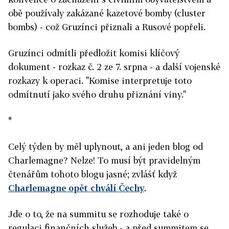
obě používaly zakázané kazetové bomby (cluster
bombs) - což Gruzínci přiznali a Rusové popřeli.
Gruzínci odmítli předložit komisi klíčový
dokument - rozkaz č. 2 ze 7. srpna - a další vojenské
rozkazy k operaci. "Komise interpretuje toto
odmítnutí jako svého druhu přiznání viny."
*
Celý týden by měl uplynout, a ani jeden blog od
Charlemagne? Nelze! To musí být pravidelným
čtenářům tohoto blogu jasné; zvlášť když
Charlemagne opět chválí Čechy
.
Jde o to, že na summitu se rozhoduje také o
regulaci finančních služeb - a před summitem se