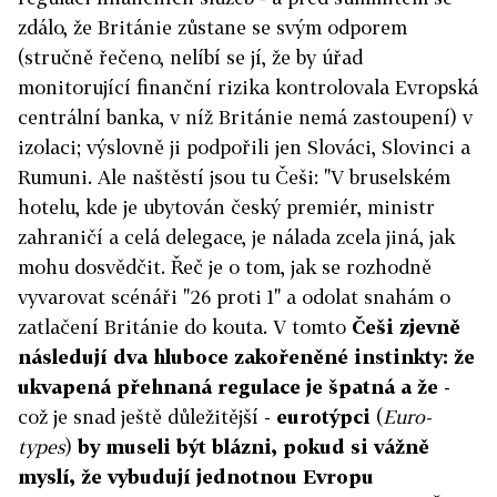
zdálo, že Británie zůstane se svým odporem
(stručně řečeno, nelíbí se jí, že by úřad
monitorující finanční rizika kontrolovala Evropská
centrální banka, v níž Británie nemá zastoupení) v
izolaci; výslovně ji podpořili jen Slováci, Slovinci a
Rumuni. Ale naštěstí jsou tu Češi: "V bruselském
hotelu, kde je ubytován český premiér, ministr
zahraničí a celá delegace, je nálada zcela jiná, jak
mohu dosvědčit. Řeč je o tom, jak se rozhodně
vyvarovat scénáři "26 proti 1" a odolat snahám o
zatlačení Británie do kouta. V tomto
Češi zjevně
následují dva hluboce zakořeněné instinkty: že
ukvapená přehnaná regulace je špatná a že
-
což je snad ještě důležitější -
eurotýpci
(
Euro-
types
)
by museli být blázni, pokud si vážně
myslí, že vybudují jednotnou Evropu