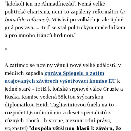
"kdokoli jen ne Ahmadínežád". Nemá velké
politické charisma, není to zapálený reformátor (
a
bonafide reformer
). Músáví po volbách je ale úplně
jiná postava. ... Teď se stal politickým mučedníkem
a pro mnoho Íránců hrdinou."
*
A zatímco se noviny věnují nové velké události, v
médiích zapadla
zpráva Spiegelu o zatím
utajovaných závěrech vyšetřovací komise EU
k
jedné staré - totiž k loňské srpnové válce Gruzie a
Ruska. Komise vedená 58letou švýcarskou
diplomatkou Heidi Tagliaviniovou (měla na to
rozpočet 1,6 milionů eur a deset specialistů z
různých oborů - historie, mezinárodní právo,
vojenství) "
dospěla většinou hlasů k závěru, že