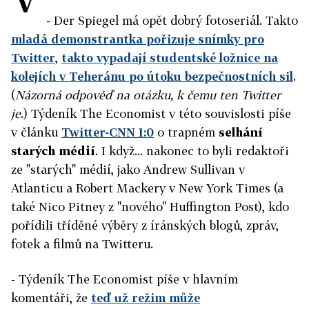
- Der Spiegel má opět dobrý fotoseriál. Takto
mladá demonstrantka pořizuje snímky pro
Twitter
,
takto vypadají studentské ložnice na
kolejích v Teheránu po útoku bezpečnostních sil
.
(
Názorná odpověď na otázku, k čemu ten Twitter
je
.) Týdeník The Economist v této souvislosti píše
v článku
Twitter-CNN 1:0
o trapném
selhání
starých médií
. I když... nakonec to byli redaktoři
ze "starých" médií, jako Andrew Sullivan v
Atlanticu a Robert Mackery v New York Times (a
také Nico Pitney z "nového" Huffington Post), kdo
pořídili tříděné výběry z íránských blogů, zpráv,
fotek a filmů na Twitteru.
- Týdeník The Economist píše v hlavním
komentáři, že
teď už režim může