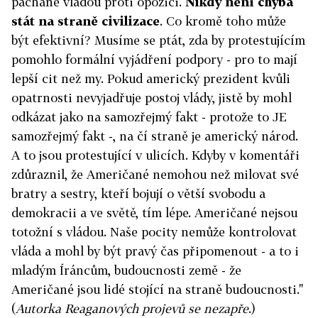
páchané vládou proti opozici.
Nikdy není chyba
stát na straně civilizace
. Co kromě toho může
být efektivní? Musíme se ptát, zda by protestujícím
pomohlo formální vyjádření podpory - pro to mají
lepší cit než my. Pokud americký prezident kvůli
opatrnosti nevyjadřuje postoj vlády, jistě by mohl
odkázat jako na samozřejmý fakt - protože to JE
samozřejmý fakt -, na čí straně je americký národ.
A to jsou protestující v ulicích. Kdyby v komentáři
zdůraznil, že Američané nemohou než milovat své
bratry a sestry, kteří bojují o větší svobodu a
demokracii a ve světě, tím lépe. Američané nejsou
totožní s vládou. Naše pocity nemůže kontrolovat
vláda a mohl by být pravý čas připomenout - a to i
mladým Íráncům, budoucnosti země - že
Američané jsou lidé stojící na straně budoucnosti."
(
Autorka Reaganových projevů se nezapře
.)