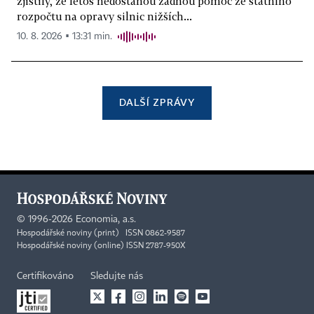
zjistily, že letos nedostanou žádnou pomoc ze státního
rozpočtu na opravy silnic nižších...
10. 8. 2026 ▪ 13:31 min.
DALŠÍ ZPRÁVY
©
1996-2026
Economia, a.s.
Hospodářské noviny (print) ISSN 0862-9587
Hospodářské noviny (online) ISSN 2787-950X
Certifikováno
Sledujte nás