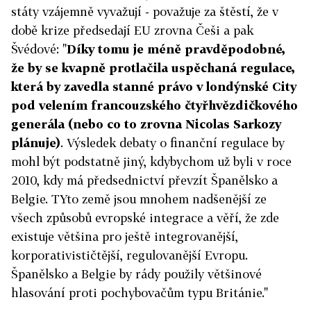
státy vzájemně vyvažují - považuje za štěstí, že v
době krize předsedají EU zrovna Češi a pak
Švédové: "
Díky tomu je méně pravděpodobné,
že by se kvapně protlačila uspěchaná regulace,
která by zavedla stanné právo v londýnské City
pod velením francouzského čtyřhvězdičkového
generála (nebo co to zrovna Nicolas Sarkozy
plánuje)
. Výsledek debaty o finanční regulace by
mohl být podstatně jiný, kdybychom už byli v roce
2010, kdy má předsednictví převzít Španělsko a
Belgie. TYto země jsou mnohem nadšenější ze
všech způsobů evropské integrace a věří, že zde
existuje většina pro ještě integrovanější,
korporativističtější, regulovanější Evropu.
Španělsko a Belgie by rády použily většinové
hlasování proti pochybovačům typu Británie."