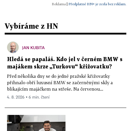
|
Předplatné HN+ je zcela bez reklam.
Vybíráme z HN
JAN KUBITA
Hledá se papaláš. Kdo jel v černém BMW s
majákem skrze „Turkovu“ křižovatku?
Před několika dny se do jedné pražské křižovatky
přihnalo obří luxusní BMW se začerněnými skly a
blikajícím majáčkem na střeše. Na červenou...
4. 8. 2026 ▪ 6 min. čtení