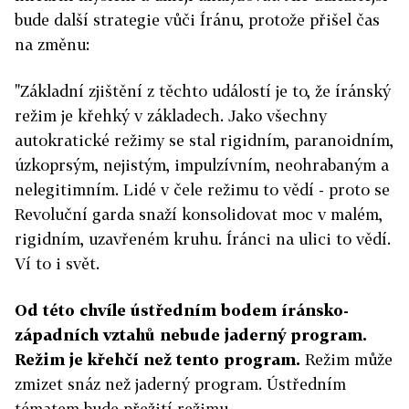
bude další strategie vůči Íránu, protože přišel čas
na změnu:
"Základní zjištění z těchto událostí je to, že íránský
režim je křehký v základech. Jako všechny
autokratické režimy se stal rigidním, paranoidním,
úzkoprsým, nejistým, impulzívním, neohrabaným a
nelegitimním. Lidé v čele režimu to vědí - proto se
Revoluční garda snaží konsolidovat moc v malém,
rigidním, uzavřeném kruhu. Íránci na ulici to vědí.
Ví to i svět.
Od této chvíle ústředním bodem íránsko-
západních vztahů nebude jaderný program.
Režim je křehčí než tento program.
Režim může
zmizet snáz než jaderný program. Ústředním
tématem bude přežití režimu.