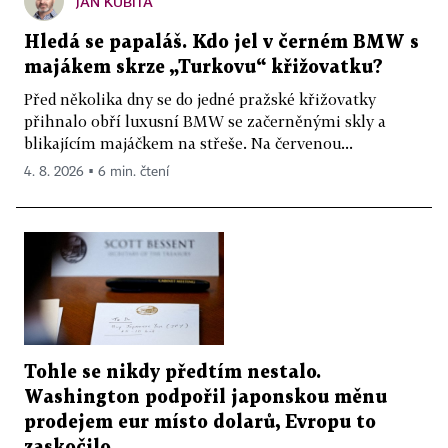
JAN KUBITA
Hledá se papaláš. Kdo jel v černém BMW s
majákem skrze „Turkovu“ křižovatku?
Před několika dny se do jedné pražské křižovatky
přihnalo obří luxusní BMW se začerněnými skly a
blikajícím majáčkem na střeše. Na červenou...
4. 8. 2026 ▪ 6 min. čtení
Tohle se nikdy předtím nestalo.
Washington podpořil japonskou měnu
prodejem eur místo dolarů, Evropu to
zaskočilo