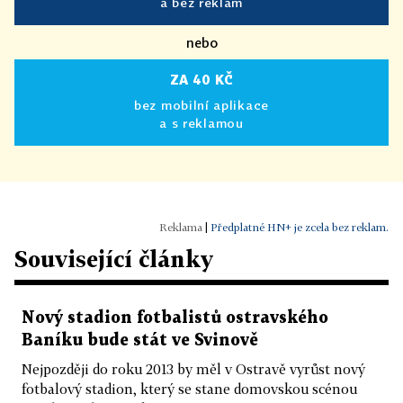
a bez reklam
nebo
ZA 40 KČ
bez mobilní aplikace
a s reklamou
|
Předplatné HN+ je zcela bez reklam.
Související články
Nový stadion fotbalistů ostravského
Baníku bude stát ve Svinově
Nejpozději do roku 2013 by měl v Ostravě vyrůst nový
fotbalový stadion, který se stane domovskou scénou