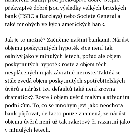
překvapivě dobré jsou výsledky velkých britských
bank (HSBC a Barclays) nebo Societé General a
také mnohých velkých amerických bank.
Jak je to možné? Začněme našimi bankami. Nárůst
objemu poskytnutých hypoték sice není tak
oslnivý jako v minulých letech, pořád ale objem
poskytnutých hypoték roste a objem těch
nesplácených nijak závratně neroste. Taktéž se
stále zvedá objem poskytnutých spotřebitelských
úvěrů a nárůst tzv. defaultů také není zrovna
dramatický. Roste i objem úvěrů malým a středním
podnikům. To, co se mnohým jeví jako neochota
bank půjčovat, de facto pouze znamená, že nárůst
objemu úvěrů není už tak raketový či razantní jako
v minulých letech.