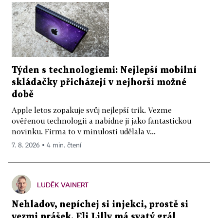
Týden s technologiemi: Nejlepší mobilní
skládačky přicházejí v nejhorší možné
době
Apple letos zopakuje svůj nejlepší trik. Vezme
ověřenou technologii a nabídne ji jako fantastickou
novinku. Firma to v minulosti udělala v...
7. 8. 2026 ▪ 4 min. čtení
LUDĚK VAINERT
Nehladov, nepíchej si injekci, prostě si
vezmi prášek. Eli Lilly má svatý grál