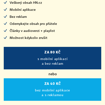
Veškerý obsah HN.cz
Mobilní aplikace
Bez reklam
Odemykejte obsah pro přátele
Články v audioverzi + playlist
Možnost kdykoliv zrušit
ZA 80 KČ
s mobilní aplikací
a bez reklam
nebo
ZA 40 KČ
bez mobilní aplikace
a s reklamou