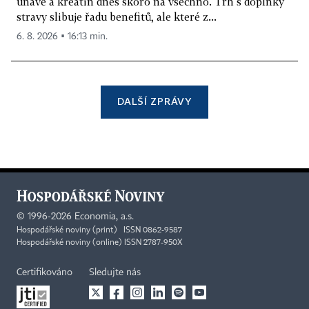
únavě a kreatin dnes skoro na všechno. Trh s doplňky
stravy slibuje řadu benefitů, ale které z...
6. 8. 2026 ▪ 16:13 min.
DALŠÍ ZPRÁVY
©
1996-2026
Economia, a.s.
Hospodářské noviny (print) ISSN 0862-9587
Hospodářské noviny (online) ISSN 2787-950X
Certifikováno
Sledujte nás