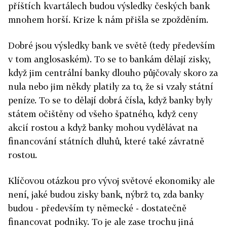
příštích kvartálech budou výsledky českých bank
mnohem horší. Krize k nám přišla se zpožděním.
Dobré jsou výsledky bank ve světě (tedy především
v tom anglosaském). To se to bankám dělají zisky,
když jim centrální banky dlouho půjčovaly skoro za
nula nebo jim někdy platily za to, že si vzaly státní
peníze. To se to dělají dobrá čísla, když banky byly
státem očištěny od všeho špatného, když ceny
akcií rostou a když banky mohou vydělávat na
financování státních dluhů, které také závratně
rostou.
Klíčovou otázkou pro vývoj světové ekonomiky ale
není, jaké budou zisky bank, nýbrž to, zda banky
budou - především ty německé - dostatečně
financovat podniky. To je ale zase trochu jiná