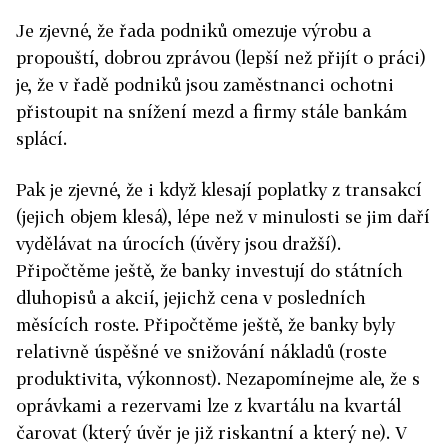
Je zjevné, že řada podniků omezuje výrobu a
propouští, dobrou zprávou (lepší než přijít o práci)
je, že v řadě podniků jsou zaměstnanci ochotni
přistoupit na snížení mezd a firmy stále bankám
splácí.
Pak je zjevné, že i když klesají poplatky z transakcí
(jejich objem klesá), lépe než v minulosti se jim daří
vydělávat na úrocích (úvěry jsou dražší).
Připočtěme ještě, že banky investují do státních
dluhopisů a akcií, jejichž cena v posledních
měsících roste. Připočtěme ještě, že banky byly
relativně úspěšné ve snižování nákladů (roste
produktivita, výkonnost). Nezapomínejme ale, že s
oprávkami a rezervami lze z kvartálu na kvartál
čarovat (který úvěr je již riskantní a který ne). V