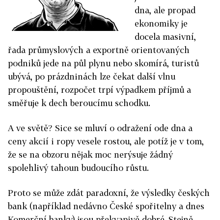
dna, ale propad
ekonomiky je
docela masivní,
řada průmyslových a exportně orientovaných
podniků jede na půl plynu nebo skomírá, turistů
ubývá, po prázdninách lze čekat další vlnu
propouštění, rozpočet trpí výpadkem příjmů a
směřuje k dech beroucímu schodku.
A ve světě? Sice se mluví o odražení ode dna a
ceny akcií i ropy vesele rostou, ale potíž je v tom,
že se na obzoru nějak moc nerýsuje žádný
spolehlivý tahoun budoucího růstu.
Proto se může zdát paradoxní, že výsledky českých
bank (například nedávno České spořitelny a dnes
Komerční banky) jsou překvapivě dobré. Stejně