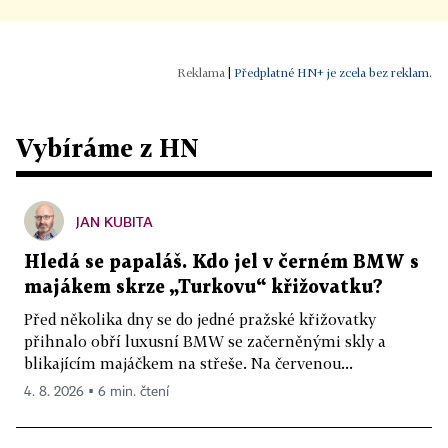
|
Předplatné HN+ je zcela bez reklam.
Vybíráme z HN
JAN KUBITA
Hledá se papaláš. Kdo jel v černém BMW s
majákem skrze „Turkovu“ křižovatku?
Před několika dny se do jedné pražské křižovatky
přihnalo obří luxusní BMW se začerněnými skly a
blikajícím majáčkem na střeše. Na červenou...
4. 8. 2026 ▪ 6 min. čtení