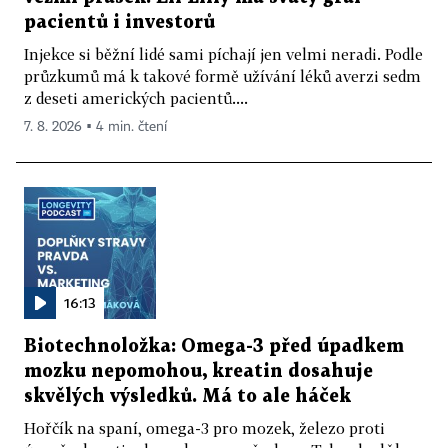
pacientů i investorů
Injekce si běžní lidé sami píchají jen velmi neradi. Podle
průzkumů má k takové formě užívání léků averzi sedm
z deseti amerických pacientů....
7. 8. 2026 ▪ 4 min. čtení
16:13
Biotechnoložka: Omega-3 před úpadkem
mozku nepomohou, kreatin dosahuje
skvělých výsledků. Má to ale háček
Hořčík na spaní, omega-3 pro mozek, železo proti