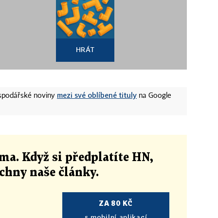
HRÁT
mezi své oblíbené tituly
ospodářské noviny
na Google
ma. Když si předplatíte HN,
echny naše články
.
ZA 80 KČ
s mobilní aplikací