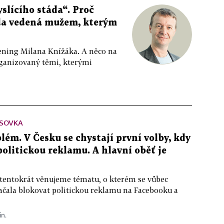
slícího stáda“. Proč
da vedená mužem, kterým
ppening Milana Knížáka. A něco na
rganizovaný těmi, kterými
SOVKA
lém. V Česku se chystají první volby, kdy
 politickou reklamu. A hlavní oběť je
 tentokrát věnujeme tématu, o kterém se vůbec
ačala blokovat politickou reklamu na Facebooku a
in.