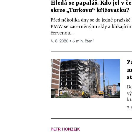
Hledá se papaláš. Kdo jel v
skrze „Turkovu“ křižovatku?
Před několika dny se do jedné pražské
BMW se začerněnými skly a blikající
červenou...
4. 8. 2026 ▪ 6 min. čtení
Z
m
s
De
vý
kt
7.
PETR HONZEJK