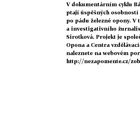
V dokumentárním cyklu Báj
ptají úspěšných osobností z
po pádu železné opony. V 
a investigativního žurnali
Sirotková. Projekt je spo
Opona a Centra vzdělávacíc
naleznete na webovém por
http://nezapomente.cz/zo