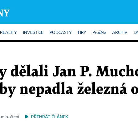
REALITY
INVESTICE
PODCASTY
HRY
PročNe
ARCHIV
D
y dělali Jan P. Much
by nepadla železná 
PŘEHRÁT ČLÁNEK
 min. čtení