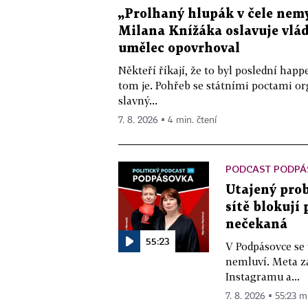
„Prolhaný hlupák v čele nemy
Milana Knížáka oslavuje vlá
umělec opovrhoval
Někteří říkají, že to byl poslední ha
tom je. Pohřeb se státními poctami o
slavný...
7. 8. 2026 ▪ 4 min. čtení
PODCAST PODPÁ
Utajený prob
sítě blokují
nečekaná
55:23
V Podpásovce se
nemluví. Meta z
Instagramu a...
7. 8. 2026 ▪ 55:23 m