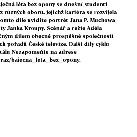
ečná léta bez opony se dnešní studenti
 různých oborů, jejichž kariéra se rozvíjela
tomto díle uvidíte portrét Jana P. Muchowa
sty Janka Kroupy. Scénář a režie Adéla
lečným dílem obecně prospěšné společnosti
h pořadů České televize. Další díly cyklu
tálu Nezapomeňte na adrese
braz/bajecna_leta_bez_opony.