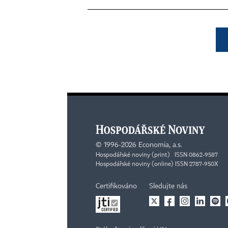
©
1996-2026
Economia, a.s.
Hospodářské noviny (print) ISSN 0862-9587
Hospodářské noviny (online) ISSN 2787-950X
Certifikováno
Sledujte nás