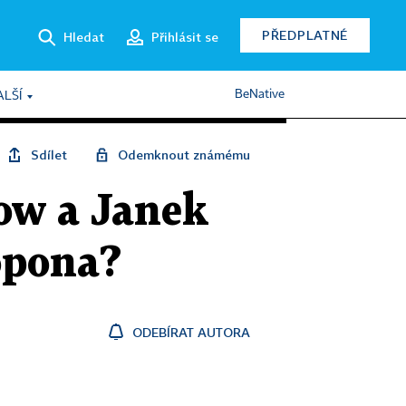
PŘEDPLATNÉ
Hledat
Přihlásit se
BeNative
ALŠÍ
Sdílet
Odemknout známému
ow a Janek
opona?
ODEBÍRAT AUTORA