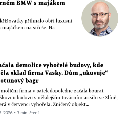
 černém BMW s majákem
 křižovatky přihnalo obří luxusní
m majáčkem na střeše. Na
ačala demolice vyhořelé budovy, kde
ěla sklad firma Vasky. Dům „ukusuje“
totunový bagr
moliční firma v pátek dopoledne začala bourat
škovou budovu v někdejším továrním areálu ve Zlíně,
erá v červenci vyhořela. Zničený objekt...
 8. 2026 ▪ 3 min. čtení