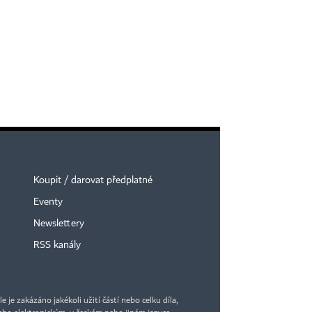
Koupit / darovat předplatné
Eventy
×
Newslettery
RSS kanály
je zakázáno jakékoli užití částí nebo celku díla,