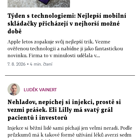
Týden s technologiemi: Nejlepší mobilní
skládačky přicházejí v nejhorší možné
době
Apple letos zopakuje svůj nejlepší trik. Vezme
ověřenou technologii a nabídne ji jako fantastickou
novinku. Firma to v minulosti udělala v...
7. 8. 2026 ▪ 4 min. čtení
LUDĚK VAINERT
Nehladov, nepíchej si injekci, prostě si
vezmi prášek. Eli Lilly má svatý grál
pacientů i investorů
Injekce si běžní lidé sami píchají jen velmi neradi. Podle
průzkumů má k takové formě užívání léků averzi sedm