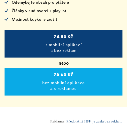
Odemykejte obsah pro přátele
Články v audioverzi + playlist
Možnost kdykoliv zrušit
ZA 80 KČ
s mobilní aplikací
a bez reklam
nebo
ZA 40 KČ
bez mobilní aplikace
a s reklamou
|
Předplatné HN+ je zcela bez reklam.