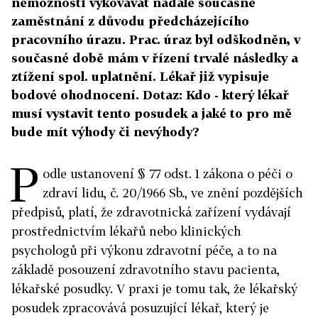
nemožnosti vykovávat nadále současné
zaměstnání z důvodu předcházejícího
pracovního úrazu. Prac. úraz byl odškodněn, v
současné době mám v řízení trvalé následky a
ztížení spol. uplatnění. Lékař již vypisuje
bodové ohodnocení. Dotaz: Kdo - který lékař
musí vystavit tento posudek a jaké to pro mě
bude mít výhody či nevýhody?
P
odle ustanovení § 77 odst. 1 zákona o péči o
zdraví lidu, č. 20/1966 Sb., ve znění pozdějších
předpisů, platí, že zdravotnická zařízení vydávají
prostřednictvím lékařů nebo klinických
psychologů při výkonu zdravotní péče, a to na
základě posouzení zdravotního stavu pacienta,
lékařské posudky. V praxi je tomu tak, že lékařský
posudek zpracovává posuzující lékař, který je