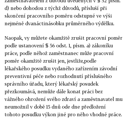
zaměstnavatelem z důvodů uvedených v § 52 písm.
d) nebo dohodou z týchž důvodů, přísluší při
skončení pracovního poměru odstupné ve výši
nejméně dvanáctinásobku průměrného výdělku.
Naopak, vy můžete okamžitě zrušit pracovní poměr
podle ustanovení § 56 odst. 1, písm. a) zákoníku
práce, podle něhož zaměstnanec může pracovní
poměr okamžitě zrušit jen, jestliže,podle
lékařského posudku vydaného zařízením závodní
preventivní péče nebo rozhodnutí příslušného
správního úřadu, který lékařský posudek
přezkoumává, nemůže dále konat práci bez
vážného ohrožení svého zdraví a zaměstnavatel mu
neumožnil v době 15 dnů ode dne předložení
tohoto posudku výkon jiné pro něho vhodné práce.