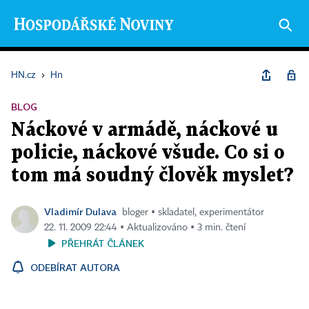
HN.cz
›
Hn
BLOG
Náckové v armádě, náckové u
policie, náckové všude. Co si o
tom má soudný člověk myslet?
Vladimír Dulava
bloger ▪ skladatel, experimentátor
22. 11. 2009 22:44 ▪ Aktualizováno ▪ 3 min. čtení
PŘEHRÁT ČLÁNEK
ODEBÍRAT AUTORA