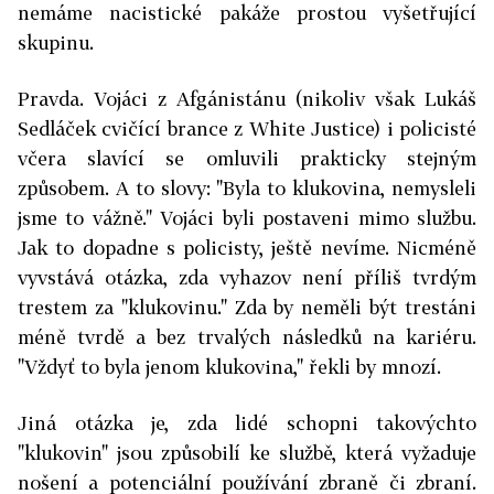
nemáme nacistické pakáže prostou vyšetřující
skupinu.
Pravda. Vojáci z Afgánistánu (nikoliv však Lukáš
Sedláček cvičící brance z White Justice) i policisté
včera slavící se omluvili prakticky stejným
způsobem. A to slovy: "Byla to klukovina, nemysleli
jsme to vážně." Vojáci byli postaveni mimo službu.
Jak to dopadne s policisty, ještě nevíme. Nicméně
vyvstává otázka, zda vyhazov není příliš tvrdým
trestem za "klukovinu." Zda by neměli být trestáni
méně tvrdě a bez trvalých následků na kariéru.
"Vždyť to byla jenom klukovina," řekli by mnozí.
Jiná otázka je, zda lidé schopni takovýchto
"klukovin" jsou způsobilí ke službě, která vyžaduje
nošení a potenciální používání zbraně či zbraní.