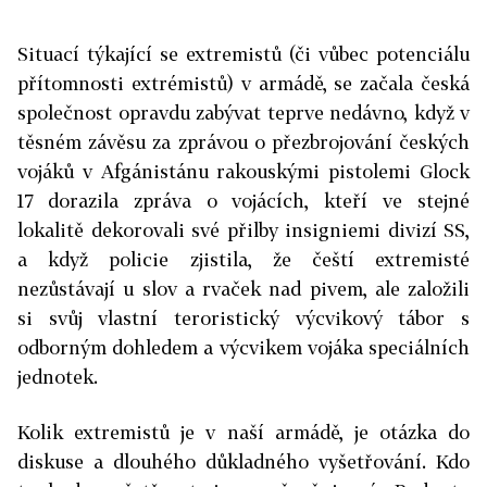
Situací týkající se extremistů (či vůbec potenciálu
přítomnosti extrémistů) v armádě, se začala česká
společnost opravdu zabývat teprve nedávno, když v
těsném závěsu za zprávou o přezbrojování českých
vojáků v Afgánistánu rakouskými pistolemi Glock
17 dorazila zpráva o vojácích, kteří ve stejné
lokalitě dekorovali své přilby insigniemi divizí SS,
a když policie zjistila, že čeští extremisté
nezůstávají u slov a rvaček nad pivem, ale založili
si svůj vlastní teroristický výcvikový tábor s
odborným dohledem a výcvikem vojáka speciálních
jednotek.
Kolik extremistů je v naší armádě, je otázka do
diskuse a dlouhého důkladného vyšetřování. Kdo