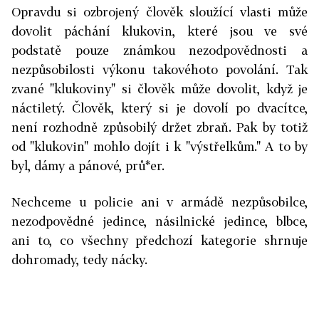
Opravdu si ozbrojený člověk sloužící vlasti může
dovolit páchání klukovin, které jsou ve své
podstatě pouze známkou nezodpovědnosti a
nezpůsobilosti výkonu takovéhoto povolání. Tak
zvané "klukoviny" si člověk může dovolit, když je
náctiletý. Člověk, který si je dovolí po dvacítce,
není rozhodně způsobilý držet zbraň. Pak by totiž
od "klukovin" mohlo dojít i k "výstřelkům." A to by
byl, dámy a pánové, prů*er.
Nechceme u policie ani v armádě nezpůsobilce,
nezodpovědné jedince, násilnické jedince, blbce,
ani to, co všechny předchozí kategorie shrnuje
dohromady, tedy nácky.