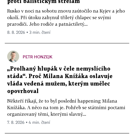
proti balistickým střelám
Rusko v noci na sobotu znovu zaútočilo na Kyjev a jeho
okolí. Při útoku zahynul tříletý chlapec se svými
prarodiči. Jeho rodiče a patnáctiletý...
8. 8. 2026 ▪ 3 min. čtení
PETR HONZEJK
„Prolhaný hlupák v čele nemyslícího
stáda“. Proč Milana Knížáka oslavuje
vláda vedená mužem, kterým umělec
opovrhoval
Někteří říkají, že to byl poslední happening Milana
Knížáka. A něco na tom je. Pohřeb se státními poctami
organizovaný těmi, kterými slavný...
7. 8. 2026 ▪ 4 min. čtení