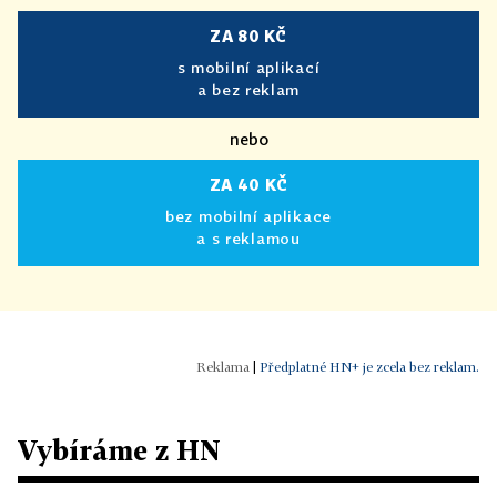
ZA 80 KČ
s mobilní aplikací
a bez reklam
nebo
ZA 40 KČ
bez mobilní aplikace
a s reklamou
|
Předplatné HN+ je zcela bez reklam.
Vybíráme z HN