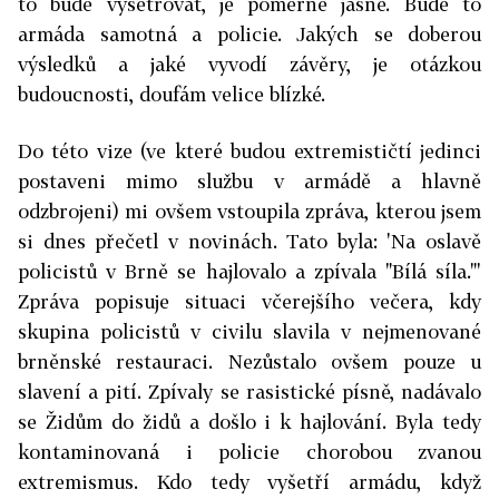
to bude vyšetřovat, je poměrně jasné. Bude to
armáda samotná a policie. Jakých se doberou
výsledků a jaké vyvodí závěry, je otázkou
budoucnosti, doufám velice blízké.
Do této vize (ve které budou extremističtí jedinci
postaveni mimo službu v armádě a hlavně
odzbrojeni) mi ovšem vstoupila zpráva, kterou jsem
si dnes přečetl v novinách. Tato byla: 'Na oslavě
policistů v Brně se hajlovalo a zpívala "Bílá síla."'
Zpráva popisuje situaci včerejšího večera, kdy
skupina policistů v civilu slavila v nejmenované
brněnské restauraci. Nezůstalo ovšem pouze u
slavení a pití. Zpívaly se rasistické písně, nadávalo
se Židům do židů a došlo i k hajlování. Byla tedy
kontaminovaná i policie chorobou zvanou
extremismus. Kdo tedy vyšetří armádu, když