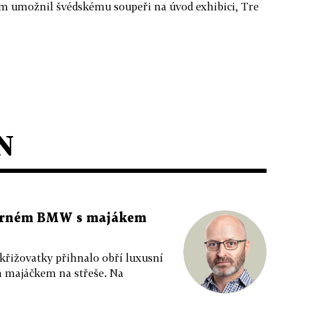
tým umožnil švédskému soupeři na úvod exhibici, Tre
N
 černém BMW s majákem
 křižovatky přihnalo obří luxusní
m majáčkem na střeše. Na