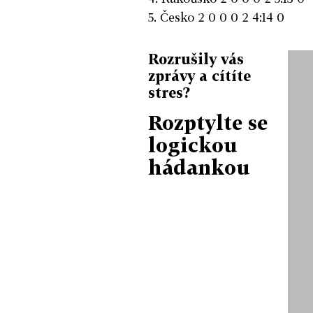
5. Česko 2 0 0 0 2 4:14 0
Rozrušily vás
zprávy a cítíte
stres?
Rozptylte se
logickou
hádankou