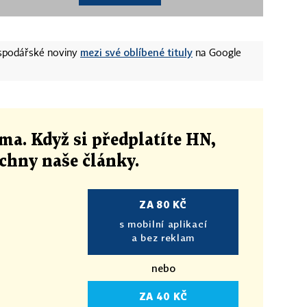
mezi své oblíbené tituly
ospodářské noviny
na Google
ma. Když si předplatíte HN,
echny naše články
.
ZA 80 KČ
s mobilní aplikací
a bez reklam
nebo
ZA 40 KČ