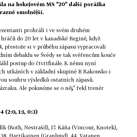
šla na hokejovém MS "20" další porážka
razně smolnější.
rezentanti prohráli i ve svém druhém
hráčů do 20 let v kanadské Regině, když
4, přestože si v průběhu zápasu vypracovali
odním debaklu se Švédy se tak svěřencům kouče
álil postup do čtvrtfinále. K němu nyní
cích utkáních v základní skupině B Rakousko i
ivou souhru výsledků ostatních zápasů.
ázraku. Ale pokusíme se o něj," řekl trenér
 (2:0, 1:1, 0:3)
lík (Roth, Nestrašil), 17. Káňa (Vincour, Knotek),
- 38. Hartikainen (Granlund), 44. Vatanen