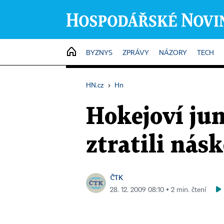
HOME
BYZNYS
ZPRÁVY
NÁZORY
TECH
HN.cz
›
Hn
Hokejoví jun
ztratili nás
ČTK
28. 12. 2009 08:10 ▪ 2 min. čtení