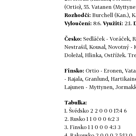
(Ortio), 55. Vatanen (Myttyne
Rozhodčí:
Burchell (Kan.), K
Vyloučení:
8:6.
Využití:
2:1.
D
Česko:
Sedláček - Voráček, R
Nestrašil, Kousal, Novotný - 
Doležal, Hlinka, Ostřížek. T
Finsko:
Ortio - Eronen, Vata
- Rajala, Granlund, Hartikaine
Lajunen - Myttynen, Jormakk
Tabulka:
1. Švédsko 2 2 0 0 0 17:4 6
2. Rusko 1 1 0 0 0 6:2 3
3. Finsko 1 1 0 0 0 4:3 3
4. Rakousko 2 0 0 0 2 5:13 0