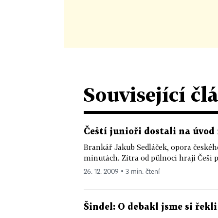
Související čl
Čeští junioři dostali na úvod
Brankář Jakub Sedláček, opora českého
minutách. Zítra od půlnoci hrají Češi 
26. 12. 2009 ▪ 3 min. čtení
Šindel: O debakl jsme si řekl