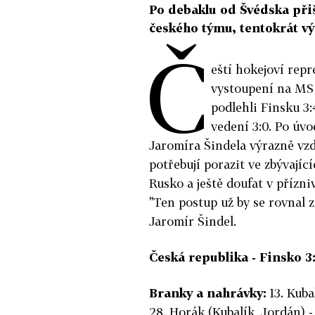
Po debaklu od Švédska při
českého týmu, tentokrát vý
Č
eští hokejoví rep
vystoupení na MS 
podlehli Finsku 3:
vedení 3:0. Po úv
Jaromíra Šindela výrazně vzd
potřebují porazit ve zbývají
Rusko a ještě doufat v přízn
"Ten postup už by se rovnal z
Jaromír Šindel.
Česká republika - Finsko 3:4
Branky a nahrávky:
13. Kuba
28. Horák (Kubalík, Jordán) 