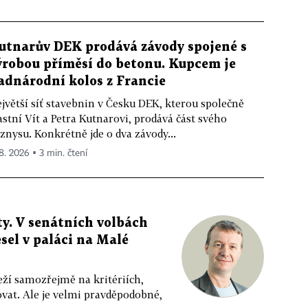
utnarův DEK prodává závody spojené s
ýrobou příměsí do betonu. Kupcem je
adnárodní kolos z Francie
jvětší síť stavebnin v Česku DEK, kterou společně
astní Vít a Petra Kutnarovi, prodává část svého
znysu. Konkrétně jde o dva závody...
 8. 2026 ▪ 3 min. čtení
y. V senátních volbách
sel v paláci na Malé
eží samozřejmě na kritériích,
vat. Ale je velmi pravděpodobné,