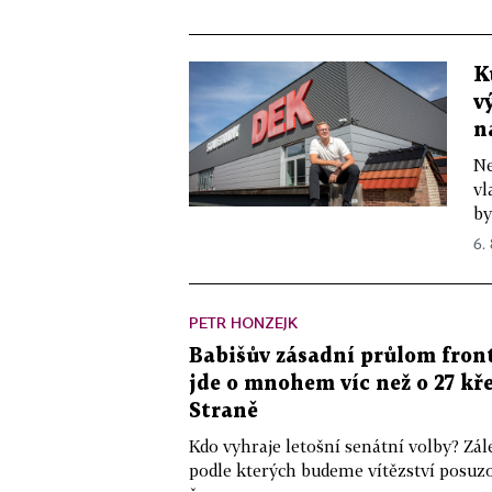
K
v
n
Ne
vl
by
6.
PETR HONZEJK
Babišův zásadní průlom front
jde o mnohem víc než o 27 kře
Straně
Kdo vyhraje letošní senátní volby? Zál
podle kterých budeme vítězství posuzo