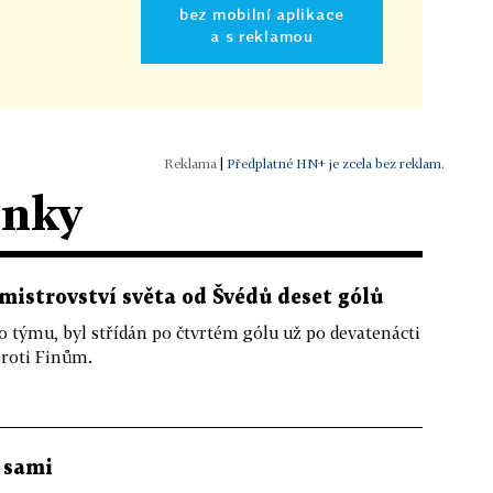
bez mobilní aplikace
a s reklamou
|
Předplatné HN+ je zcela bez reklam.
ánky
 mistrovství světa od Švédů deset gólů
 týmu, byl střídán po čtvrtém gólu už po devatenácti
proti Finům.
i sami