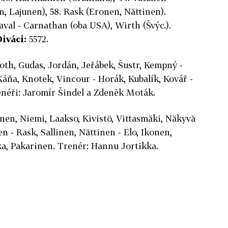
n, Lajunen), 58. Rask (Eronen, Nättinen).
aval - Carnathan (oba USA), Wirth (Švýc.).
iváci:
5572.
oth, Gudas, Jordán, Jeřábek, Šustr, Kempný -
Káňa, Knotek, Vincour - Horák, Kubalík, Kovář -
renéři: Jaromír Šindel a Zdeněk Moták.
nen, Niemi, Laakso, Kivistö, Vittasmäki, Näkyvä
n - Rask, Sallinen, Nättinen - Elo, Ikonen,
a, Pakarinen. Trenér: Hannu Jortikka.