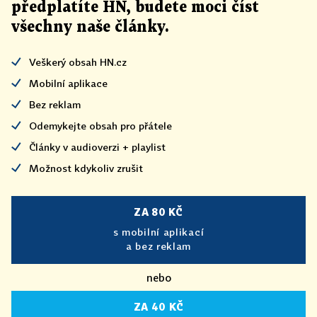
předplatíte HN, budete moci číst
všechny naše články
.
Veškerý obsah HN.cz
Mobilní aplikace
Bez reklam
Odemykejte obsah pro přátele
Články v audioverzi + playlist
Možnost kdykoliv zrušit
ZA 80 KČ
s mobilní aplikací
a bez reklam
nebo
ZA 40 KČ