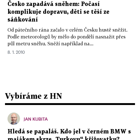
Česko zapadává sněhem: Počasí
komplikuje dopravu, děti se těší ze
sáňkování
Od pátečního rána začalo v celém Česku hustě sněžit.
Podle meteorologů by mělo do pondělí nasnažit přes
půl metru sněhu. Sněží například na...
8. 1. 2010
Vybíráme z HN
JAN KUBITA
Hledá se papaláš. Kdo jel v černém BMW s
majákem skrze „Turkovu“ křižovatku?