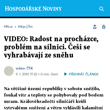
HN.cz
›
Http://hn
VIDEO: Radost na procházce,
problém na silnici. Češi se
vyhrabávají ze sněhu
video: ČTK
PŘEHRÁT ČLÁNEK
9. 1. 2010 17:32 ▪ 0 min. čtení
Na většině území republiky v sobotu sněžilo,
foukal vítr a teploty se pohybovaly pod bodem
mrazu. Královéhradečtí silničáři kvůli
vytrvalému sněžení a větru vyhlásili kalamitní