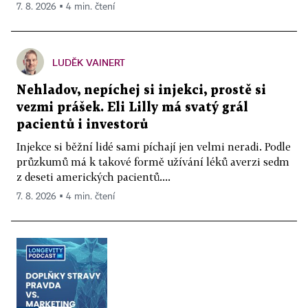
7. 8. 2026 ▪ 4 min. čtení
LUDĚK VAINERT
Nehladov, nepíchej si injekci, prostě si
vezmi prášek. Eli Lilly má svatý grál
pacientů i investorů
Injekce si běžní lidé sami píchají jen velmi neradi. Podle
průzkumů má k takové formě užívání léků averzi sedm
z deseti amerických pacientů....
7. 8. 2026 ▪ 4 min. čtení