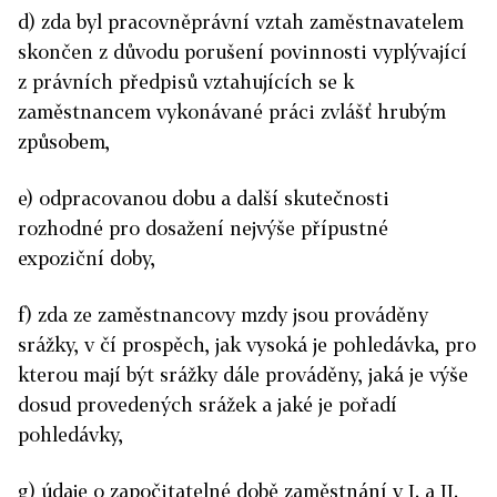
d) zda byl pracovněprávní vztah zaměstnavatelem
skončen z důvodu porušení povinnosti vyplývající
z právních předpisů vztahujících se k
zaměstnancem vykonávané práci zvlášť hrubým
způsobem,
e) odpracovanou dobu a další skutečnosti
rozhodné pro dosažení nejvýše přípustné
expoziční doby,
f) zda ze zaměstnancovy mzdy jsou prováděny
srážky, v čí prospěch, jak vysoká je pohledávka, pro
kterou mají být srážky dále prováděny, jaká je výše
dosud provedených srážek a jaké je pořadí
pohledávky,
g) údaje o započitatelné době zaměstnání v I. a II.