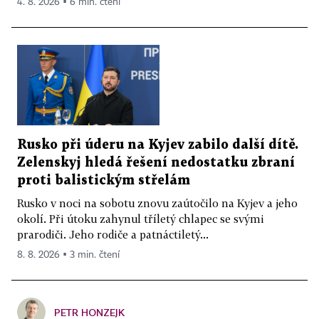
4. 8. 2026 ▪ 6 min. čtení
Rusko při úderu na Kyjev zabilo další dítě.
Zelenskyj hledá řešení nedostatku zbraní
proti balistickým střelám
Rusko v noci na sobotu znovu zaútočilo na Kyjev a jeho
okolí. Při útoku zahynul tříletý chlapec se svými
prarodiči. Jeho rodiče a patnáctiletý...
8. 8. 2026 ▪ 3 min. čtení
PETR HONZEJK