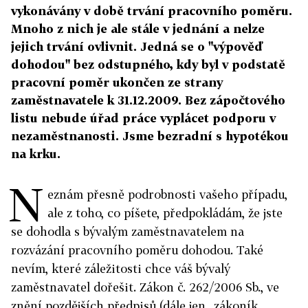
vykonávány v době trvání pracovního poměru.
Mnoho z nich je ale stále v jednání a nelze
jejich trvání ovlivnit. Jedná se o "výpověď
dohodou" bez odstupného, kdy byl v podstatě
pracovní poměr ukončen ze strany
zaměstnavatele k 31.12.2009. Bez zápočtového
listu nebude úřad práce vyplácet podporu v
nezaměstnanosti. Jsme bezradní s hypotékou
na krku.
N
eznám přesně podrobnosti vašeho případu,
ale z toho, co píšete, předpokládám, že jste
se dohodla s bývalým zaměstnavatelem na
rozvázání pracovního poměru dohodou. Také
nevím, které záležitosti chce váš bývalý
zaměstnavatel dořešit. Zákon č. 262/2006 Sb., ve
znění pozdějších předpisů (dále jen „zákoník