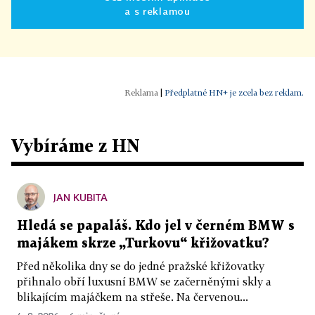
a s reklamou
|
Předplatné HN+ je zcela bez reklam.
Vybíráme z HN
JAN KUBITA
Hledá se papaláš. Kdo jel v černém BMW s
majákem skrze „Turkovu“ křižovatku?
Před několika dny se do jedné pražské křižovatky
přihnalo obří luxusní BMW se začerněnými skly a
blikajícím majáčkem na střeše. Na červenou...