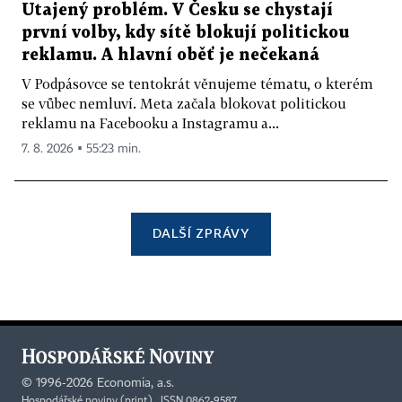
Utajený problém. V Česku se chystají
první volby, kdy sítě blokují politickou
reklamu. A hlavní oběť je nečekaná
V Podpásovce se tentokrát věnujeme tématu, o kterém
se vůbec nemluví. Meta začala blokovat politickou
reklamu na Facebooku a Instagramu a...
7. 8. 2026 ▪ 55:23 min.
DALŠÍ ZPRÁVY
©
1996-2026
Economia, a.s.
Hospodářské noviny (print) ISSN 0862-9587