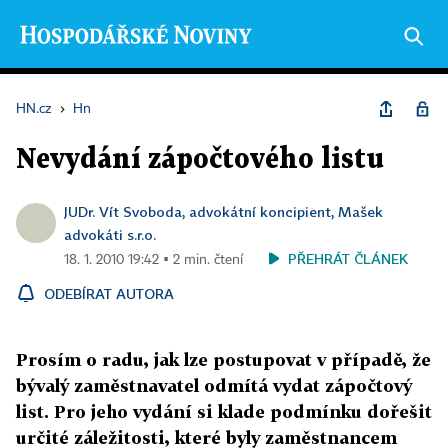
HN.cz
›
Hn
Nevydání zápočtového listu
JUDr. Vít Svoboda, advokátní koncipient, Mašek
advokáti s.r.o.
PŘEHRÁT ČLÁNEK
18. 1. 2010 19:42 ▪ 2 min. čtení
ODEBÍRAT AUTORA
Prosím o radu, jak lze postupovat v případě, že
bývalý zaměstnavatel odmítá vydat zápočtový
list. Pro jeho vydání si klade podmínku dořešit
určité záležitosti, které byly zaměstnancem