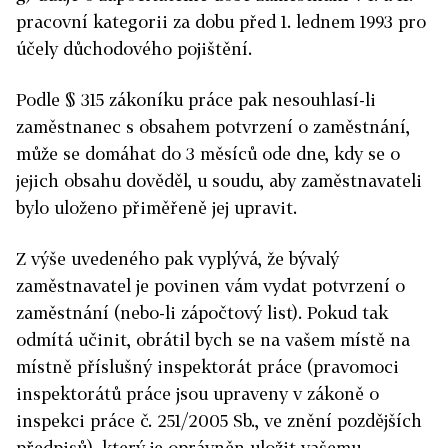
pracovní kategorii za dobu před 1. lednem 1993 pro
účely důchodového pojištění.
Podle § 315 zákoníku práce pak nesouhlasí-li
zaměstnanec s obsahem potvrzení o zaměstnání,
může se domáhat do 3 měsíců ode dne, kdy se o
jejich obsahu dověděl, u soudu, aby zaměstnavateli
bylo uloženo přiměřeně jej upravit.
Z výše uvedeného pak vyplývá, že bývalý
zaměstnavatel je povinen vám vydat potvrzení o
zaměstnání (nebo-li zápočtový list). Pokud tak
odmítá učinit, obrátil bych se na vašem místě na
místně příslušný inspektorát práce (pravomoci
inspektorátů práce jsou upraveny v zákoně o
inspekci práce č. 251/2005 Sb., ve znění pozdějších
předpisů), který je oprávněn uložit vašemu