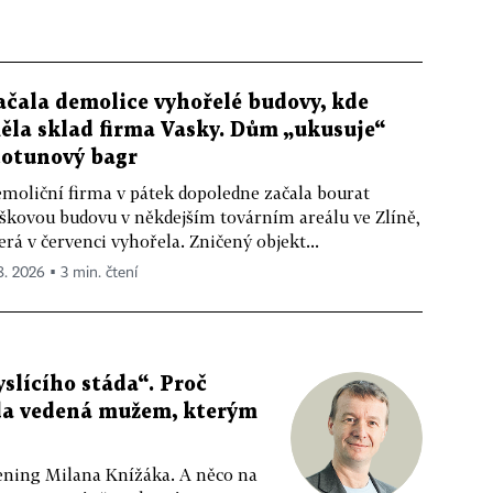
ačala demolice vyhořelé budovy, kde
ěla sklad firma Vasky. Dům „ukusuje“
totunový bagr
moliční firma v pátek dopoledne začala bourat
škovou budovu v někdejším továrním areálu ve Zlíně,
erá v červenci vyhořela. Zničený objekt...
 8. 2026 ▪ 3 min. čtení
slícího stáda“. Proč
da vedená mužem, kterým
ppening Milana Knížáka. A něco na