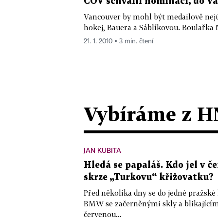
ČOV schválil nominaci, do V
Vancouver by mohl být medailově nejús
hokej, Bauera a Sáblíkovou. Boulařka N
21. 1. 2010 ▪ 3 min. čtení
Vybíráme z H
JAN KUBITA
Hledá se papaláš. Kdo jel v
skrze „Turkovu“ křižovatku?
Před několika dny se do jedné pražské
BMW se začerněnými skly a blikající
červenou...