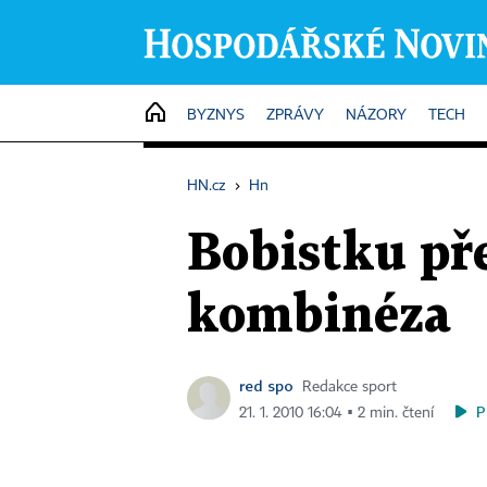
HOME
BYZNYS
ZPRÁVY
NÁZORY
TECH
HN.cz
›
Hn
Bobistku pře
kombinéza
red spo
Redakce sport
P
21. 1. 2010 16:04 ▪ 2 min. čtení