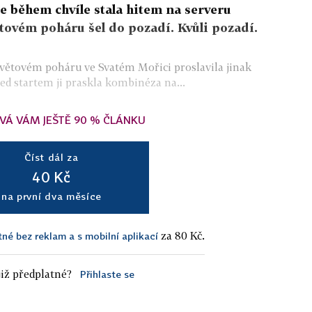
e během chvíle stala hitem na serveru
tovém poháru šel do pozadí. Kvůli pozadí.
Světovém poháru ve Svatém Mořici proslavila jinak
d startem ji praskla kombinéza na...
VÁ VÁM JEŠTĚ 90 % ČLÁNKU
Číst dál za
40 Kč
na první dva měsíce
za 80 Kč.
tné bez reklam a s mobilní aplikací
iž předplatné?
Přihlaste se