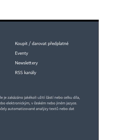
Koupit / darovat předplatné
Eventy
Newslettery
RSS kanály
je zakázáno jakékoli užití částí nebo celku díla,
bo elektronickým, v českém nebo jiném jazyce.
účely automatizované analýzy textů nebo dat