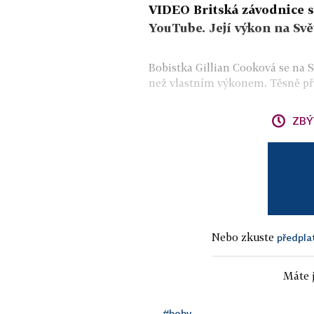
VIDEO Britská závodnice s
YouTube. Její výkon na Svě
Bobistka Gillian Cooková se na 
než vlastním výkonem. Těsně pře
ZBÝ
Nebo zkuste
předpla
Máte j
#boby