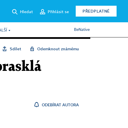
PŘEDPLATNÉ
Hledat
Přihlásit se
BeNative
ALŠÍ
Sdílet
Odemknout známému
prasklá
ODEBÍRAT AUTORA