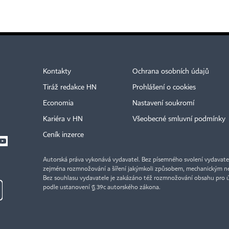
Kontakty
Ochrana osobních údajů
Tiráž redakce HN
Prohlášení o cookies
Economia
Nastavení soukromí
Kariéra v HN
Všeobecné smluvní podmínky
Ceník inzerce
Autorská práva vykonává vydavatel. Bez písemného svolení vydavatele 
zejména rozmnožování a šíření jakýmkoli způsobem, mechanickým ne
Bez souhlasu vydavatele je zakázáno též rozmnožování obsahu pro 
podle ustanovení § 39c autorského zákona.