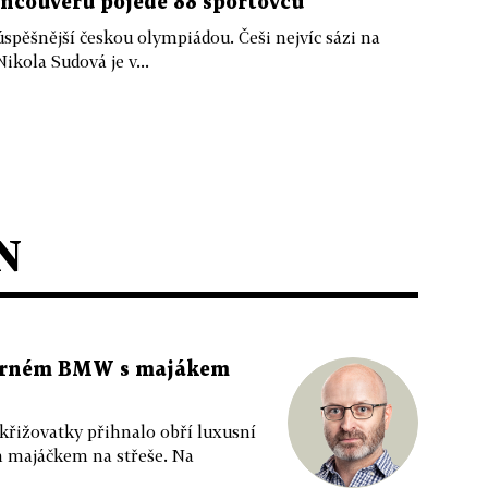
ancouveru pojede 88 sportovců
pěšnější českou olympiádou. Češi nejvíc sázi na
ikola Sudová je v...
N
 černém BMW s majákem
 křižovatky přihnalo obří luxusní
m majáčkem na střeše. Na