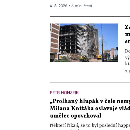
4. 8. 2026 ▪ 6 min. čtení
Z
m
s
De
vý
kt
7.
PETR HONZEJK
„Prolhaný hlupák v čele nemy
Milana Knížáka oslavuje vlá
umělec opovrhoval
Někteří říkají, že to byl poslední ha