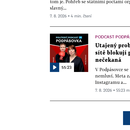
tom je. Pohřeb se státními poctami o
slavný...
7. 8. 2026 ▪ 4 min. čtení
PODCAST PODPÁ
Utajený prob
sítě blokují
nečekaná
55:23
V Podpásovce se
nemluví. Meta z
Instagramu a...
7. 8. 2026 ▪ 55:23 m