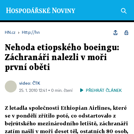
HN.cz
›
Http://hn
Nehoda etiopského boeingu:
Záchranáři nalezli v moři
první oběti
video: ČTK
PŘEHRÁT ČLÁNEK
25. 1. 2010 12:41 ▪ 0 min. čtení
Z letadla společnosti Ethiopian Airlines, které
se v pondělí zřítilo poté, co odstartovalo z
bejrútského mezinárodního letiště, záchranáři
zatím našli v moři deset těl, ostatních 80 osob,