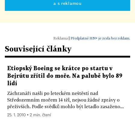
a s reklamou
|
Předplatné HN+ je zcela bez reklam.
Související články
Etiopský Boeing se krátce po startu v
Bejrútu zřítil do moře. Na palubě bylo 89
lidí
Záchranáři našli po leteckém neštěstí nad
Středozemním mořem 14 těl, nejsou žádné zprávy o
přeživších. Podle svědků mohlo být letadlo zasaženo...
25. 1. 2010 ▪ 2 min. čtení