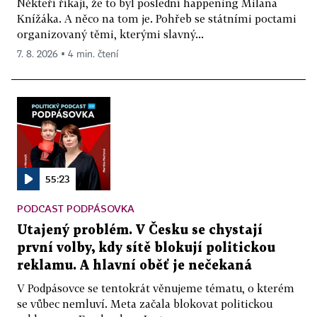
Někteří říkají, že to byl poslední happening Milana
Knížáka. A něco na tom je. Pohřeb se státními poctami
organizovaný těmi, kterými slavný...
7. 8. 2026 ▪ 4 min. čtení
55:23
PODCAST PODPÁSOVKA
Utajený problém. V Česku se chystají
první volby, kdy sítě blokují politickou
reklamu. A hlavní oběť je nečekaná
V Podpásovce se tentokrát věnujeme tématu, o kterém
se vůbec nemluví. Meta začala blokovat politickou