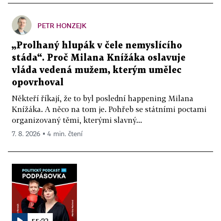
PETR HONZEJK
„Prolhaný hlupák v čele nemyslícího
stáda“. Proč Milana Knížáka oslavuje
vláda vedená mužem, kterým umělec
opovrhoval
Někteří říkají, že to byl poslední happening Milana
Knížáka. A něco na tom je. Pohřeb se státními poctami
organizovaný těmi, kterými slavný...
7. 8. 2026 ▪ 4 min. čtení
55:23