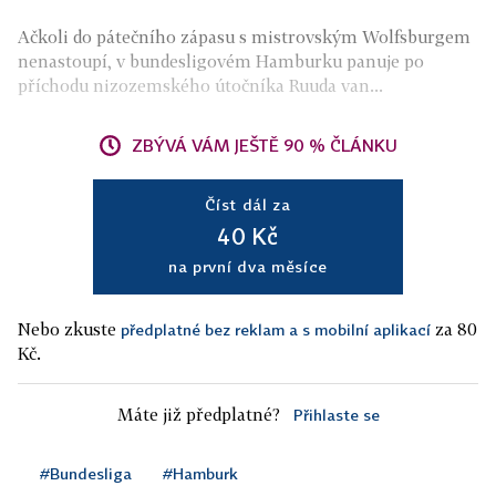
Ačkoli do pátečního zápasu s mistrovským Wolfsburgem
nenastoupí, v bundesligovém Hamburku panuje po
příchodu nizozemského útočníka Ruuda van...
ZBÝVÁ VÁM JEŠTĚ 90 % ČLÁNKU
Číst dál za
40 Kč
na první dva měsíce
Nebo zkuste
za 80
předplatné bez reklam a s mobilní aplikací
Kč.
Máte již předplatné?
Přihlaste se
#Bundesliga
#Hamburk