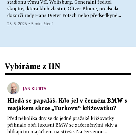
stadionu týmu VfL Wolfsburg. Generální ředitel
skupiny, která klub vlastní, Oliver Blume, předseda
dozorčí rady Hans Dieter Pötsch nebo předsedkyně...
25. 5. 2026 ▪ 5 min. čtení
Vybíráme z HN
JAN KUBITA
Hledá se papaláš. Kdo jel v černém BMW s
majákem skrze „Turkovu“ křižovatku?
Před několika dny se do jedné pražské křižovatky
přihnalo obří luxusní BMW se začerněnými skly a
blikajícím majáčkem na střeše. Na červenou...