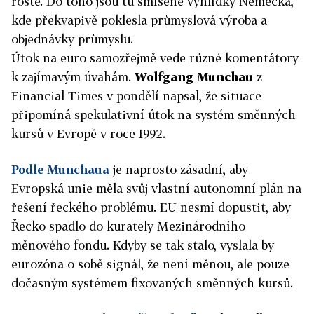
roste. Do toho jsou tu smíšené vyhlídky Německa,
kde překvapivě poklesla průmyslová výroba a
objednávky průmyslu.
Útok na euro samozřejmě vede různé komentátory
k zajímavým úvahám.
Wolfgang Munchau
z
Financial Times v pondělí napsal, že situace
připomíná spekulativní útok na systém směnných
kursů v Evropě v roce 1992.
Podle Munchaua
je naprosto zásadní, aby
Evropská unie měla svůj vlastní autonomní plán na
řešení řeckého problému. EU nesmí dopustit, aby
Řecko spadlo do kurately Mezinárodního
měnového fondu. Kdyby se tak stalo, vyslala by
eurozóna o sobě signál, že není měnou, ale pouze
dočasným systémem fixovaných směnných kursů.