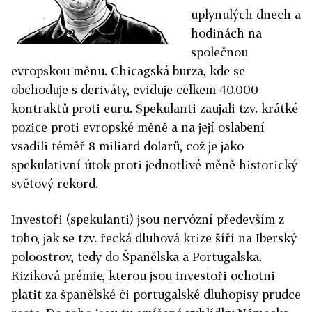
uplynulých dnech a
hodinách na
společnou
evropskou měnu. Chicagská burza, kde se
obchoduje s deriváty, eviduje celkem 40.000
kontraktů proti euru. Spekulanti zaujali tzv. krátké
pozice proti evropské měně a na její oslabení
vsadili téměř 8 miliard dolarů, což je jako
spekulativní útok proti jednotlivé měně historický
světový rekord.
Investoři (spekulanti) jsou nervózní především z
toho, jak se tzv. řecká dluhová krize šíří na Iberský
poloostrov, tedy do Španělska a Portugalska.
Riziková prémie, kterou jsou investoři ochotni
platit za španělské či portugalské dluhopisy prudce