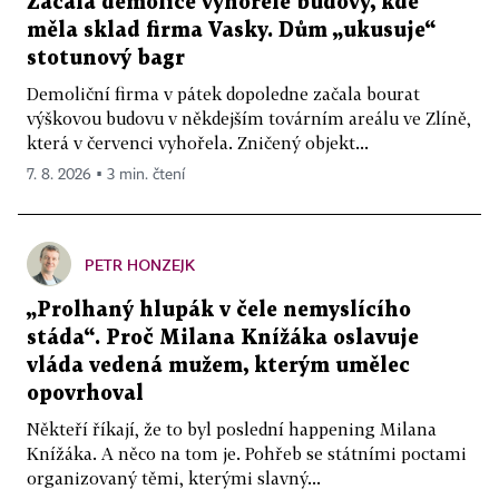
Začala demolice vyhořelé budovy, kde
měla sklad firma Vasky. Dům „ukusuje“
stotunový bagr
Demoliční firma v pátek dopoledne začala bourat
výškovou budovu v někdejším továrním areálu ve Zlíně,
která v červenci vyhořela. Zničený objekt...
7. 8. 2026 ▪ 3 min. čtení
PETR HONZEJK
„Prolhaný hlupák v čele nemyslícího
stáda“. Proč Milana Knížáka oslavuje
vláda vedená mužem, kterým umělec
opovrhoval
Někteří říkají, že to byl poslední happening Milana
Knížáka. A něco na tom je. Pohřeb se státními poctami
organizovaný těmi, kterými slavný...