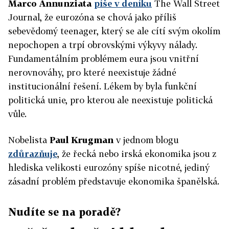
Marco Annunziata
píše v deníku
The Wall Street
Journal, že eurozóna se chová jako příliš
sebevědomý teenager, který se ale cítí svým okolím
nepochopen a trpí obrovskými výkyvy nálady.
Fundamentálním problémem eura jsou vnitřní
nerovnováhy, pro které neexistuje žádné
institucionální řešení. Lékem by byla funkční
politická unie, pro kterou ale neexistuje politická
vůle.
Nobelista
Paul Krugman
v jednom blogu
zdůrazňuje
, že řecká nebo irská ekonomika jsou z
hlediska velikosti eurozóny spíše nicotné, jediný
zásadní problém představuje ekonomika španělská.
Nudíte se na poradě?