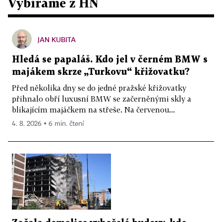
Vybíráme z HN
JAN KUBITA
Hledá se papaláš. Kdo jel v černém BMW s
majákem skrze „Turkovu“ křižovatku?
Před několika dny se do jedné pražské křižovatky
přihnalo obří luxusní BMW se začerněnými skly a
blikajícím majáčkem na střeše. Na červenou...
4. 8. 2026 ▪ 6 min. čtení