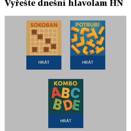
Vyřešte dnešní hlavolam HN
HRÁT
HRÁT
HRÁT