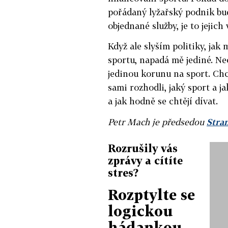
pořádaný lyžařský podnik bud
objednané služby, je to jejich 
Když ale slyším politiky, ja
sportu, napadá mě jediné. N
jedinou korunu na sport. Chci
sami rozhodli, jaký sport a j
a jak hodně se chtějí dívat.
Petr Mach je předsedou
Stra
Rozrušily vás
zprávy a cítíte
stres?
Rozptylte se
logickou
hádankou