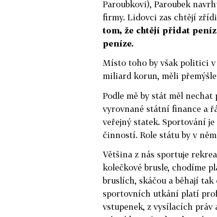
Paroubkovi), Paroubek navrh
firmy. Lidovci zas chtějí zříd
tom, že chtějí přidat pení
peníze.
Místo toho by však politici v
miliard korun, měli přemýšlet
Podle mě by stát měl nechat p
vyrovnané státní finance a ř
veřejný statek. Sportování 
činností. Role státu by v ně
Většina z nás sportuje rekrea
kolečkové brusle, chodíme pla
bruslích, skáčou a běhají tak 
sportovních utkání platí prof
vstupenek, z vysílacích práv