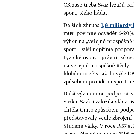
ČR zase třeba Svaz lyžařů. K
sport, těžko hádat.
Dalších zhruba
1,8 miliardy
musí povinně odvádět 6-20% 
výher na „veřejně prospěšné 
sport. Další nepřímá podpora
Fyzické osoby i právnické os
na veřejně prospěšné účely 
klubům odečíst až do výše 1
způsobem proudí na sport nelz
Další významnou podporou st
Sazka. Sazku založila vláda u
chtěla tímto způsobem podpo
představovaly vedle zbrojení
Studené války. V roce 1957 s
svazu tělesné výchovy. V bř