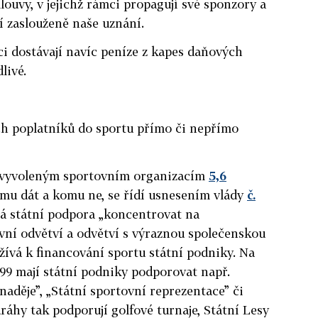
louvy, v jejichž rámci propagují své sponzory a
í zaslouženě naše uznání.
i dostávají navíc peníze z kapes daňových
livé.
ch poplatníků do sportu přímo či nepřímo
í vyvoleným sportovním organizacím
5,6
omu dát a komu ne, se řídí usnesením vlády
č.
má státní podpora „koncentrovat na
ní odvětví a odvětví s výraznou společenskou
užívá k financování sportu státní podniky. Na
999 mají státní podniky podporovat např.
naděje”, „Státní sportovní reprezentace” či
ráhy tak podporují golfové turnaje, Státní Lesy