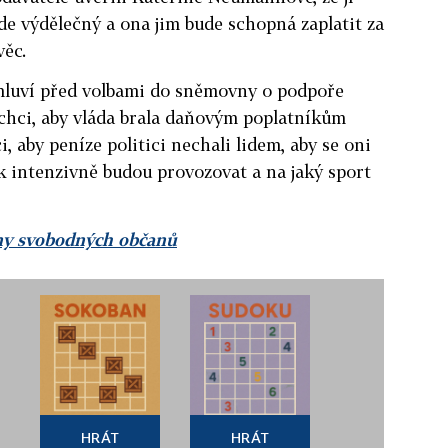
e výdělečný a ona jim bude schopná zaplatit za
věc.
k mluví před volbami do sněmovny o podpoře
echci, aby vláda brala daňovým poplatníkům
, aby peníze politici nechali lidem, aby se oni
ak intenzivně budou provozovat a na jaký sport
ny svobodných občanů
HRÁT
HRÁT