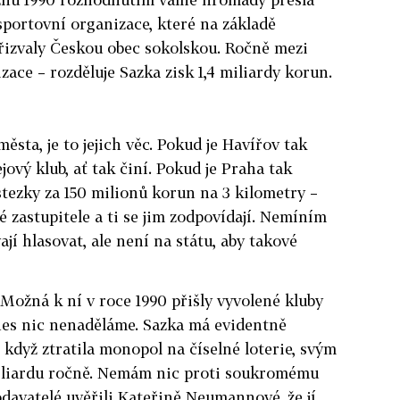
portovní organizace, které na základě
řizvaly Českou obec sokolskou. Ročně mezi
ace – rozděluje Sazka zisk 1,4 miliardy korun.
města, je to jejich věc. Pokud je Havířov tak
ový klub, ať tak činí. Pokud je Praha tak
stezky za 150 milionů korun na 3 kilometry –
ké zastupitele a ti se jim zodpovídají. Nemíním
vají hlasovat, ale není na státu, aby takové
Možná k ní v roce 1990 přišly vyvolené kluby
 dnes nic nenaděláme. Sazka má evidentně
když ztratila monopol na číselné loterie, svým
iliardu ročně. Nemám nic proti soukromému
davatelé uvěřili Kateřině Neumannové, že jí