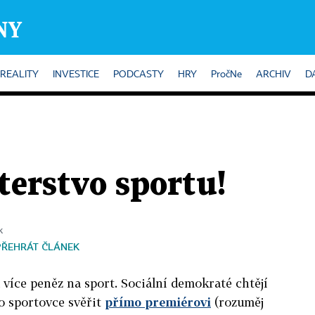
REALITY
INVESTICE
PODCASTY
HRY
PročNe
ARCHIV
D
erstvo sportu!
k
PŘEHRÁT ČLÁNEK
á více peněz na sport. Sociální demokraté chtějí
o sportovce svěřit
přímo premiérovi
(rozuměj