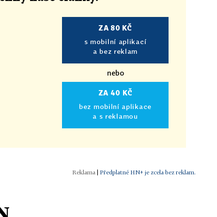
ZA 80 KČ
s mobilní aplikací
a bez reklam
nebo
ZA 40 KČ
bez mobilní aplikace
a s reklamou
|
Předplatné HN+ je zcela bez reklam.
N