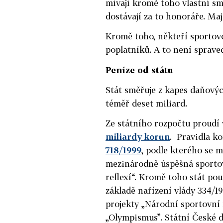
mívají kromě toho vlastní sm
dostávají za to honoráře. Maj
Kromě toho, někteří sportovc
poplatníků. A to není spraved
Peníze od státu
Stát směřuje z kapes daňový
téměř deset miliard.
Ze státního rozpočtu proud
miliardy korun
. Pravidla k
718/1999
, podle kterého se 
mezinárodně úspěšná sportov
reflexí“. Kromě toho stát po
základě nařízení vlády 334/1
projekty „Národní sportovní 
„Olympismus”. Státní České d