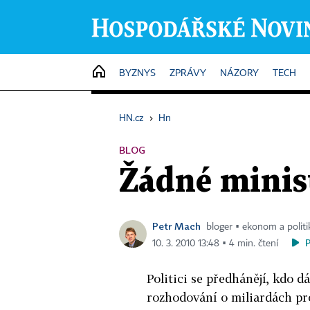
HOME
BYZNYS
ZPRÁVY
NÁZORY
TECH
HN.cz
›
Hn
BLOG
Žádné minist
Petr Mach
bloger ▪ ekonom a politi
10. 3. 2010 13:48 ▪ 4 min. čtení
Politici se předhánějí, kdo d
rozhodování o miliardách pr