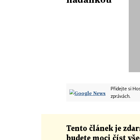
Přidejte si H
zprávách.
Tento článek
je
zdar
budete moci číst vš