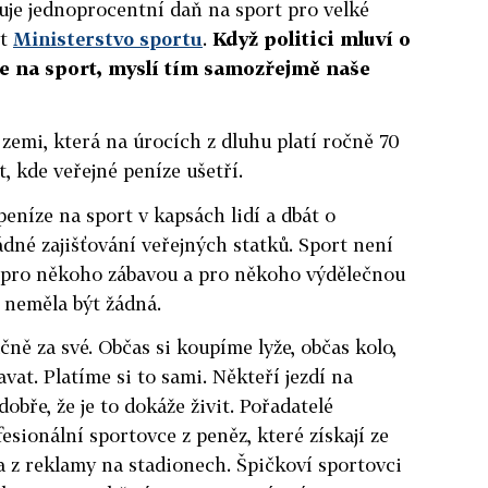
uje jednoprocentní daň na sport pro velké
it
Ministerstvo sportu
.
Když politici mluví o
ze na sport, myslí tím samozřejmě naše
 zemi, která na úrocích z dluhu platí ročně 70
, kde veřejné peníze ušetří.
eníze na sport v kapsách lidí a dbát o
ádné zajišťování veřejných statků. Sport není
je pro někoho zábavou a pro někoho výdělečnou
m neměla být žádná.
čně za své. Občas si koupíme lyže, občas kolo,
vat. Platíme si to sami. Někteří jezdí na
dobře, že je to dokáže živit. Pořadatelé
esionální sportovce z peněz, které získají ze
 a z reklamy na stadionech. Špičkoví sportovci