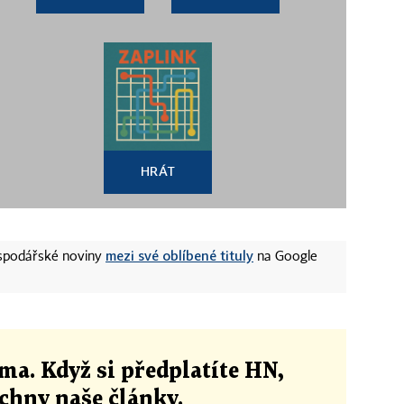
HRÁT
mezi své oblíbené tituly
ospodářské noviny
na Google
ma. Když si předplatíte HN,
echny naše články
.