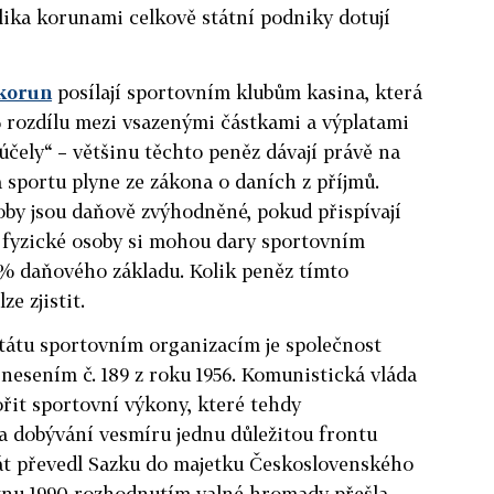
olika korunami celkově státní podniky dotují
 korun
posílají sportovním klubům kasina, která
rozdílu mezi vsazenými částkami a výplatami
účely“ – většinu těchto peněz dávají právě na
 sportu plyne ze zákona o daních z příjmů.
oby jsou daňově zvýhodněné, pokud přispívají
– fyzické osoby si mohou dary sportovním
0% daňového základu. Kolik peněz tímto
e zjistit.
átu sportovním organizacím je společnost
snesením č. 189 z roku 1956. Komunistická vláda
řit sportovní výkony, které tehdy
 a dobývání vesmíru jednu důležitou frontu
tát převedl Sazku do majetku Československého
eznu 1990 rozhodnutím valné hromady přešla