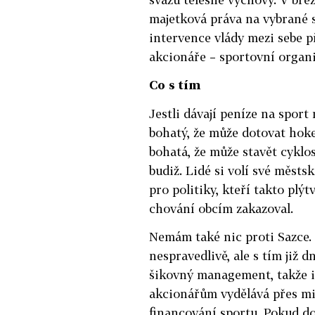
majetková práva na vybrané s
intervence vlády mezi sebe p
akcionáře – sportovní organiz
Co s tím
Jestli dávají peníze na sport 
bohatý, že může dotovat hokej
bohatá, že může stavět cyklo
budiž. Lidé si volí své městs
pro politiky, kteří takto plýt
chování obcím zakazoval.
Nemám také nic proti Sazce. 
nespravedlivě, ale s tím již
šikovný management, takže i 
akcionářům vydělává přes m
financování sportu. Pokud do