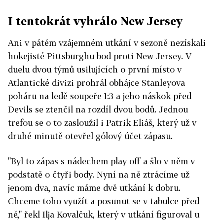
I tentokrát vyhrálo New Jersey
Ani v pátém vzájemném utkání v sezoně nezískali
hokejisté Pittsburghu bod proti New Jersey. V
duelu dvou týmů usilujících o první místo v
Atlantické divizi prohrál obhájce Stanleyova
poháru na ledě soupeře 1:3 a jeho náskok před
Devils se ztenčil na rozdíl dvou bodů. Jednou
trefou se o to zasloužil i Patrik Eliáš, který už v
druhé minutě otevřel gólový účet zápasu.
"Byl to zápas s nádechem play off a šlo v něm v
podstatě o čtyři body. Nyní na ně ztrácíme už
jenom dva, navíc máme dvě utkání k dobru.
Chceme toho využít a posunut se v tabulce před
ně," řekl Ilja Kovalčuk, který v utkání figuroval u