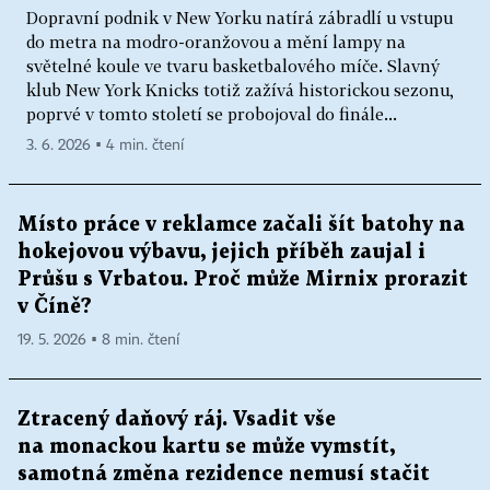
Dopravní podnik v New Yorku natírá zábradlí u vstupu
do metra na modro-oranžovou a mění lampy na
světelné koule ve tvaru basketbalového míče. Slavný
klub New York Knicks totiž zažívá historickou sezonu,
poprvé v tomto století se probojoval do finále...
3. 6. 2026 ▪ 4 min. čtení
Místo práce v reklamce začali šít batohy na
hokejovou výbavu, jejich příběh zaujal i
Průšu s Vrbatou. Proč může Mirnix prorazit
v Číně?
19. 5. 2026 ▪ 8 min. čtení
Ztracený daňový ráj. Vsadit vše
na monackou kartu se může vymstít,
samotná změna rezidence nemusí stačit