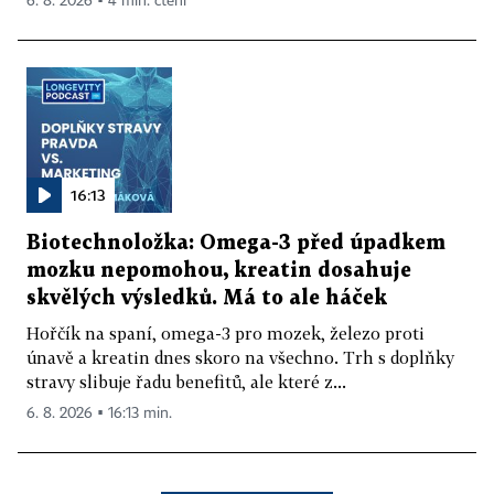
6. 8. 2026 ▪ 4 min. čtení
16:13
Biotechnoložka: Omega-3 před úpadkem
mozku nepomohou, kreatin dosahuje
skvělých výsledků. Má to ale háček
Hořčík na spaní, omega-3 pro mozek, železo proti
únavě a kreatin dnes skoro na všechno. Trh s doplňky
stravy slibuje řadu benefitů, ale které z...
6. 8. 2026 ▪ 16:13 min.