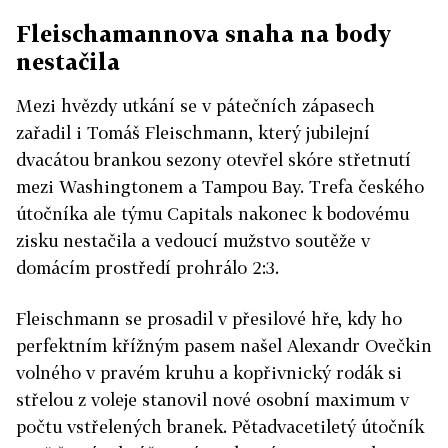
Fleischamannova snaha na body
nestačila
Mezi hvězdy utkání se v pátečních zápasech
zařadil i Tomáš Fleischmann, který jubilejní
dvacátou brankou sezony otevřel skóre střetnutí
mezi Washingtonem a Tampou Bay. Trefa českého
útočníka ale týmu Capitals nakonec k bodovému
zisku nestačila a vedoucí mužstvo soutěže v
domácím prostředí prohrálo 2:3.
Fleischmann se prosadil v přesilové hře, kdy ho
perfektním křížným pasem našel Alexandr Ovečkin
volného v pravém kruhu a kopřivnický rodák si
střelou z voleje stanovil nové osobní maximum v
počtu vstřelených branek. Pětadvacetiletý útočník