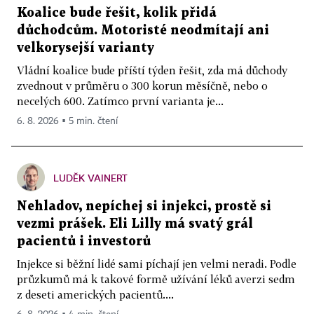
Koalice bude řešit, kolik přidá
důchodcům. Motoristé neodmítají ani
velkorysejší varianty
Vládní koalice bude příští týden řešit, zda má důchody
zvednout v průměru o 300 korun měsíčně, nebo o
necelých 600. Zatímco první varianta je...
6. 8. 2026 ▪ 5 min. čtení
LUDĚK VAINERT
Nehladov, nepíchej si injekci, prostě si
vezmi prášek. Eli Lilly má svatý grál
pacientů i investorů
Injekce si běžní lidé sami píchají jen velmi neradi. Podle
průzkumů má k takové formě užívání léků averzi sedm
z deseti amerických pacientů....