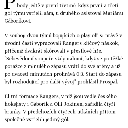
P
body ještě v první třetině, když první a třetí
gól týmu vstřelil sám, u druhého asistoval Mariánu
Gáboríkovi.
V souboji dvou týmů bojujících o play off si právě v
úvodní části vypracovali Rangers klíčový náskok,
přičemž dvakrát skórovali v přesilové hře.
"Sebevědomí soupeře vždy nalomí, když se po těžké
porážce z minulého zápasu vrátí do své arény a už
po dvaceti minutách prohrává 0:3. Start do zápasu
byl rozhodující pro další vývoj," prohlásil Prospal.
Elitní formace Rangers, v níž jsou vedle českého
hokejisty i Gáborík a Olli Jokinen, zařídila čtyři
branky. V předchozích čtyřech utkáních přitom
společně vstřelili jediný gól.