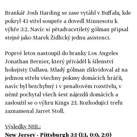
Brankář Josh Harding se zase vytáhl v Buffalu, kde
pokryl 43 střel soupeře a dovedl Minnesotu k
výhře 3:2. Navíc si pětadvacetiletý gólman připsal
stejně jako Marek Židlický jednu asistenci.
Poprvé letos nastoupil do branky Los Angeles
Jonathan Bernier, který přiváděl k šílenství
hokejisty Dallasu. Mladý gólman zlikvidoval až na
jedinou střelu všechny pokusy domácích hráčů,
navíc byl bezchybný i v penaltovém rozstřelu, v
němž pochytal všech šest nájezdů domácích a
zasloužil se o výhru Kings 2:1. Rozhodující trefu
zaznamenal Jarret Stoll.
Výsledky NHL:
New Jersey - Pittsburgh 3:1 (1:1, 0:0, 2:0)