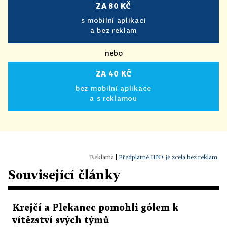
ZA 80 KČ
s mobilní aplikací
a bez reklam
nebo
ZA 40 KČ
bez mobilní aplikace
a s reklamou
|
Předplatné HN+ je zcela bez reklam.
Související články
Krejčí a Plekanec pomohli gólem k
vítězství svých týmů