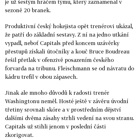
je už šestým hráčem týmu, který zaznamenal v
sezoně 20 branek.
Produktivní český hokejista opět trenérovi ukázal,
že patří do základní sestavy. Z ní na jedno utkání
vypadl, neboť Capitals před koncem uzávěrky
přestupů získali útočníky a kouč Bruce Boudreau
řešil přetlak v ofenzivě posazením českého
forvarda na tribunu. Fleischmann se od návratu do
kádru trefil v obou zápasech.
Jinak ale mnoho důvodů k radosti trenér
Washingtonu neměl. Hosté ještě v závěru úvodní
třetiny srovnali skóre a v prostředním dějství
dalšími dvěma zásahy strhli vedení na svou stranu.
Capitals už stihli jenom v poslední části
zkorigovat.