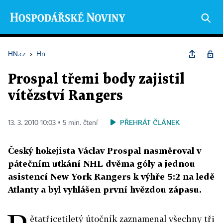
HN.cz
›
Hn
Prospal třemi body zajistil
vítězství Rangers
PŘEHRÁT ČLÁNEK
13. 3. 2010 10:03 ▪ 5 min. čtení
Český hokejista Václav Prospal nasměroval v
pátečním utkání NHL dvěma góly a jednou
asistencí New York Rangers k výhře 5:2 na ledě
Atlanty a byl vyhlášen první hvězdou zápasu.
ětatřicetiletý útočník zaznamenal všechny tři