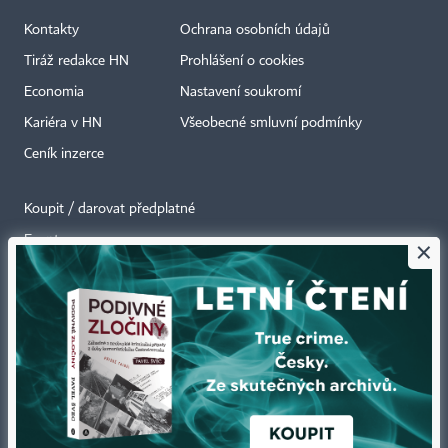
Kontakty
Ochrana osobních údajů
Tiráž redakce HN
Prohlášení o cookies
Economia
Nastavení soukromí
Kariéra v HN
Všeobecné smluvní podmínky
Ceník inzerce
Koupit / darovat předplatné
Eventy
×
Newslettery
RSS kanály
Autorská práva vykonává vydavatel. Bez písemného svolení vydavatele je
zakázáno jakékoli užití částí nebo celku díla, zejména rozmnožování a šíření
jakýmkoli způsobem, mechanickým nebo elektronickým, v českém nebo
jiném jazyce. Bez souhlasu vydavatele je zakázáno též rozmnožování