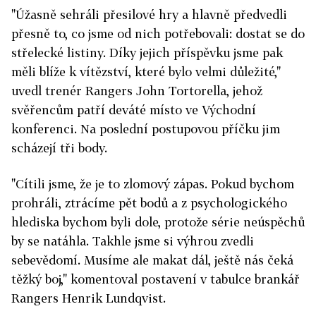
"Úžasně sehráli přesilové hry a hlavně předvedli
přesně to, co jsme od nich potřebovali: dostat se do
střelecké listiny. Díky jejich příspěvku jsme pak
měli blíže k vítězství, které bylo velmi důležité,"
uvedl trenér Rangers John Tortorella, jehož
svěřencům patří deváté místo ve Východní
konferenci. Na poslední postupovou příčku jim
scházejí tři body.
"Cítili jsme, že je to zlomový zápas. Pokud bychom
prohráli, ztrácíme pět bodů a z psychologického
hlediska bychom byli dole, protože série neúspěchů
by se natáhla. Takhle jsme si výhrou zvedli
sebevědomí. Musíme ale makat dál, ještě nás čeká
těžký boj," komentoval postavení v tabulce brankář
Rangers Henrik Lundqvist.