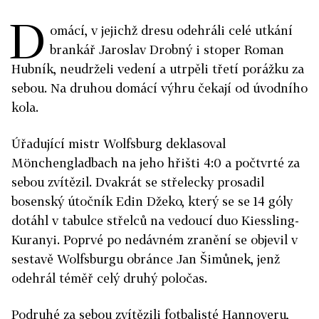
D
omácí, v jejichž dresu odehráli celé utkání
brankář Jaroslav Drobný i stoper Roman
Hubník, neudrželi vedení a utrpěli třetí porážku za
sebou. Na druhou domácí výhru čekají od úvodního
kola.
Úřadující mistr Wolfsburg deklasoval
Mönchengladbach na jeho hřišti 4:0 a počtvrté za
sebou zvítězil. Dvakrát se střelecky prosadil
bosenský útočník Edin Džeko, který se se 14 góly
dotáhl v tabulce střelců na vedoucí duo Kiessling-
Kuranyi. Poprvé po nedávném zranění se objevil v
sestavě Wolfsburgu obránce Jan Šimůnek, jenž
odehrál téměř celý druhý poločas.
Podruhé za sebou zvítězili fotbalisté Hannoveru,