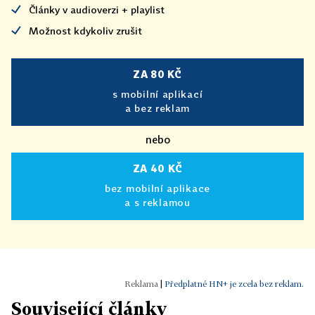
Články v audioverzi + playlist
Možnost kdykoliv zrušit
ZA 80 KČ
s mobilní aplikací
a bez reklam
nebo
ZA 40 KČ
bez mobilní aplikace
a s reklamou
|
Předplatné HN+ je zcela bez reklam.
Související články