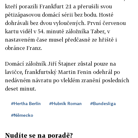
kteří porazili Frankfurt 2:1 a přerušili svou
pětizápasovou domácí sérii bez bodu. Hosté
dohrávali bez dvou vyloučených. První červenou
kartu viděl v 54. minutě záložníka Taber, v
nastaveném čase musel předčasně ze hřiště i
obránce Franz.
Domácí záložník Jiří Štajner zůstal pouze na
lavičce, frankfurtský Martin Fenin odehrál po
nedávném návratu po vleklém zranění posledních
deset minut.
#Hertha Berlín
#Hubník Roman
#Bundesliga
#Německo
Nudíte se na poradě?