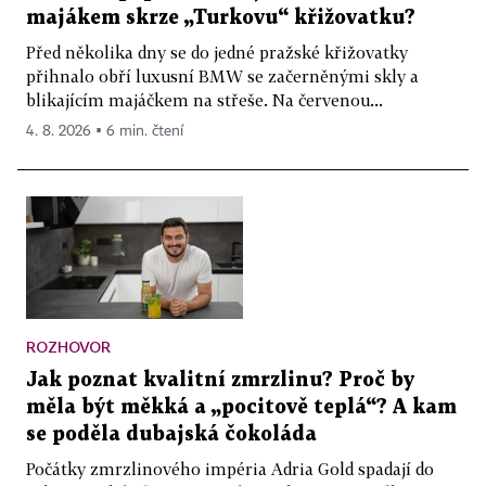
majákem skrze „Turkovu“ křižovatku?
Před několika dny se do jedné pražské křižovatky
přihnalo obří luxusní BMW se začerněnými skly a
blikajícím majáčkem na střeše. Na červenou...
4. 8. 2026 ▪ 6 min. čtení
ROZHOVOR
Jak poznat kvalitní zmrzlinu? Proč by
měla být měkká a „pocitově teplá“? A kam
se poděla dubajská čokoláda
Počátky zmrzlinového impéria Adria Gold spadají do