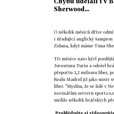
Chybu udělali i v 
Sherwood...
O několik měsíců dříve odmí
i úřadující anglický šampion
Zidana, když máme Tima Sherw
Tři měsíce nato kývl pozdějš
Juventusu Turín a odešel hrát
přepočtu 3,2 milionu liber, 
Realu Madrid již jako mistr 
liber. "Myslím, že se lidé v N
novinářům serveru sport.co.
uniklo několik hráčských pře
Prohlédněte si videoprůř