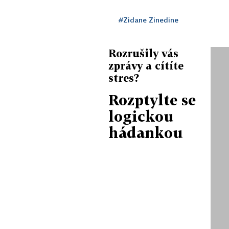
#Zidane Zinedine
Rozrušily vás
zprávy a cítíte
stres?
Rozptylte se
logickou
hádankou