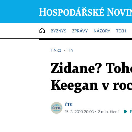
HOME
BYZNYS
ZPRÁVY
NÁZORY
TECH
HN.cz
›
Hn
Zidane? Toho
Keegan v roc
ČTK
15. 3. 2010 20:03 ▪ 2 min. čtení