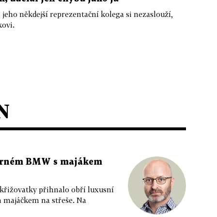
e jeho někdejší reprezentační kolega si nezaslouží,
kovi.
N
 černém BMW s majákem
 křižovatky přihnalo obří luxusní
m majáčkem na střeše. Na