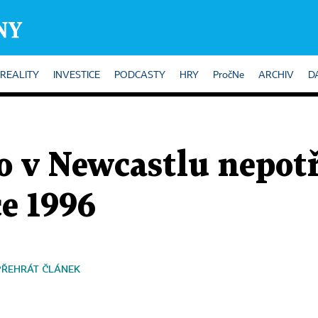
REALITY
INVESTICE
PODCASTY
HRY
PročNe
ARCHIV
D
 v Newcastlu nepotř
e 1996
PŘEHRÁT ČLÁNEK