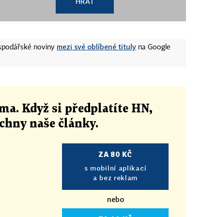
HRÁT
mezi své oblíbené tituly
ospodářské noviny
na Google
ma. Když si předplatíte HN,
echny naše články
.
ZA 80 KČ
s mobilní aplikací
a bez reklam
nebo