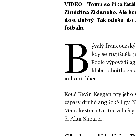
VIDEO - Tomu se říká fatál
Zinédina Zidaneho. Ale ko
dost dobrý. Tak odešel do 
fotbalu.
B
ývalý francouzský 
kdy se rozjížděla 
Podle výpovědi ag
klubu odmítlo za 
milionu liber.
Kouč Kevin Keegan prý jeho 
zápasy druhé anglické ligy. N
Manchesteru United a hrály 
či Alan Shearer.