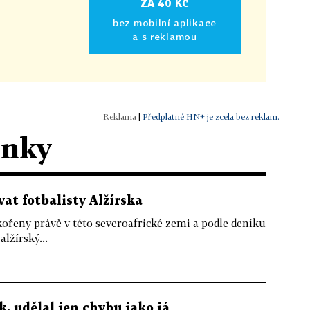
ZA 40 KČ
bez mobilní aplikace
a s reklamou
|
Předplatné HN+ je zcela bez reklam.
ánky
at fotbalisty Alžírska
ořeny právě v této severoafrické zemi a podle deníku
lžírský...
, udělal jen chybu jako já