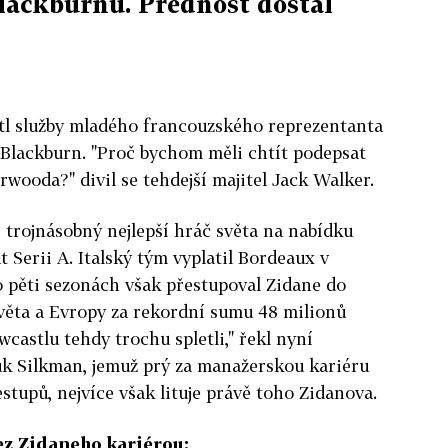
Blackburnu. Přednost dostal
tl služby mladého francouzského reprezentanta
 Blackburn. "Proč bychom měli chtít podepsat
ooda?" divil se tehdejší majitel Jack Walker.
í trojnásobný nejlepší hráč světa na nabídku
 Serii A. Italský tým vyplatil Bordeaux v
po pěti sezonách však přestupoval Zidane do
světa a Evropy za rekordní sumu 48 milionů
ewcastlu tehdy trochu spletli," řekl nyní
uk Silkman, jemuž prý za manažerskou kariéru
stupů, nejvíce však lituje právě toho Zidanova.
ez Zidaneho kariérou: