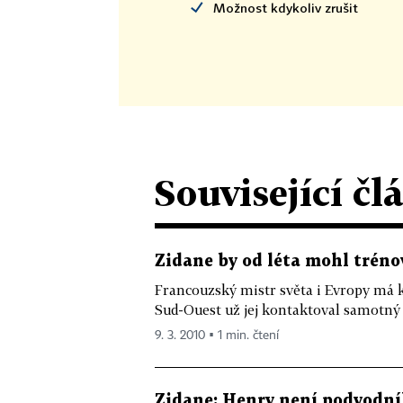
Možnost kdykoliv zrušit
Související čl
Zidane by od léta mohl trénov
Francouzský mistr světa i Evropy má k
Sud-Ouest už jej kontaktoval samotný a
9. 3. 2010 ▪ 1 min. čtení
Zidane: Henry není podvodník