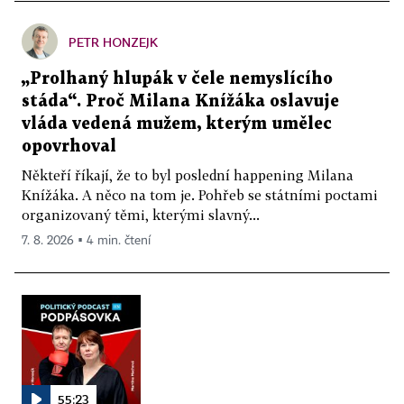
PETR HONZEJK
„Prolhaný hlupák v čele nemyslícího
stáda“. Proč Milana Knížáka oslavuje
vláda vedená mužem, kterým umělec
opovrhoval
Někteří říkají, že to byl poslední happening Milana
Knížáka. A něco na tom je. Pohřeb se státními poctami
organizovaný těmi, kterými slavný...
7. 8. 2026 ▪ 4 min. čtení
55:23