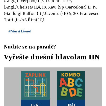
(Angl./Liverpool) 11,5, 17. John Terry
(Angl./Chelsea) 11,4, 18. Xavi (Šp./Barcelona) 11, 19.
Gianluigi Buffon (It./Juventus) 10,6, 20. Francesco
Totti (It./AS Řím) 10,1.
#Messi Lionel
Nudíte se na poradě?
Vyřešte dnešní hlavolam HN
HRÁT
HRÁT