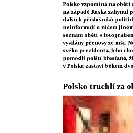
Polsko vzpomíná na oběti n
na západě Ruska zahynul p
dalších příslušníků politic
neinformují o ničem jiném 
seznam obětí s fotografiem
vysílány přenosy ze mší. N
svého prezidenta, jeho cho
pomodlí polští křesťané, ž
v Polsku zastaví během dvo
Polsko truchlí za o