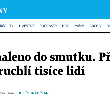
REALITY
INVESTICE
PODCASTY
HRY
PročNe
ARCHIV
D
ahaleno do smutku. P
uchlí tisíce lidí
PŘEHRÁT ČLÁNEK
min. čtení