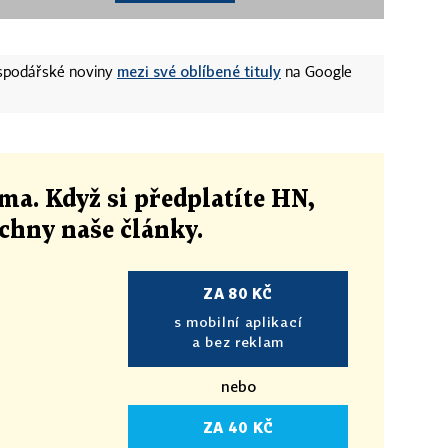
mezi své oblíbené tituly
ospodářské noviny
na Google
ma. Když si předplatíte HN,
echny naše články
.
ZA 80 KČ
s mobilní aplikací
a bez reklam
nebo
ZA 40 KČ