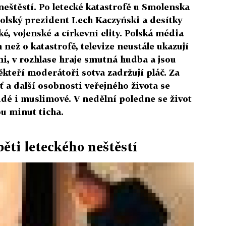
eštěstí. Po letecké katastrofě u Smolenska
olský prezident Lech Kaczyński a desítky
ké, vojenské a církevní elity. Polská média
než o katastrofě, televize neustále ukazují
i, v rozhlase hraje smutná hudba a jsou
ěkteří moderátoři sotva zadržují pláč. Za
ť a další osobnosti veřejného života se
idé i muslimové. V nedělní poledne se život
u minut ticha.
běti leteckého neštěstí