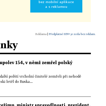
bez mobilní aplikace
a s reklamou
|
Předplatné HN+ je zcela bez reklam.
ánky
Tupolev 154, v němž zemřel polský
alší polští vrcholní činitelé zemřeli při nehodě
ki letěl do Ruska...
režimu, ministr spravedlnosti, prezident.