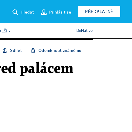
PŘEDPLATNÉ
Hledat
Přihlásit se
BeNative
ALŠÍ
Sdílet
Odemknout známému
řed palácem