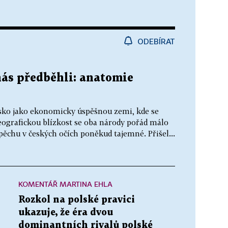
ODEBÍRAT
nás předběhli: anatomie
lsko jako ekonomicky úspěšnou zemi, kde se
geografickou blízkost se oba národy pořád málo
spěchu v českých očích poněkud tajemné. Přišel...
KOMENTÁŘ MARTINA EHLA
Rozkol na polské pravici
ukazuje, že éra dvou
dominantních rivalů polské