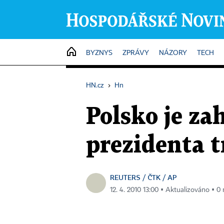
HOME
BYZNYS
ZPRÁVY
NÁZORY
TECH
HN.cz
›
Hn
Polsko je z
prezidenta tr
REUTERS / ČTK / AP
12. 4. 2010 13:00 ▪ Aktualizováno ▪ 0 