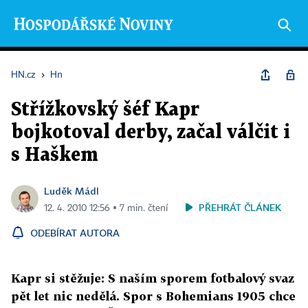
HN.cz
›
Hn
Střížkovský šéf Kapr
bojkotoval derby, začal válčit i
s Haškem
Luděk Mádl
PŘEHRÁT ČLÁNEK
12. 4. 2010 12:56 ▪ 7 min. čtení
ODEBÍRAT AUTORA
Kapr si stěžuje: S naším sporem fotbalový svaz
pět let nic nedělá. Spor s Bohemians 1905 chce