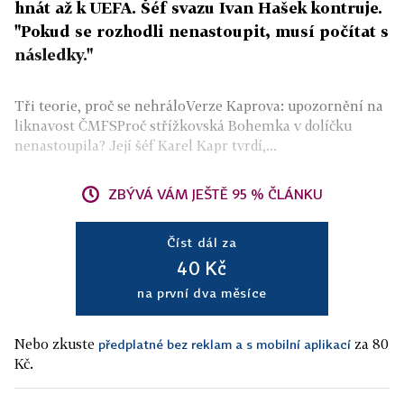
hnát až k UEFA. Šéf svazu Ivan Hašek kontruje.
"Pokud se rozhodli nenastoupit, musí počítat s
následky."
Tři teorie, proč se nehráloVerze Kaprova: upozornění na
liknavost ČMFSProč střížkovská Bohemka v dolíčku
nenastoupila? Její šéf Karel Kapr tvrdí,...
ZBÝVÁ VÁM JEŠTĚ 95 % ČLÁNKU
Číst dál za
40 Kč
na první dva měsíce
Nebo zkuste
za 80
předplatné bez reklam a s mobilní aplikací
Kč.