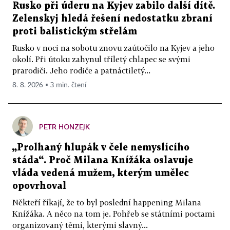
Rusko při úderu na Kyjev zabilo další dítě.
Zelenskyj hledá řešení nedostatku zbraní
proti balistickým střelám
Rusko v noci na sobotu znovu zaútočilo na Kyjev a jeho
okolí. Při útoku zahynul tříletý chlapec se svými
prarodiči. Jeho rodiče a patnáctiletý...
8. 8. 2026 ▪ 3 min. čtení
PETR HONZEJK
„Prolhaný hlupák v čele nemyslícího
stáda“. Proč Milana Knížáka oslavuje
vláda vedená mužem, kterým umělec
opovrhoval
Někteří říkají, že to byl poslední happening Milana
Knížáka. A něco na tom je. Pohřeb se státními poctami
organizovaný těmi, kterými slavný...