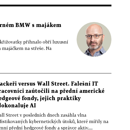
 černém BMW s majákem
 křižovatky přihnalo obří luxusní
m majáčkem na střeše. Na
ackeři versus Wall Street. Falešní IT
racovníci zaútočili na přední americké
edgeové fondy, jejich praktiky
dokonaluje AI
ll Street v posledních dnech zasáhla vlna
fistikovaných kybernetických útoků, které mířily na
mní přední hedgeové fondy a správce aktiv....