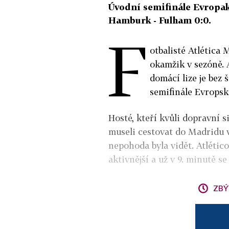
Úvodní semifinále Evropaké
Hamburk - Fulham 0:0.
F
otbalisté Atlética 
okamžik v sezóně. A
domácí lize je bez 
semifinále Evropské
Hosté, kteří kvůli dopravní s
museli cestovat do Madridu 
nepohoda byla vidět. Atlétic
aktivnější a už v 9. minutě 
ZBÝ