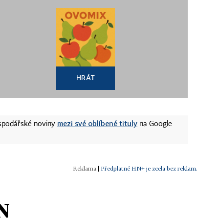
HRÁT
mezi své oblíbené tituly
ospodářské noviny
na Google
|
Předplatné HN+ je zcela bez reklam.
N