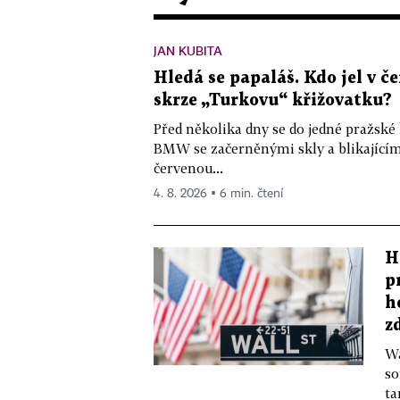
JAN KUBITA
Hledá se papaláš. Kdo jel v
skrze „Turkovu“ křižovatku?
Před několika dny se do jedné pražské
BMW se začerněnými skly a blikající
červenou...
4. 8. 2026 ▪ 6 min. čtení
H
p
h
z
Wa
so
ta