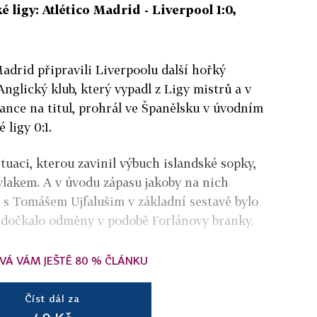
 ligy: Atlético Madrid - Liverpool 1:0,
Madrid připravili Liverpoolu další hořký
nglický klub, který vypadl z Ligy mistrů a v
šance na titul, prohrál ve Španělsku v úvodním
 ligy 0:1.
ituaci, kterou zavinil výbuch islandské sopky,
vlakem. A v úvodu zápasu jakoby na nich
o s Tomášem Ujfalušim v základní sestavě bylo
se dočkalo odměny v podobě Forlánovy branky.
VÁ VÁM JEŠTĚ 80 % ČLÁNKU
Číst dál za