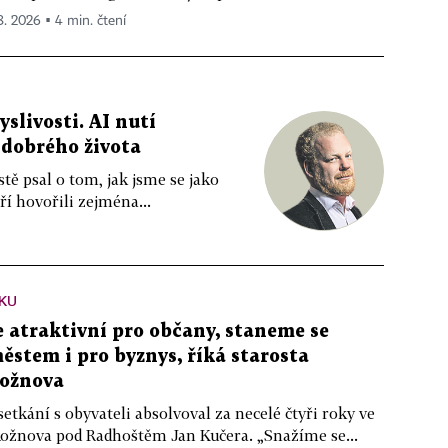
 8. 2026 ▪ 4 min. čtení
livosti. AI nutí
 dobrého života
tě psal o tom, jak jsme se jako
ří hovořili zejména...
KU
atraktivní pro občany, staneme se
stem i pro byznys, říká starosta
ožnova
setkání s obyvateli absolvoval za necelé čtyři roky ve
Rožnova pod Radhoštěm Jan Kučera. „Snažíme se...