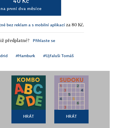
40 Kč
na první dva měsíce
za 80 Kč.
tné bez reklam a s mobilní aplikací
iž předplatné?
Přihlaste se
drid
#Hamburk
#Ujfaluši Tomáš
HRÁT
HRÁT