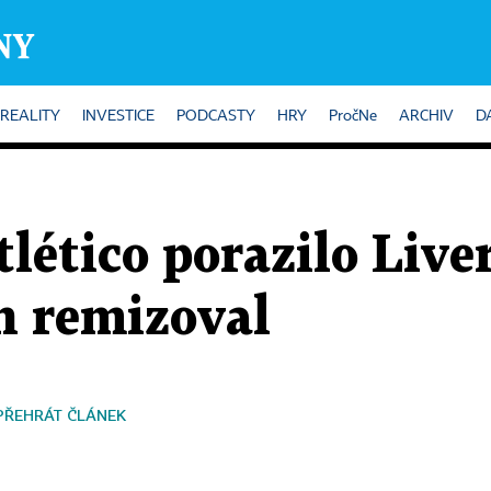
REALITY
INVESTICE
PODCASTY
HRY
PročNe
ARCHIV
D
tlético porazilo Live
 remizoval
PŘEHRÁT ČLÁNEK