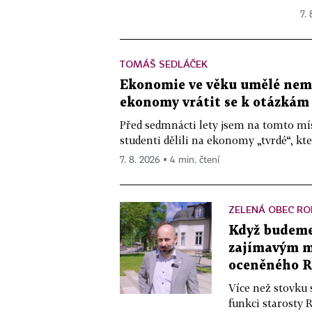
7.
TOMÁŠ SEDLÁČEK
Ekonomie ve věku umělé nemys
ekonomy vrátit se k otázkám
Před sedmnácti lety jsem na tomto mís
studenti dělili na ekonomy „tvrdé“, kte
7. 8. 2026 ▪ 4 min. čtení
ZELENÁ OBEC RO
Když budeme 
zajímavým mě
oceněného R
Více než stovku 
funkci starosty 