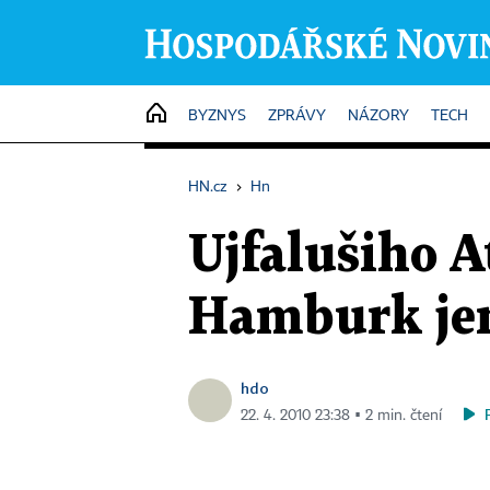
HOME
BYZNYS
ZPRÁVY
NÁZORY
TECH
HN.cz
›
Hn
Ujfalušiho A
Hamburk jen
hdo
22. 4. 2010 23:38 ▪ 2 min. čtení