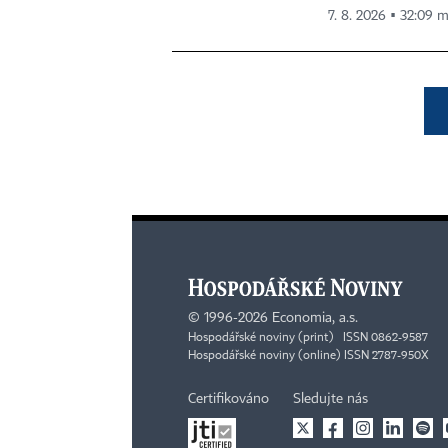
7. 8. 2026 ▪ 32:09 m
©
1996-2026
Economia, a.s.
Hospodářské noviny (print) ISSN 0862-9587
Hospodářské noviny (online) ISSN 2787-950X
Certifikováno
Sledujte nás