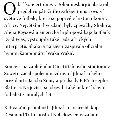
O
bří koncert dnes v Johannesburgu obstaral
předehru pátečního zahájení mistrovství
světa ve fotbale, které se poprvé v historii koná v
Africe. Největšími hvězdami byly zpěvačky Shakira,
Alicia Keysová a americká hiphopová kapela Black
Eyed Peas, vystoupila také řada afrických
interpretů. Shakira na závěr zazpívala oficiální
hymnu šampionátu "Waka Waka".
Koncert na zaplněném třicetitisícovém stadionu v
Sowetu začal společnou zdravicí jihoafrického
prezidenta Jacoba Zumy a předsedy FIFA Josepha
Blattera. Na jevišti se objevili také někteří slavní
fotbalisté minulých let.
K divákům promluvil i jihoafrický arcibiskup
Desmond Tutu, nositel Nobelovy ceny za mír,