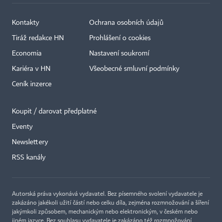
Kontakty
Ochrana osobních údajů
Tiráž redakce HN
Prohlášení o cookies
Economia
Nastavení soukromí
Kariéra v HN
Všeobecné smluvní podmínky
Ceník inzerce
Koupit / darovat předplatné
Eventy
Newslettery
×
RSS kanály
Autorská práva vykonává vydavatel. Bez písemného svolení vydavatele je
zakázáno jakékoli užití částí nebo celku díla, zejména rozmnožování a šíření
jakýmkoli způsobem, mechanickým nebo elektronickým, v českém nebo
jiném jazyce. Bez souhlasu vydavatele je zakázáno též rozmnožování