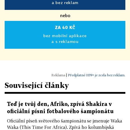
a bez reklam
nebo
ZA 40 KČ
bez mobilní aplikace
a s reklamou
|
Předplatné HN+ je zcela bez reklam.
Související články
Teď je tvůj den, Afriko, zpívá Shakira v
oficiální písni fotbalového šampionátu
Oficiální píseň světového šampionátu se jmenuje Waka
Waka (This Time For Africa). Zpívá ho kolumbijská