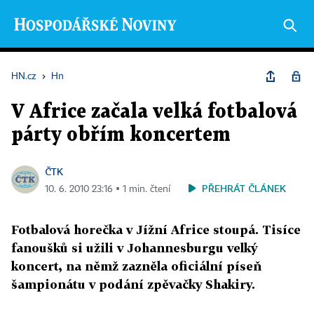
HN.cz
›
Hn
V Africe začala velká fotbalová
párty obřím koncertem
ČTK
PŘEHRÁT ČLÁNEK
10. 6. 2010 23:16 ▪ 1 min. čtení
Fotbalová horečka v Jížní Africe stoupá. Tisíce
fanoušků si užili v Johannesburgu velký
koncert, na němž zazněla oficiální píseň
šampionátu v podání zpěvačky Shakiry.