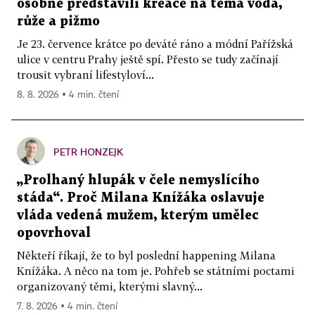
osobně představili kreace na téma voda,
růže a pižmo
Je 23. července krátce po deváté ráno a módní Pařížská
ulice v centru Prahy ještě spí. Přesto se tudy začínají
trousit vybraní lifestyloví...
8. 8. 2026 ▪ 4 min. čtení
PETR HONZEJK
„Prolhaný hlupák v čele nemyslícího
stáda“. Proč Milana Knížáka oslavuje
vláda vedená mužem, kterým umělec
opovrhoval
Někteří říkají, že to byl poslední happening Milana
Knížáka. A něco na tom je. Pohřeb se státními poctami
organizovaný těmi, kterými slavný...
7. 8. 2026 ▪ 4 min. čtení