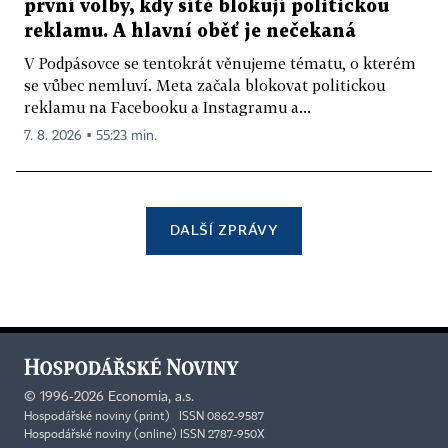
první volby, kdy sítě blokují politickou
reklamu. A hlavní oběť je nečekaná
V Podpásovce se tentokrát věnujeme tématu, o kterém
se vůbec nemluví. Meta začala blokovat politickou
reklamu na Facebooku a Instagramu a...
7. 8. 2026 ▪ 55:23 min.
DALŠÍ ZPRÁVY
©
1996-2026
Economia, a.s.
Hospodářské noviny (print) ISSN 0862-9587
Hospodářské noviny (online) ISSN 2787-950X