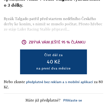
o 3 délky.
Ryzák Talgado patřil před startem nedělního Českého
derby ke koním, s nimiž se muselo počítat. Přesto hřebec
ze stáje Lider Racing Stable připravil...
ZBÝVÁ VÁM JEŠTĚ 95 % ČLÁNKU
Číst dál za
40 Kč
na první dva měsíce
Nebo zkuste
za 80
předplatné bez reklam a s mobilní aplikací
Kč.
Máte již předplatné?
Přihlaste se