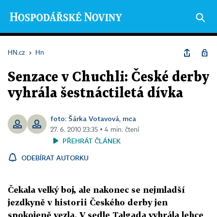
HN.cz
›
Hn
Senzace v Chuchli: České derby
vyhrála šestnáctiletá dívka
foto: Šárka Votavová
mca
,
27. 6. 2010 23:35 ▪ 4 min. čtení
PŘEHRÁT ČLÁNEK
ODEBÍRAT AUTORKU
Čekala velký boj, ale nakonec se nejmladší
jezdkyně v historii Českého derby jen
spokojeně vezla. V sedle Talgada vyhrála lehce