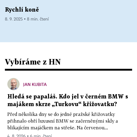
Rychlí koně
8. 9. 2025 ▪ 8 min. čtení
Vybíráme z HN
JAN KUBITA
Hledá se papaláš. Kdo jel v černém BMW s
majákem skrze „Turkovu“ křižovatku?
Před několika dny se do jedné pražské křižovatky
přihnalo obří luxusní BMW se začerněnými skly a
blikajícím majáčkem na střeše. Na červenou...
4. 8. 2026 ▪ 6 min. čtení