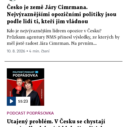
Česko je země Járy Cimrmana.
Nejvýraznějšími opozičními politiky jsou
podle lidí ti, kteří jim vládnou
Kdo je nejvýraznějším lídrem opozice v Česku?
Průzkum agentury NMS přinesl výsledky, ze kterých by
měl jistě radost Jára Cimrman. Na prvním...
10. 8. 2026 ▪ 4 min. čtení
55:23
PODCAST PODPÁSOVKA
Utajený problém. V Česku se chystají