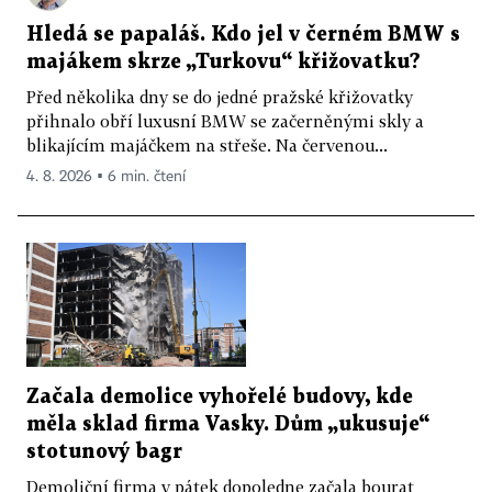
Hledá se papaláš. Kdo jel v černém BMW s
majákem skrze „Turkovu“ křižovatku?
Před několika dny se do jedné pražské křižovatky
přihnalo obří luxusní BMW se začerněnými skly a
blikajícím majáčkem na střeše. Na červenou...
4. 8. 2026 ▪ 6 min. čtení
Začala demolice vyhořelé budovy, kde
měla sklad firma Vasky. Dům „ukusuje“
stotunový bagr
Demoliční firma v pátek dopoledne začala bourat