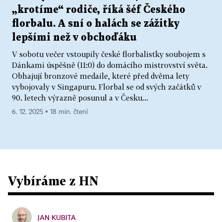
„krotíme“ rodiče, říká šéf Českého
florbalu. A sní o halách se zážitky
lepšími než v obchoďáku
V sobotu večer vstoupily české florbalistky soubojem s
Dánkami úspěšně (11:0) do domácího mistrovství světa.
Obhajují bronzové medaile, které před dvěma lety
vybojovaly v Singapuru. Florbal se od svých začátků v
90. letech výrazně posunul a v Česku...
6. 12. 2025 ▪ 18 min. čtení
Vybíráme z HN
JAN KUBITA