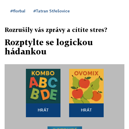
#florbal
#Tatran Střešovice
Rozrušily vás zprávy a cítíte stres?
Rozptylte se logickou
hádankou
HRÁT
HRÁT