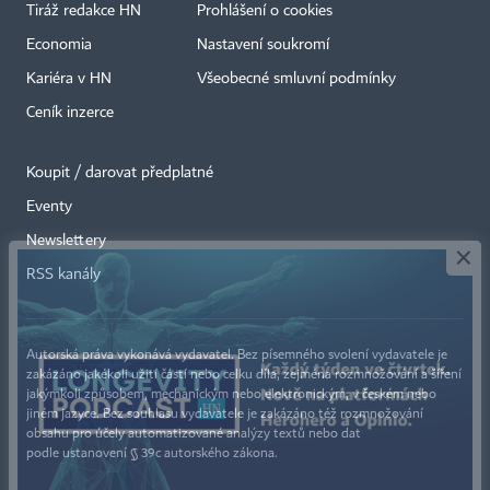
Tiráž redakce HN
Prohlášení o cookies
Economia
Nastavení soukromí
Kariéra v HN
Všeobecné smluvní podmínky
Ceník inzerce
Koupit / darovat předplatné
Eventy
×
Newslettery
RSS kanály
Autorská práva vykonává vydavatel. Bez písemného svolení vydavatele je
zakázáno jakékoli užití částí nebo celku díla, zejména rozmnožování a šíření
jakýmkoli způsobem, mechanickým nebo elektronickým, v českém nebo
jiném jazyce. Bez souhlasu vydavatele je zakázáno též rozmnožování
obsahu pro účely automatizované analýzy textů nebo dat
podle ustanovení § 39c autorského zákona.