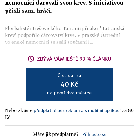
nemocnici darovali svou krev. S iniciativou
přišli sami hráči.
Florbalisté střešovického Tatranu při akci "Tatranská
krev" podpořilo dárcovství krve. V pražské Ústřední
vojenské nemocnici se sešli současní i...
ZBÝVÁ VÁM JEŠTĚ 90 % ČLÁNKU
Číst dál za
40 Kč
na první dva měsíce
Nebo zkuste
za 80
předplatné bez reklam a s mobilní aplikací
Kč.
Máte již předplatné?
Přihlaste se