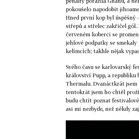
penalty porazila Ghanu, a ně
pokoušelo napodobit jihoame
Hned první kop byl úspěšný - 
střepů a střelec zakřičel gó
červeném koberci se promenov
jehlové podpatky se smekaly
kelímcích; takhle nějak vypad
Svého času se karlovarský fest
království Pupp, a republiku 
Thermalu. Dvanáctkrát jsem t
tentokrát jsem ho chtěl prož
budu chtít poznat festivalov
asi mi nezbyde, než někdy zají