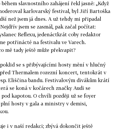
 během slavnostního zahájení řekl jasně: „Když
oderoval karlovarský festival, byl Jiří Bartoška
adší než jsem já dnes. A už tehdy mi připadal
“ Nejdřív jsem se zasmál, pak začal počítat:
yslanec Reflexu, jedenáctkrát coby redaktor
me potřinácté na festivalu ve Varech.
co mě tady ještě může překvapit?
poklid se s přibývajícími hosty mění v hlučný
e před Thermalem rozezní koncert, tentokrát v
esp. Eliščina bandu. Festivalovým divákům krátí
terá se koná v kočárech značky Audi se
pod kapotou. O chvíli později už se foyer
plní hosty v gala a ministry v demisi,
kou.
e i v naší redakci; zbývá dokončit ještě