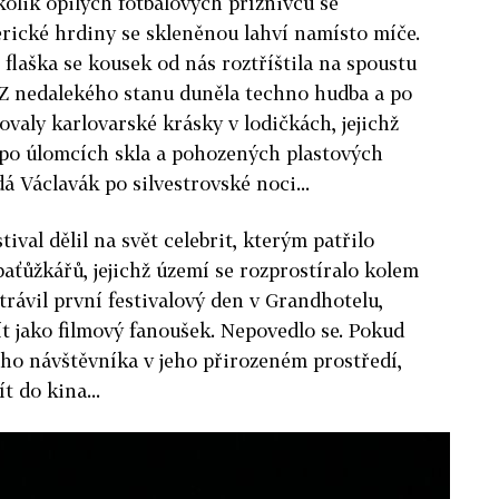
kolik opilých fotbalových příznivců se
rické hrdiny se skleněnou lahví namísto míče.
flaška se kousek od nás roztříštila na spoustu
l. Z nedalekého stanu duněla techno hudba a po
aly karlovarské krásky v lodičkách, jejichž
 po úlomcích skla a pohozených plastových
á Václavák po silvestrovské noci...
ival dělil na svět celebrit, kterým patřilo
baťůžkářů, jejichž území se rozprostíralo kolem
rávil první festivalový den v Grandhotelu,
ít jako filmový fanoušek. Nepovedlo se. Pokud
ého návštěvníka v jeho přirozeném prostředí,
t do kina...