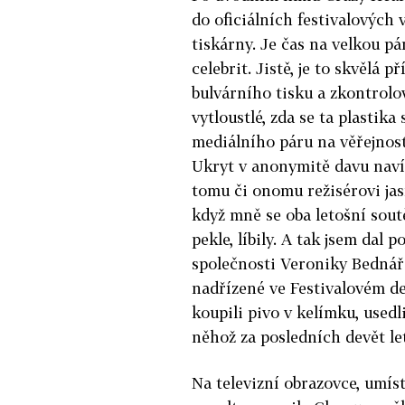
do oficiálních festivalových
tiskárny. Je čas na velkou pár
celebrit. Jistě, je to skvělá p
bulvárního tisku a zkontrolov
vytloustlé, zda se ta plastik
mediálního páru na věřejnost
Ukryt v anonymitě davu nav
tomu či onomu režisérovi jas
když mně se oba letošní soutě
pekle, líbily. A tak jsem dal
společnosti Veroniky Bednářo
nadřízené ve Festivalovém d
koupili pivo v kelímku, usedl
něhož za posledních devět l
Na televizní obrazovce, umís