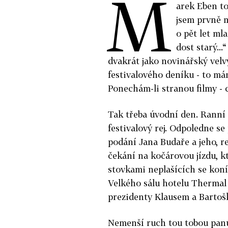
M
arek Eben to
jsem prvně m
o pět let ml
dost starý...
dvakrát jako novinářský velv
festivalového deníku - to má
Ponechám-li stranou filmy - 
Tak třeba úvodní den. Ranní 
festivalový rej. Odpoledne s
podání Jana Budaře a jeho, r
čekání na kočárovou jízdu, k
stovkami neplašících se koní 
Velkého sálu hotelu Thermal 
prezidenty Klausem a Bartoš
Nemenší ruch tou tobou panuj