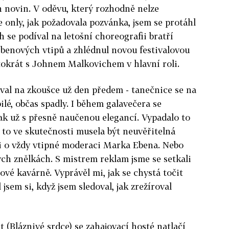
h novin. V oděvu, který rozhodně nelze
e only, jak požadovala pozvánka, jsem se protáhl
 se podíval na letošní choreografii bratří
Ebenových vtipů a zhlédnul novou festivalovou
tokrát s Johnem Malkovichem v hlavní roli.
val na zkoušce už den předem - tanečnice se na
lé, občas spadly. I během galavečera se
šak už s přesně naučenou elegancí. Vypadalo to
e to ve skutečnosti musela být neuvěřitelná
tí i o vždy vtipné moderaci Marka Ebena. Nebo
ých znělkách. S mistrem reklam jsme se setkali
ové kavárně. Vyprávěl mi, jak se chystá točit
l jsem si, když jsem sledoval, jak zrežíroval
 (Bláznivé srdce) se zahajovací hosté natlačí