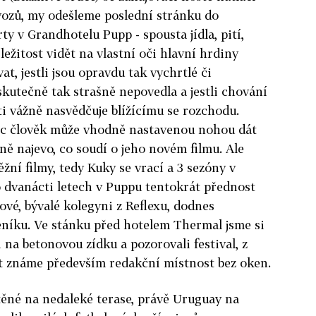
 vozů, my odešleme poslední stránku do
ty v Grandhotelu Pupp - spousta jídla, pití,
říležitost vidět na vlastní oči hlavní hrdiny
at, jestli jsou opravdu tak vychrtlé či
a skutečně tak strašně nepovedla a jestli chování
i vážně nasvědčuje blížícímu se rozchodu.
íc člověk může vhodně nastavenou nohou dát
ně najevo, co soudí o jeho novém filmu. Ale
žní filmy, tedy Kuky se vrací a 3 sezóny v
 po dvanácti letech v Puppu tentokrát přednost
vé, bývalé kolegyni z Reflexu, dodnes
eníku. Ve stánku před hotelem Thermal jsme si
i na betonovou zídku a pozorovali festival, z
et známe především redakční místnost bez oken.
těné na nedaleké terase, právě Uruguay na