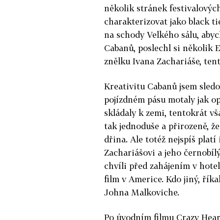
několik stránek festivalovýc
charakterizovat jako black ti
na schody Velkého sálu, abych
Cabanů, poslechl si několik 
znělku Ivana Zachariáše, ten
Kreativitu Cabanů jsem sledo
pojízdném pásu motaly jak opi
skládaly k zemi, tentokrát v
tak jednoduše a přirozeně, ž
dřina. Ale totéž nejspíš pla
Zachariášovi a jeho černobíl
chvíli před zahájením v hotel
film v Americe. Kdo jiný, říka
Johna Malkoviche.
Po úvodním filmu Crazy Heart