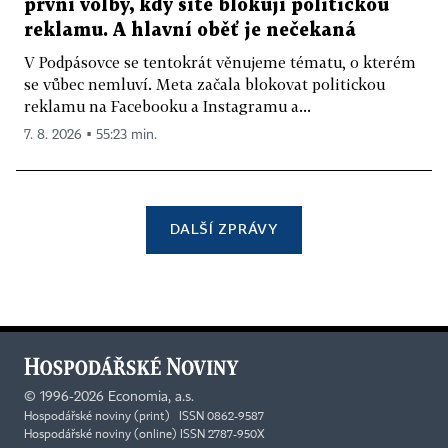
první volby, kdy sítě blokují politickou
reklamu. A hlavní oběť je nečekaná
V Podpásovce se tentokrát věnujeme tématu, o kterém
se vůbec nemluví. Meta začala blokovat politickou
reklamu na Facebooku a Instagramu a...
7. 8. 2026 ▪ 55:23 min.
DALŠÍ ZPRÁVY
©
1996-2026
Economia, a.s.
Hospodářské noviny (print) ISSN 0862-9587
Hospodářské noviny (online) ISSN 2787-950X