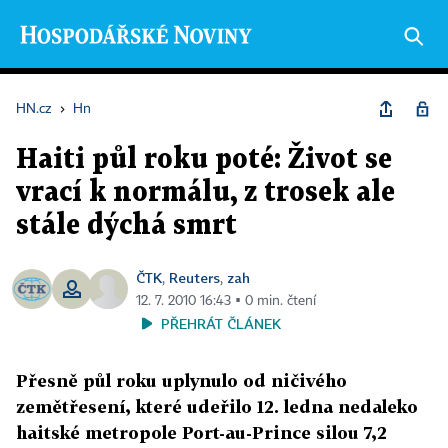
HN.cz
›
Hn
Haiti půl roku poté: Život se
vrací k normálu, z trosek ale
stále dýchá smrt
ČTK
Reuters
zah
,
,
12. 7. 2010 16:43 ▪ 0 min. čtení
PŘEHRÁT ČLÁNEK
Přesně půl roku uplynulo od ničivého
zemětřesení, které udeřilo 12. ledna nedaleko
haitské metropole Port-au-Prince silou 7,2