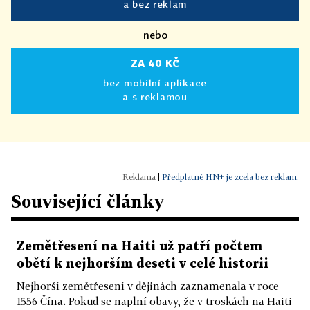
a bez reklam
nebo
ZA 40 KČ
bez mobilní aplikace
a s reklamou
|
Předplatné HN+ je zcela bez reklam.
Související články
Zemětřesení na Haiti už patří počtem
obětí k nejhorším deseti v celé historii
Nejhorší zemětřesení v dějinách zaznamenala v roce
1556 Čína. Pokud se naplní obavy, že v troskách na Haiti