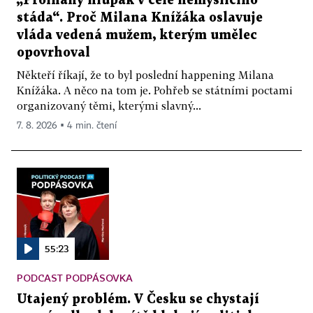
„Prolhaný hlupák v čele nemyslícího
stáda“. Proč Milana Knížáka oslavuje
vláda vedená mužem, kterým umělec
opovrhoval
Někteří říkají, že to byl poslední happening Milana
Knížáka. A něco na tom je. Pohřeb se státními poctami
organizovaný těmi, kterými slavný...
7. 8. 2026 ▪ 4 min. čtení
55:23
PODCAST PODPÁSOVKA
Utajený problém. V Česku se chystají