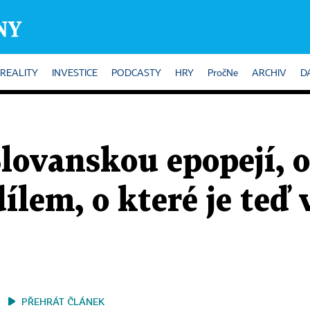
REALITY
INVESTICE
PODCASTY
HRY
PročNe
ARCHIV
D
Slovanskou epopejí, 
em, o které je teď 
PŘEHRÁT ČLÁNEK