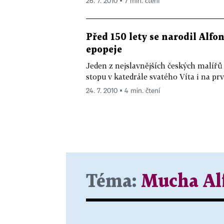
26. 7. 2010 ▪ 7 min. čtení
Před 150 lety se narodil Alfo
epopeje
Jeden z nejslavnějších českých malířů 
stopu v katedrále svatého Víta i na prvn
24. 7. 2010 ▪ 4 min. čtení
Téma:
Mucha Al