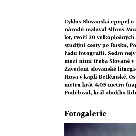
Cyklus Slovanská epopej o 
národů maloval Alfons Muc
let, tvoří 20 velkoplošnýc
studijní cesty po Rusku, Po
řadu fotografií. Sedm nejv
mezi nimi třeba Slované v 
Zavedení slovanské liturgi
Husa v kapli Betlémské. O
metru krát 4,05 metru (nap
Poděbrad, král obojího lid
Fotogalerie