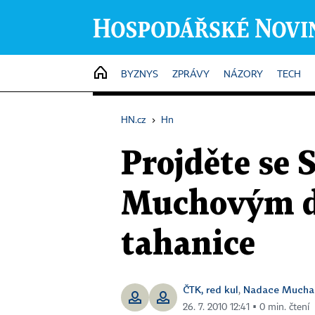
HOME
BYZNYS
ZPRÁVY
NÁZORY
TECH
HN.cz
›
Hn
Projděte se 
Muchovým díl
tahanice
ČTK, red kul
Nadace Mucha
,
26. 7. 2010 12:41 ▪ 0 min. čtení