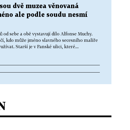
jsou dvě muzea věnovaná
méno ale podle soudu nesmí
ů od sebe a obě vystavují dílo Alfonse Muchy.
lčí, kdo může jméno slavného secesního malíře
ívat. Starší je v Panské ulici, které...
N