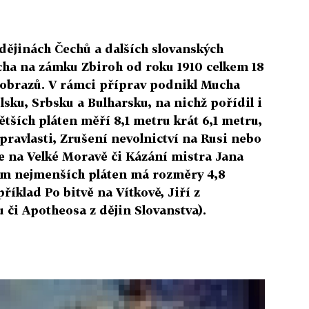
dějinách Čechů a dalších slovanských
ha na zámku Zbiroh od roku 1910 celkem 18
h obrazů. V rámci příprav podnikl Mucha
lsku, Srbsku a Bulharsku, na nichž pořídil i
ětších pláten měří 8,1 metru krát 6,1 metru,
pravlasti, Zrušení nevolnictví na Rusi nebo
e na Velké Moravě či Kázání mistra Jana
sm nejmenších pláten má rozměry 4,8
říklad Po bitvě na Vítkově, Jiří z
u či Apotheosa z dějin Slovanstva).