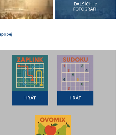
DALŠÍCH 17
FOTOGRAFIÍ
epopej
HRÁT
HRÁT