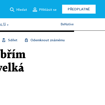
PŘEDPLATNÉ
Hledat
Přihlásit se
BeNative
ALŠÍ
Sdílet
Odemknout známému
obřím
velká