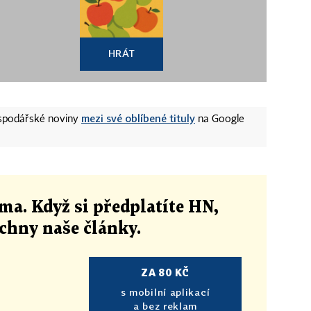
HRÁT
mezi své oblíbené tituly
ospodářské noviny
na Google
ma. Když si předplatíte HN,
echny naše články
.
ZA 80 KČ
s mobilní aplikací
a bez reklam