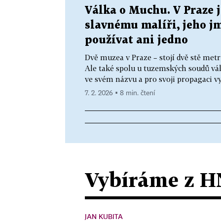
Válka o Muchu. V Praze 
slavnému malíři, jeho j
používat ani jedno
Dvě muzea v Praze – stojí dvě stě metr
Ale také spolu u tuzemských soudů vá
ve svém názvu a pro svoji propagaci využ
7. 2. 2026 ▪ 8 min. čtení
Vybíráme z H
JAN KUBITA