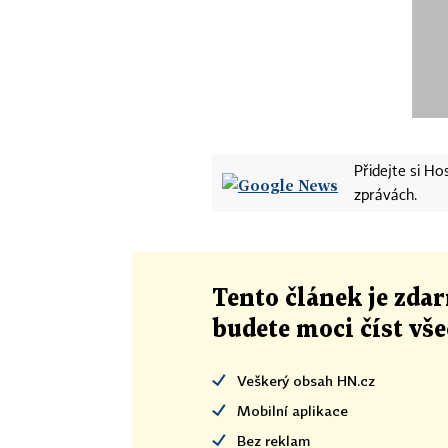
Přidejte si H
zprávách.
Tento článek
je
zdar
budete moci číst vš
Veškerý obsah HN.cz
Mobilní aplikace
Bez reklam