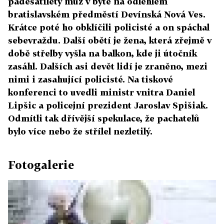
padesátiletý muž v bytě na odlehlém
bratislavském předměstí Devínská Nová Ves.
Krátce poté ho obklíčili policisté a on spáchal
sebevraždu. Další obětí je žena, která zřejmě v
době střelby vyšla na balkon, kde ji útočník
zasáhl. Dalších asi devět lidí je zraněno, mezi
nimi i zasahující policisté. Na tiskové
konferenci to uvedli ministr vnitra Daniel
Lipšic a policejní prezident Jaroslav Spišiak.
Odmítli tak dřívější spekulace, že pachatelů
bylo více nebo že střílel nezletilý.
Fotogalerie