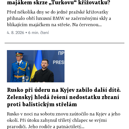
majákem skrze „Turkovu“ křižovatku?
Před několika dny se do jedné pražské křižovatky
přihnalo obří luxusní BMW se začerněnými skly a
blikajícím majáčkem na střeše. Na červenou...
4. 8. 2026 ▪ 6 min. čtení
Rusko při úderu na Kyjev zabilo další dítě.
Zelenskyj hledá řešení nedostatku zbraní
proti balistickým střelám
Rusko v noci na sobotu znovu zaútočilo na Kyjev a jeho
okolí. Při útoku zahynul tříletý chlapec se svými
prarodiči. Jeho rodiče a patnáctiletý...