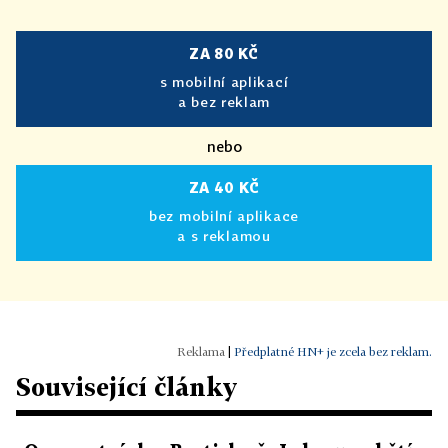
ZA 80 KČ
s mobilní aplikací
a bez reklam
nebo
ZA 40 KČ
bez mobilní aplikace
a s reklamou
|
Předplatné HN+ je zcela bez reklam.
Související články