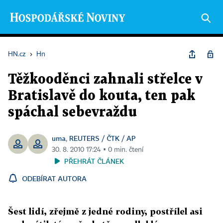
HN.cz
›
Hn
Těžkooděnci zahnali střelce v
Bratislavě do kouta, ten pak
spáchal sebevraždu
uma
REUTERS / ČTK / AP
,
30. 8. 2010 17:24 ▪ 0 min. čtení
PŘEHRÁT ČLÁNEK
ODEBÍRAT AUTORA
Šest lidí, zřejmě z jedné rodiny, postřílel asi