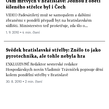
Osm mrtvých v Bratislavě: Jednou z obětí
šíleného střelce byl i Čech
VIDEO Padesátiletý muž se samopalem a dalšími
zbraněmi v pondělí přepadl byt na bratislavském
sídlišti. Ministerstvo teď prošetřuje, zda šlo o...
1. 9. 2010 ▪ 4 min. čtení
Svědek bratislavské střelby: Znělo to jako
pyrotechnika, ale tohle nebyla hra
EXKLUZIVNĚ Redaktor sesterské redakce
Hospodárskych novín Vladimír Trávníček popisuje dění
kolem pondělní střelby v Bratislavě
30. 8. 2010 ▪ 2 min. čtení