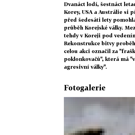
Dvanáct lodí, šestnáct let
Korey, USA a Austrálie si 
před šedesáti lety pomohla
průběh Korejské války. Mezi
tehdy v Koreji pod vedení
Rekonstrukce bitvy probě
celou akci označil za "fra
poklonkovačů", která má "v
agresivní války".
Fotogalerie