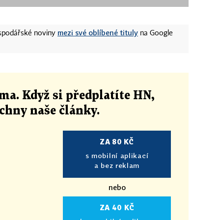
mezi své oblíbené tituly
ospodářské noviny
na Google
ma. Když si předplatíte HN,
echny naše články
.
ZA 80 KČ
s mobilní aplikací
a bez reklam
nebo
ZA 40 KČ