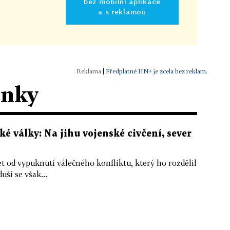
bez mobilní aplikace
a s reklamou
|
Předplatné HN+ je zcela bez reklam.
ánky
ké války: Na jihu vojenské civčení, sever
t od vypuknutí válečného konfliktu, který ho rozdělil
uší se však...