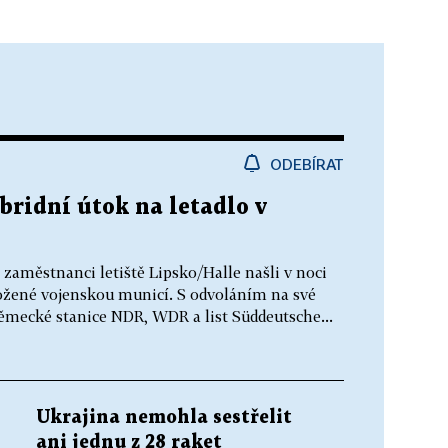
ODEBÍRAT
bridní útok na letadlo v
 zaměstnanci letiště Lipsko/Halle našli v noci
ložené vojenskou municí. S odvoláním na své
ěmecké stanice NDR, WDR a list Süddeutsche...
Ukrajina nemohla sestřelit
ani jednu z 28 raket