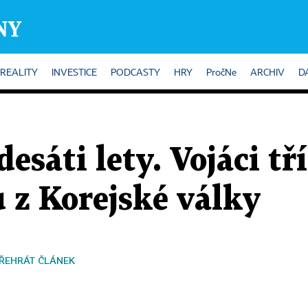
REALITY
INVESTICE
PODCASTY
HRY
PročNe
ARCHIV
D
esáti lety. Vojáci tř
u z Korejské války
ŘEHRÁT ČLÁNEK