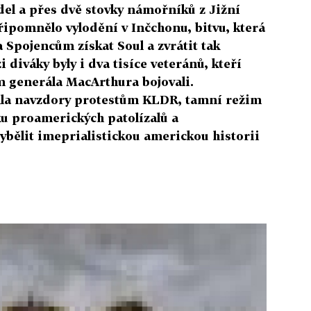
adel a přes dvě stovky námořníků z Jižní
připomnělo vylodění v Inčchonu, bitvu, která
 Spojencům získat Soul a zvrátit tak
 diváky byly i dva tisíce veteránů, kteří
m generála MacArthura bojovali.
hla navzdory protestům KLDR, tamní režim
šku proamerických patolízalů a
ybělit imeprialistickou americkou historii