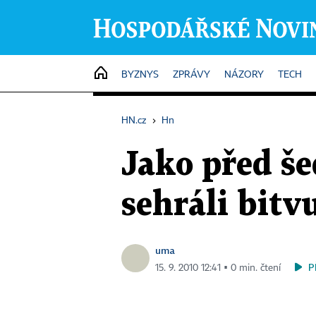
HOME
BYZNYS
ZPRÁVY
NÁZORY
TECH
HN.cz
›
Hn
Jako před šed
sehráli bitv
uma
P
15. 9. 2010 12:41 ▪ 0 min. čtení