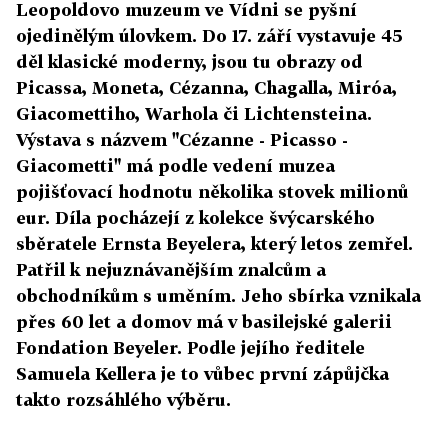
Leopoldovo muzeum ve Vídni se pyšní
ojedinělým úlovkem. Do 17. září vystavuje 45
děl klasické moderny, jsou tu obrazy od
Picassa, Moneta, Cézanna, Chagalla, Miróa,
Giacomettiho, Warhola či Lichtensteina.
Výstava s názvem "Cézanne - Picasso -
Giacometti" má podle vedení muzea
pojišťovací hodnotu několika stovek milionů
eur. Díla pocházejí z kolekce švýcarského
sběratele Ernsta Beyelera, který letos zemřel.
Patřil k nejuznávanějším znalcům a
obchodníkům s uměním. Jeho sbírka vznikala
přes 60 let a domov má v basilejské galerii
Fondation Beyeler. Podle jejího ředitele
Samuela Kellera je to vůbec první zápůjčka
takto rozsáhlého výběru.