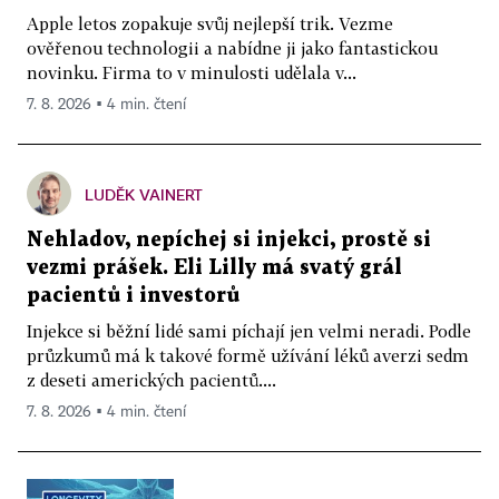
Apple letos zopakuje svůj nejlepší trik. Vezme
ověřenou technologii a nabídne ji jako fantastickou
novinku. Firma to v minulosti udělala v...
7. 8. 2026 ▪ 4 min. čtení
LUDĚK VAINERT
Nehladov, nepíchej si injekci, prostě si
vezmi prášek. Eli Lilly má svatý grál
pacientů i investorů
Injekce si běžní lidé sami píchají jen velmi neradi. Podle
průzkumů má k takové formě užívání léků averzi sedm
z deseti amerických pacientů....
7. 8. 2026 ▪ 4 min. čtení