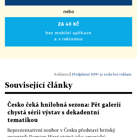
nebo
ZA 40 KČ
bez mobilní aplikace
a s reklamou
|
Předplatné HN+ je zcela bez reklam.
Související články
Česko čeká hnilobná sezona: Pět galerií
chystá sérii výstav s dekadentní
tematikou
Reprezentativní soubor v Česku představí britský
excentrik Damien Hirst stejně jako americký