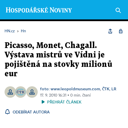
HN.cz
›
Hn
Picasso, Monet, Chagall.
Výstava mistrů ve Vídni je
pojištěná na stovky milionů
eur
foto: www.leopoldmuseum.com
ČTK
LR
,
,
17. 9. 2010 16:31 ▪ 0 min. čtení
PŘEHRÁT ČLÁNEK
ODEBÍRAT AUTORA