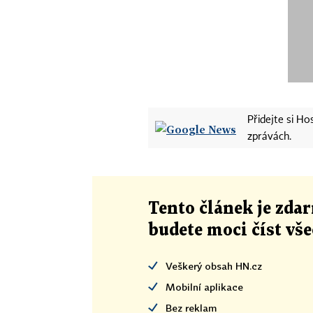
Přidejte si H
zprávách.
Tento článek
je
zdar
budete moci číst vš
Veškerý obsah HN.cz
Mobilní aplikace
Bez reklam