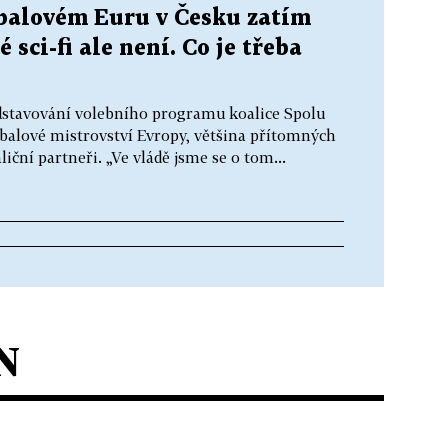
tbalovém Euru v Česku zatím
sci-fi ale není. Co je třeba
edstavování volebního programu koalice Spolu
tbalové mistrovství Evropy, většina přítomných
liční partneři. „Ve vládě jsme se o tom...
N