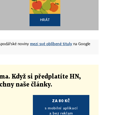
HRÁT
mezi své oblíbené tituly
ospodářské noviny
na Google
ma. Když si předplatíte HN,
echny naše články
.
ZA 80 KČ
s mobilní aplikací
a bez reklam