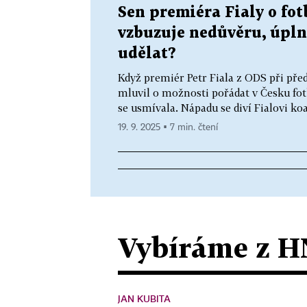
Sen premiéra Fialy o fo
vzbuzuje nedůvěru, úplné 
udělat?
Když premiér Petr Fiala z ODS při př
mluvil o možnosti pořádat v Česku fo
se usmívala. Nápadu se diví Fialovi koa
19. 9. 2025 ▪ 7 min. čtení
Vybíráme z H
JAN KUBITA