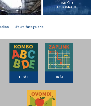
DALŠÍ 3
FOTOGRAFIE
adion
#euro fotogalerie
HRÁT
HRÁT