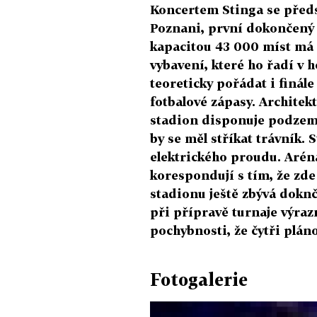
Koncertem Stinga se předs
Poznani, první dokončený 
kapacitou 43 000 míst má 
vybavení, které ho řadí v 
teoreticky pořádat i finál
fotbalové zápasy. Architekt
stadion disponuje podzem
by se měl stříkat trávník. 
elektrického proudu. Aréna
korespondují s tím, že zd
stadionu ještě zbývá doknči
při přípravě turnaje výrazn
pochybnosti, že čytři plán
Fotogalerie