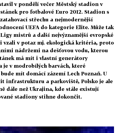
tavil v pondělí večer Městský stadion v
stánek pro fotbalové Euro 2012. Stadion s
zatahovací střechu a nejmodernější
hodnocení UEFA do kategorie Elite. Může tak
e Ligy mistrů a další nejvýznamější evropské
i vzali v potaz mj. ekologická kritéria, proto
ními nádržemi na dešťovou vodu, kterou
Stánek má mít i vlastní generátory
 je v modrobílých barvách, které
e bude mít domácí zázemí Lech Poznaň. U
t infrastrukturu a parkoviště, Polsko je ale
ě dále než Ukrajina, kde stále existují
ované stadiony stihne dokončit.