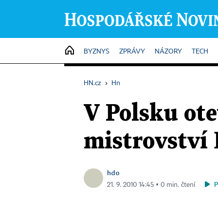
HOME
BYZNYS
ZPRÁVY
NÁZORY
TECH
HN.cz
›
Hn
V Polsku ote
mistrovství
hdo
21. 9. 2010 14:45 ▪ 0 min. čtení