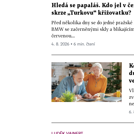
Hledá se papaláš. Kdo jel v
skrze „Turkovu“ křižovatku?
Před několika dny se do jedné pražské
BMW se začerněnými skly a blikající
červenou...
4. 8. 2026 ▪ 6 min. čtení
K
d
v
Vl
zv
ne
6.
LUDĚK VAINERT