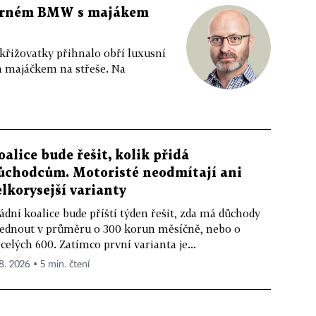
 černém BMW s majákem
 křižovatky přihnalo obří luxusní
m majáčkem na střeše. Na
oalice bude řešit, kolik přidá
ůchodcům. Motoristé neodmítají ani
elkorysejší varianty
ádní koalice bude příští týden řešit, zda má důchody
ednout v průměru o 300 korun měsíčně, nebo o
celých 600. Zatímco první varianta je...
 8. 2026 ▪ 5 min. čtení