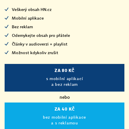
Veškerý obsah HN.cz
Mobilní aplikace
Bez reklam
Odemykejte obsah pro přátele
Články v audioverzi + playlist
Možnost kdykoliv zrušit
ZA 80 KČ
s mobilní aplikací
a bez reklam
nebo
ZA 40 KČ
bez mobilní aplikace
a s reklamou