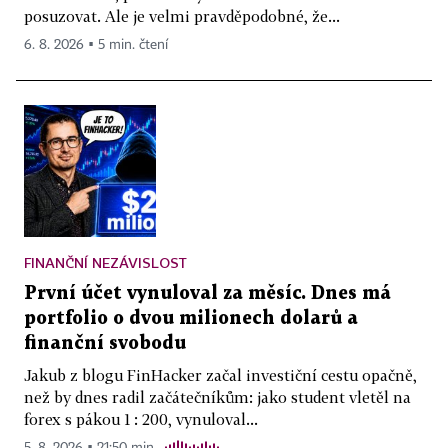
posuzovat. Ale je velmi pravděpodobné, že...
6. 8. 2026 ▪ 5 min. čtení
FINANČNÍ NEZÁVISLOST
První účet vynuloval za měsíc. Dnes má
portfolio o dvou milionech dolarů a
finanční svobodu
Jakub z blogu FinHacker začal investiční cestu opačně,
než by dnes radil začátečníkům: jako student vletěl na
forex s pákou 1 : 200, vynuloval...
5. 8. 2026 ▪ 21:50 min.