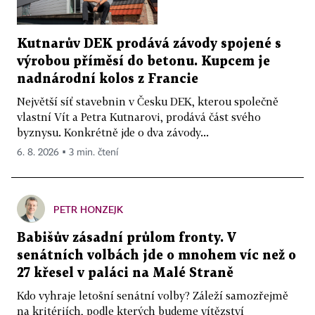
Kutnarův DEK prodává závody spojené s
výrobou příměsí do betonu. Kupcem je
nadnárodní kolos z Francie
Největší síť stavebnin v Česku DEK, kterou společně
vlastní Vít a Petra Kutnarovi, prodává část svého
byznysu. Konkrétně jde o dva závody...
6. 8. 2026 ▪ 3 min. čtení
PETR HONZEJK
Babišův zásadní průlom fronty. V
senátních volbách jde o mnohem víc než o
27 křesel v paláci na Malé Straně
Kdo vyhraje letošní senátní volby? Záleží samozřejmě
na kritériích, podle kterých budeme vítězství