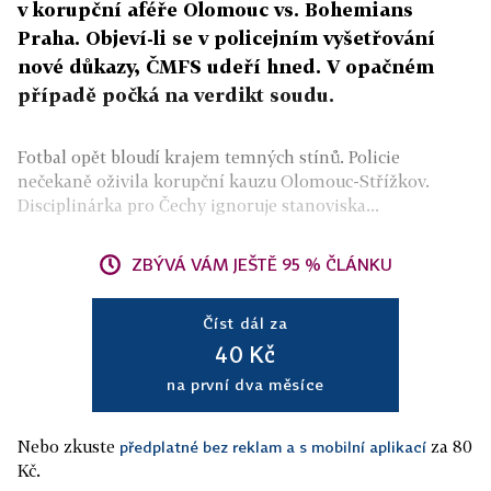
v korupční aféře Olomouc vs. Bohemians
Praha. Objeví-li se v policejním vyšetřování
nové důkazy, ČMFS udeří hned. V opačném
případě počká na verdikt soudu.
Fotbal opět bloudí krajem temných stínů. Policie
nečekaně oživila korupční kauzu Olomouc-Střížkov.
Disciplinárka pro Čechy ignoruje stanoviska...
ZBÝVÁ VÁM JEŠTĚ 95 % ČLÁNKU
Číst dál za
40 Kč
na první dva měsíce
Nebo zkuste
za 80
předplatné bez reklam a s mobilní aplikací
Kč.