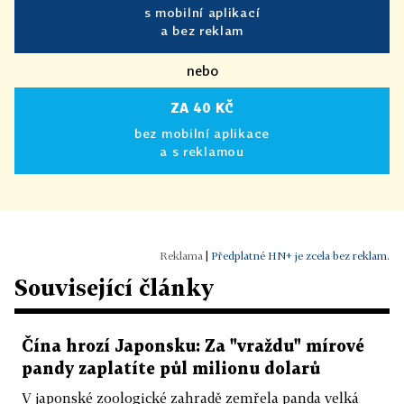
s mobilní aplikací
a bez reklam
nebo
ZA 40 KČ
bez mobilní aplikace
a s reklamou
|
Předplatné HN+ je zcela bez reklam.
Související články
Čína hrozí Japonsku: Za "vraždu" mírové
pandy zaplatíte půl milionu dolarů
V japonské zoologické zahradě zemřela panda velká