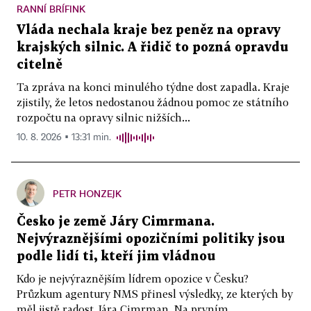
RANNÍ BRÍFINK
Vláda nechala kraje bez peněz na opravy
krajských silnic. A řidič to pozná opravdu
citelně
Ta zpráva na konci minulého týdne dost zapadla. Kraje
zjistily, že letos nedostanou žádnou pomoc ze státního
rozpočtu na opravy silnic nižších...
10. 8. 2026 ▪ 13:31 min.
PETR HONZEJK
Česko je země Járy Cimrmana.
Nejvýraznějšími opozičními politiky jsou
podle lidí ti, kteří jim vládnou
Kdo je nejvýraznějším lídrem opozice v Česku?
Průzkum agentury NMS přinesl výsledky, ze kterých by
měl jistě radost Jára Cimrman. Na prvním...