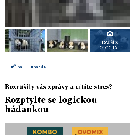
DALŠÍ 3
FOTOGRAFIE
#Čína
#panda
Rozrušily vás zprávy a cítíte stres?
Rozptylte se logickou
hádankou