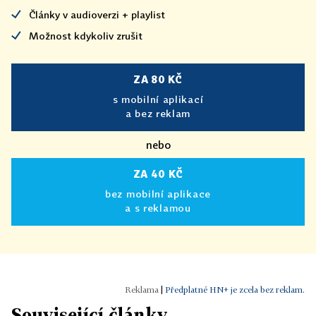
Články v audioverzi + playlist
Možnost kdykoliv zrušit
ZA 80 KČ
s mobilní aplikací
a bez reklam
nebo
ZA 40 KČ
bez mobilní aplikace
a s reklamou
|
Předplatné HN+ je zcela bez reklam.
Související články