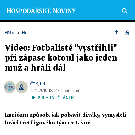
HN.cz
›
Hn
Video: Fotbalisté "vystřihli"
při zápase kotoul jako jeden
muž a hráli dál
ČTK
hd
,
1. 11. 2010 12:12 ▪ 1 min. čtení
PŘEHRÁT ČLÁNEK
Kuriózní způsob, jak pobavit diváky, vymysleli
hráči třetiligového týmu z Líšně.