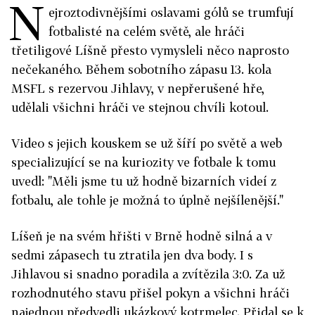
N
ejroztodivnějšími oslavami gólů se trumfují
fotbalisté na celém světě, ale hráči
třetiligové Líšně přesto vymysleli něco naprosto
nečekaného. Během sobotního zápasu 13. kola
MSFL s rezervou Jihlavy, v nepřerušené hře,
udělali všichni hráči ve stejnou chvíli kotoul.
Video s jejich kouskem se už šíří po světě a web
specializující se na kuriozity ve fotbale k tomu
uvedl: "Měli jsme tu už hodně bizarních videí z
fotbalu, ale tohle je možná to úplně nejšílenější."
Líšeň je na svém hřišti v Brně hodně silná a v
sedmi zápasech tu ztratila jen dva body. I s
Jihlavou si snadno poradila a zvítězila 3:0. Za už
rozhodnutého stavu přišel pokyn a všichni hráči
najednou předvedli ukázkový kotrmelec. Přidal se k