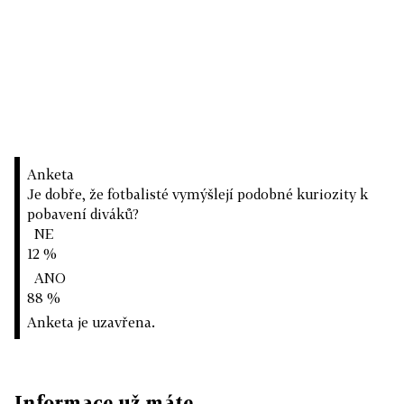
Anketa
Je dobře, že fotbalisté vymýšlejí podobné kuriozity k
pobavení diváků?
NE
12 %
ANO
88 %
Anketa je uzavřena.
Informace už máte