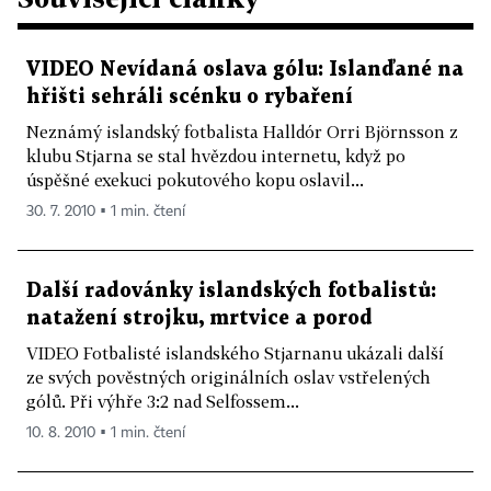
VIDEO Nevídaná oslava gólu: Islanďané na
hřišti sehráli scénku o rybaření
Neznámý islandský fotbalista Halldór Orri Björnsson z
klubu Stjarna se stal hvězdou internetu, když po
úspěšné exekuci pokutového kopu oslavil...
30. 7. 2010 ▪ 1 min. čtení
Další radovánky islandských fotbalistů:
natažení strojku, mrtvice a porod
VIDEO Fotbalisté islandského Stjarnanu ukázali další
ze svých pověstných originálních oslav vstřelených
gólů. Při výhře 3:2 nad Selfossem...
10. 8. 2010 ▪ 1 min. čtení