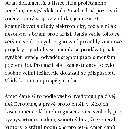
stran dokumentů, a tisíce litrů prolétaného
benzínu, ale výsledek nula. Snad jediná pozitivní
změna, která stojí za zmínku, je možnost
komunikovat s úřady elektronicky, což ale nijak
nesouvisí s bojem proti krizi. Jenže vedle toho ve
většině soukromých organizací proběhly změnové
projekty – podniky se naučily se prodávat jinak,
vyrábět levněji, odvádět stejnou práci s menším
počtem lidí. Pro majitele i zaměstnance to bylo
osobně velmi těžké. Ale dokázali se přizpůsobit.
Vlády k tomu nepřispěly ničím.
Američané si to podle všeho uvědomují palčivěji
než Evropané, a právě proto chtějí v těžkých
časech méně vládních regulací a více svobody pro
byznys. Mimochodem, samotný fakt, že General
Motors je státní podnik, je pro 60% Američanů