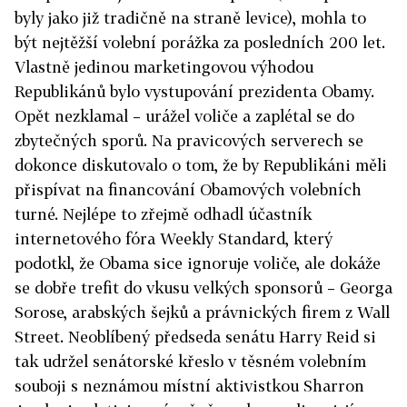
byly jako již tradičně na straně levice), mohla to
být nejtěžší volební porážka za posledních 200 let.
Vlastně jedinou marketingovou výhodou
Republikánů bylo vystupování prezidenta Obamy.
Opět nezklamal – urážel voliče a zaplétal se do
zbytečných sporů. Na pravicových serverech se
dokonce diskutovalo o tom, že by Republikáni měli
přispívat na financování Obamových volebních
turné. Nejlépe to zřejmě odhadl účastník
internetového fóra Weekly Standard, který
podotkl, že Obama sice ignoruje voliče, ale dokáže
se dobře trefit do vkusu velkých sponsorů – Georga
Sorose, arabských šejků a právnických firem z Wall
Street. Neoblíbený předseda senátu Harry Reid si
tak udržel senátorské křeslo v těsném volebním
souboji s neznámou místní aktivistkou Sharron