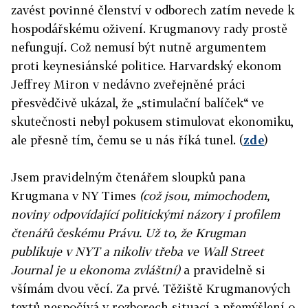
zavést povinné členství v odborech zatím nevede k
hospodářskému oživení. Krugmanovy rady prostě
nefungují. Což nemusí být nutně argumentem
proti keynesiánské politice. Harvardský ekonom
Jeffrey Miron v nedávno zveřejněné práci
přesvědčivě ukázal, že „stimulační balíček“ ve
skutečnosti nebyl pokusem stimulovat ekonomiku,
ale přesně tím, čemu se u nás říká tunel. (
zde
)
Jsem pravidelným čtenářem sloupků pana
Krugmana v NY Times
(což jsou, mimochodem,
noviny odpovídající politickými názory i profilem
čtenářů českému Právu. Už to, že Krugman
publikuje v NYT a nikoliv třeba ve Wall Street
Journal je u ekonoma zvláštní)
a pravidelně si
všímám dvou věcí. Za prvé. Těžiště Krugmanových
textů nespočívá v rozborech situací a přemýšlení o