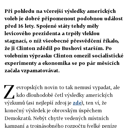
Při pohledu na včerejší výsledky amerických
voleb je dobré připomenout podobnou událost
před 16 lety. Spojené státy tehdy měly
levicového prezidenta a trpěly vleklou
stagnací, o níž všeobecné přesvědčení říkalo,
že ji Clinton zdědil po Bushovi starším. Po
volebním výprasku Clinton omezil socialistické
experimenty a ekonomika se po pár měsících
začala vzpamatovávat.
Z
evropských novin to tak nemusí vypadat, ale
kdo dlouhodobě četl výsledky amerických
výzkumů (asi nejlepší zdroj je
zde
), ten ví, že
konečný výsledek je obrovským úspěchem
Demokratů. Nebýt chytře vedených místních
kampaní a trojnásobného rozpočtu (velké peníze