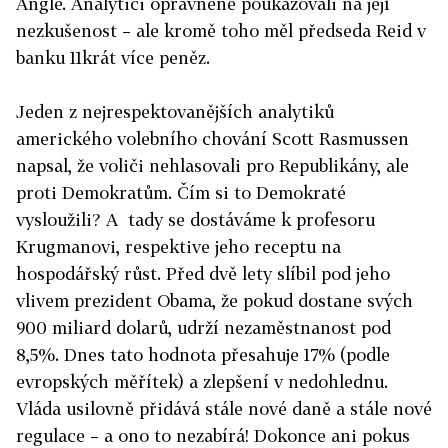
Angle. Analytici oprávněně poukazovali na její
nezkušenost – ale kromě toho měl předseda Reid v
banku 11krát více peněz.
Jeden z nejrespektovanějších analytiků
amerického volebního chování Scott Rasmussen
napsal, že voliči nehlasovali pro Republikány, ale
proti Demokratům. Čím si to Demokraté
vysloužili? A tady se dostáváme k profesoru
Krugmanovi, respektive jeho receptu na
hospodářský růst. Před dvě lety slíbil pod jeho
vlivem prezident Obama, že pokud dostane svých
900 miliard dolarů, udrží nezaměstnanost pod
8,5%. Dnes tato hodnota přesahuje 17% (podle
evropských měřítek) a zlepšení v nedohlednu.
Vláda usilovně přidává stále nové daně a stále nové
regulace – a ono to nezabírá! Dokonce ani pokus