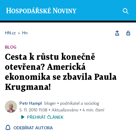
HN.cz
›
Hn
BLOG
Cesta k růstu konečně
otevřena? Americká
ekonomika se zbavila Paula
Krugmana!
Petr Hampl
bloger ▪ podnikatel a sociolog
5. 11. 2010 11:08 ▪ Aktualizováno ▪ 4 min. čtení
PŘEHRÁT ČLÁNEK
ODEBÍRAT AUTORA