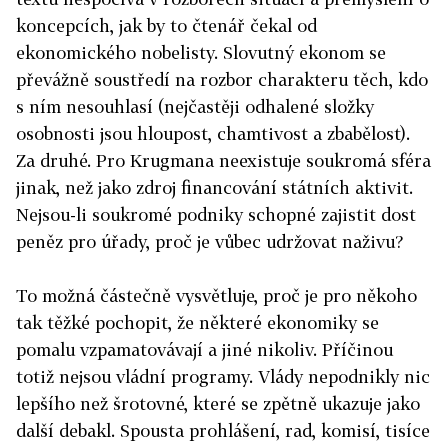
koncepcích, jak by to čtenář čekal od
ekonomického nobelisty. Slovutný ekonom se
převážně soustředí na rozbor charakteru těch, kdo
s ním nesouhlasí (nejčastěji odhalené složky
osobnosti jsou hloupost, chamtivost a zbabělost).
Za druhé. Pro Krugmana neexistuje soukromá sféra
jinak, než jako zdroj financování státních aktivit.
Nejsou-li soukromé podniky schopné zajistit dost
peněz pro úřady, proč je vůbec udržovat naživu?
To možná částečně vysvětluje, proč je pro někoho
tak těžké pochopit, že některé ekonomiky se
pomalu vzpamatovávají a jiné nikoliv. Příčinou
totiž nejsou vládní programy. Vlády nepodnikly nic
lepšího než šrotovné, které se zpětně ukazuje jako
další debakl. Spousta prohlášení, rad, komisí, tisíce