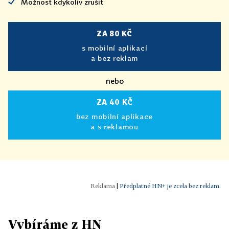
Možnost kdykoliv zrušit
ZA 80 KČ
s mobilní aplikací
a bez reklam
nebo
ZA 40 KČ
bez mobilní aplikace
a s reklamou
|
Předplatné HN+ je zcela bez reklam.
Vybíráme z HN