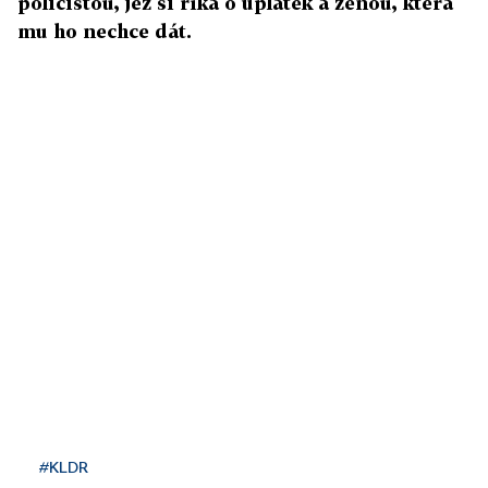
policistou, jež si říká o úplatek a ženou, která
mu ho nechce dát.
#KLDR