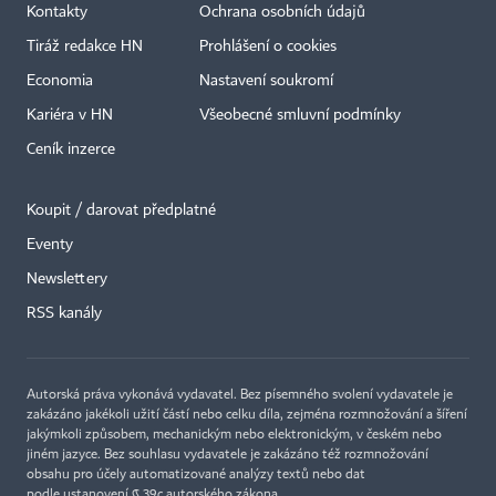
Kontakty
Ochrana osobních údajů
Tiráž redakce HN
Prohlášení o cookies
Economia
Nastavení soukromí
Kariéra v HN
Všeobecné smluvní podmínky
Ceník inzerce
Koupit / darovat předplatné
Eventy
×
Newslettery
RSS kanály
Autorská práva vykonává vydavatel. Bez písemného svolení vydavatele je
zakázáno jakékoli užití částí nebo celku díla, zejména rozmnožování a šíření
jakýmkoli způsobem, mechanickým nebo elektronickým, v českém nebo
jiném jazyce. Bez souhlasu vydavatele je zakázáno též rozmnožování
obsahu pro účely automatizované analýzy textů nebo dat
podle ustanovení § 39c autorského zákona.