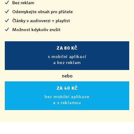
Bez reklam
Odemykejte obsah pro přátele
Články v audioverzi + playlist
Možnost kdykoliv zrušit
ZA 80 KČ
s mobilní aplikací
a bez reklam
nebo
ZA 40 KČ
bez mobilní aplikace
a s reklamou