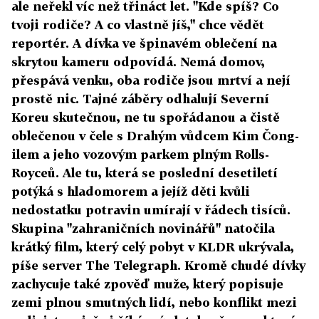
ale neřekl víc než třináct let. "Kde spíš? Co
tvoji rodiče? A co vlastně jíš," chce vědět
reportér. A dívka ve špinavém oblečení na
skrytou kameru odpovídá. Nemá domov,
přespává venku, oba rodiče jsou mrtví a nejí
prostě nic. Tajné záběry odhalují Severní
Koreu skutečnou, ne tu spořádanou a čistě
oblečenou v čele s Drahým vůdcem Kim Čong-
ilem a jeho vozovým parkem plným Rolls-
Royceů. Ale tu, která se poslední desetiletí
potýká s hladomorem a jejíž děti kvůli
nedostatku potravin umírají v řádech tisíců.
Skupina "zahraničních novinářů" natočila
krátký film, který celý pobyt v KLDR ukrývala,
píše server The Telegraph. Kromě chudé dívky
zachycuje také zpověď muže, který popisuje
zemi plnou smutných lidí, nebo konflikt mezi