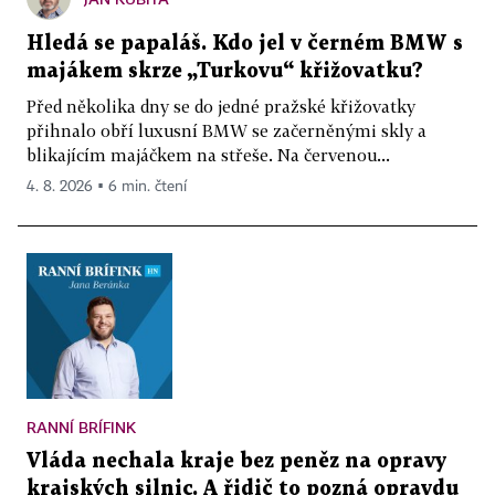
Hledá se papaláš. Kdo jel v černém BMW s
majákem skrze „Turkovu“ křižovatku?
Před několika dny se do jedné pražské křižovatky
přihnalo obří luxusní BMW se začerněnými skly a
blikajícím majáčkem na střeše. Na červenou...
4. 8. 2026 ▪ 6 min. čtení
RANNÍ BRÍFINK
Vláda nechala kraje bez peněz na opravy
krajských silnic. A řidič to pozná opravdu