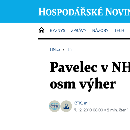
HOME
BYZNYS
ZPRÁVY
NÁZORY
TECH
HN.cz
›
Hn
Pavelec v NH
osm výher
ČTK
mil
,
7. 12. 2010 08:00 ▪ 2 min. čtení