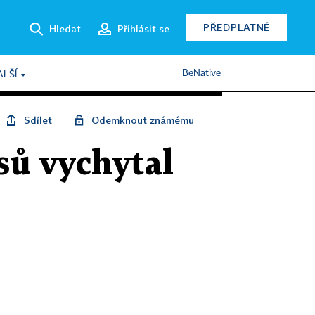
PŘEDPLATNÉ
Hledat
Přihlásit se
BeNative
ALŠÍ
Sdílet
Odemknout známému
asů vychytal