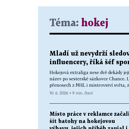
Téma:
hokej
Mladí už nevydrží sledov
influencery, říká šéf sp
Hokejová extraliga nese dvě dekády jej
název po sesterské sázkovce Chance. Lo
přenosech z NHL i mistrovství světa, zn
10. 6. 2026 ▪ 9 min. čtení
Místo práce v reklamce začal
šít batohy na hokejovou
výbavu, jejich příběh zaujal i