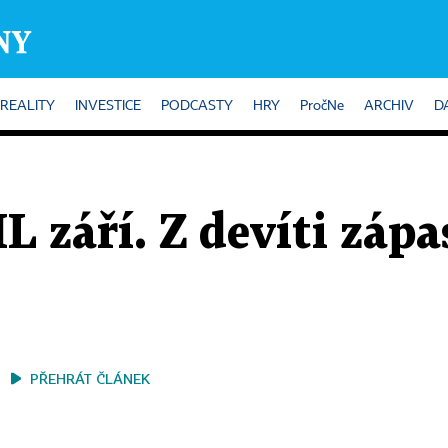
REALITY
INVESTICE
PODCASTY
HRY
PročNe
ARCHIV
D
L září. Z devíti záp
PŘEHRÁT ČLÁNEK