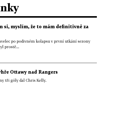
ánky
 si, myslím, že to mám definitivně za
elec po podivném kolapsu v první utkání sezony
l prostě...
ýhře Ottawy nad Rangers
 tři góly dal Chris Kelly.