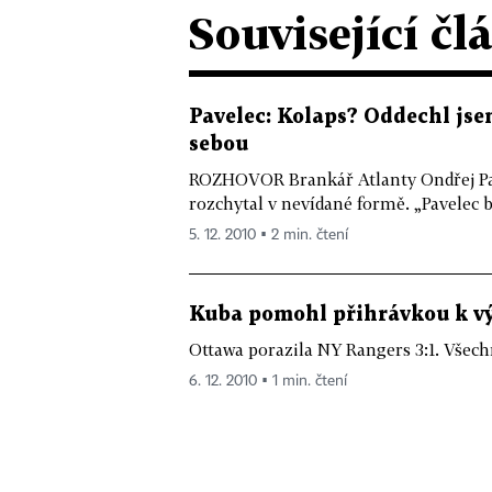
Související čl
Pavelec: Kolaps? Oddechl jsem
sebou
ROZHOVOR Brankář Atlanty Ondřej Pav
rozchytal v nevídané formě. „Pavelec by
5. 12. 2010 ▪ 2 min. čtení
Kuba pomohl přihrávkou k v
Ottawa porazila NY Rangers 3:1. Všechny
6. 12. 2010 ▪ 1 min. čtení