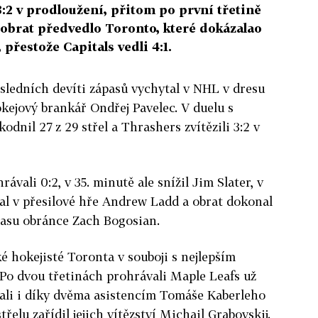
 3:2 v prodloužení, přitom po první třetině
í obrat předvedlo Toronto, které dokázalao
řestože Capitals vedli 4:1.
sledních devíti zápasů vychytal v NHL v dresu
kejový brankář Ondřej Pavelec. V duelu s
odnil 27 z 29 střel a Thrashers zvítězili 3:2 v
ávali 0:2, v 35. minutě ale snížil Jim Slater, v
nal v přesilové hře Andrew Ladd a obrat dokonal
času obránce Zach Bogosian.
é hokejisté Toronta v souboji s nejlepším
 dvou třetinách prohrávali Maple Leafs už
ázali i díky dvěma asistencím Tomáše Kaberleho
řelu zařídil jejich vítězství Michail Grabovskij.