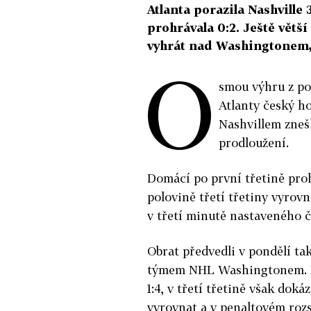
Atlanta porazila Nashville
prohrávala 0:2. Ještě větš
vyhrát nad Washingtonem, p
O
smou výhru z po
Atlanty český ho
Nashvillem znešk
prodloužení.
Domácí po první třetině prohr
polovině třetí třetiny vyrov
v třetí minutě nastaveného 
Obrat předvedli v pondělí tak
týmem NHL Washingtonem. Po
1:4, v třetí třetině však dok
vyrovnat a v penaltovém rozst