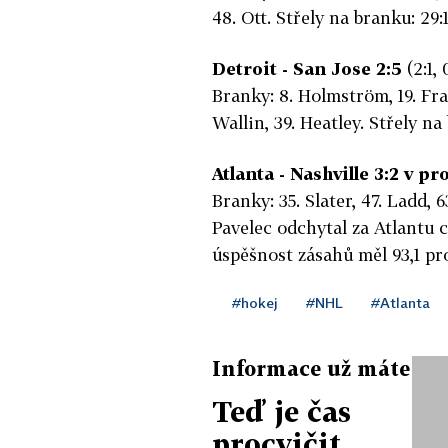
48. Ott. Střely na branku: 29:1
Detroit - San Jose 2:5
(2:1, 
Branky: 8. Holmström, 19. Fran
Wallin, 39. Heatley. Střely na 
Atlanta - Nashville 3:2 v pro
Branky: 35. Slater, 47. Ladd, 
Pavelec odchytal za Atlantu ce
úspěšnost zásahů měl 93,1 pro
#hokej
#NHL
#Atlanta
Informace už máte
Teď je čas
procvičit