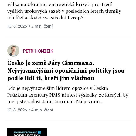
Válka na Ukrajině, energetická krize a prostředí
vyšších úrokových sazeb v posledních letech tlumily
trh fúzí a akvizic ve střední Evropě....
10. 8. 2026 ▪ 3 min. čtení
PETR HONZEJK
Česko je země Járy Cimrmana.
Nejvýraznějšími opozičními politiky jsou
podle lidí ti, kteří jim vládnou
Kdo je nejvýraznějším lídrem opozice v Česku?
Průzkum agentury NMS přinesl výsledky, ze kterých by
měl jistě radost Jára Cimrman. Na prvním...
10. 8. 2026 ▪ 4 min. čtení