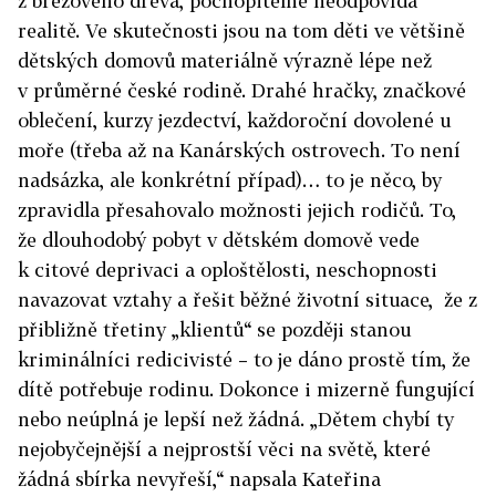
z březového dřeva, pochopitelně neodpovídá
realitě. Ve skutečnosti jsou na tom děti ve většině
dětských domovů materiálně výrazně lépe než
v průměrné české rodině. Drahé hračky, značkové
oblečení, kurzy jezdectví, každoroční dovolené u
moře (třeba až na Kanárských ostrovech. To není
nadsázka, ale konkrétní případ)… to je něco, by
zpravidla přesahovalo možnosti jejich rodičů. To,
že dlouhodobý pobyt v dětském domově vede
k citové deprivaci a oploštělosti, neschopnosti
navazovat vztahy a řešit běžné životní situace,
že z
přibližně třetiny „klientů“ se později stanou
kriminálníci redicivisté – to je dáno prostě tím, že
dítě potřebuje rodinu. Dokonce i mizerně fungující
nebo neúplná je lepší než žádná. „Dětem chybí ty
nejobyčejnější a nejprostší věci na světě, které
žádná sbírka nevyřeší,“ napsala Kateřina