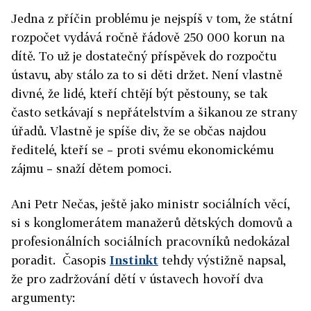
Jedna z příčin problému je nejspíš v tom, že státní
rozpočet vydává ročně řádově 250 000 korun na
dítě. To už je dostatečný příspěvek do rozpočtu
ústavu, aby stálo za to si děti držet. Není vlastně
divné, že lidé, kteří chtějí být pěstouny, se tak
často setkávají s nepřátelstvím a šikanou ze strany
úřadů. Vlastně je spíše div, že se občas najdou
ředitelé, kteří se – proti svému ekonomickému
zájmu – snaží dětem pomoci.
Ani Petr Nečas, ještě jako ministr sociálních věcí,
si s konglomerátem manažerů dětských domovů a
profesionálních sociálních pracovníků nedokázal
poradit.
Časopis
Instinkt
tehdy výstižně napsal,
že pro zadržování dětí v ústavech hovoří dva
argumenty: