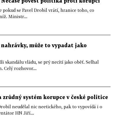
Nečase pověst politika proti korupci
 pokud se Pavel Drobil vrátí, hranice toho, co
níž. Ministr...
 nahrávky, může to vypadat jako
li skandálu vládu, se prý necítí jako oběť. Selhal
. Celý rozhovor...
 zrůdný systém korupce v české politice
obil neudělal nic neetického, pak to vypovídá i o
tátor HN Jiří...