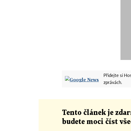
Přidejte si H
zprávách.
Tento článek
je
zdar
budete moci číst vš