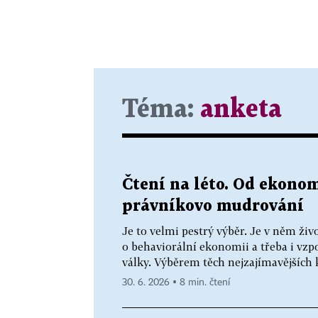
Téma:
anketa
Čtení na léto. Od ekonom
právníkovo mudrování
Je to velmi pestrý výběr. Je v něm ži
o behaviorální ekonomii a třeba i vz
války. Výběrem těch nejzajímavějších k
30. 6. 2026 ▪ 8 min. čtení