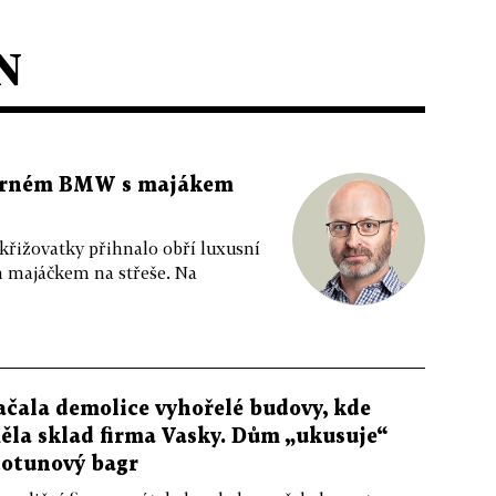
N
 černém BMW s majákem
 křižovatky přihnalo obří luxusní
m majáčkem na střeše. Na
ačala demolice vyhořelé budovy, kde
ěla sklad firma Vasky. Dům „ukusuje“
totunový bagr