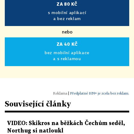
ZA 80 KČ
s mobilní aplikací
a bez reklam
nebo
ZA 40 KČ
bez mobilní aplikace
a s reklamou
|
Předplatné HN+ je zcela bez reklam.
Související články
VIDEO: Skikros na běžkách Čechům seděl,
Northug si natloukl