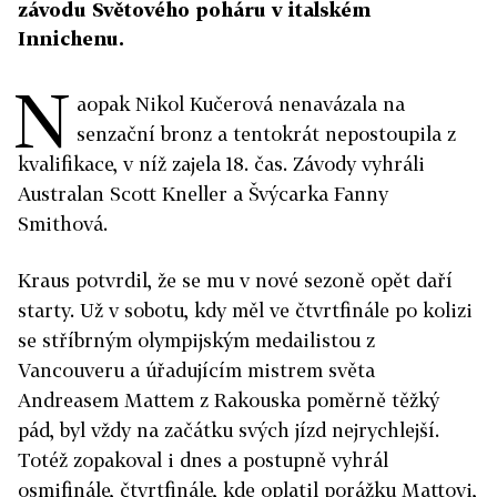
závodu Světového poháru v italském
Innichenu.
N
aopak Nikol Kučerová nenavázala na
senzační bronz a tentokrát nepostoupila z
kvalifikace, v níž zajela 18. čas. Závody vyhráli
Australan Scott Kneller a Švýcarka Fanny
Smithová.
Kraus potvrdil, že se mu v nové sezoně opět daří
starty. Už v sobotu, kdy měl ve čtvrtfinále po kolizi
se stříbrným olympijským medailistou z
Vancouveru a úřadujícím mistrem světa
Andreasem Mattem z Rakouska poměrně těžký
pád, byl vždy na začátku svých jízd nejrychlejší.
Totéž zopakoval i dnes a postupně vyhrál
osmifinále, čtvrtfinále, kde oplatil porážku Mattovi,