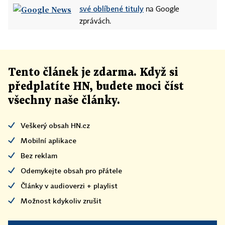
své oblíbené tituly
na Google
zprávách.
Tento článek
je
zdarma. Když si
předplatíte HN, budete moci číst
všechny naše články
.
Veškerý obsah HN.cz
Mobilní aplikace
Bez reklam
Odemykejte obsah pro přátele
Články v audioverzi + playlist
Možnost kdykoliv zrušit