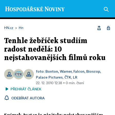
HN.cz
›
Hn
Tenhle žebříček studiím
radost nedělá: 10
nejstahovanějších filmů roku
foto: Bonton, Warner, Falcon, Bioscop,
Palace Pictures
ČTK
LR
,
,
22. 12. 2010 12:38 ▪ 0 min. čtení
PŘEHRÁT ČLÁNEK
ODEBÍRAT AUTORA
Snímek Avatar je pirátsky nejstahovanějším