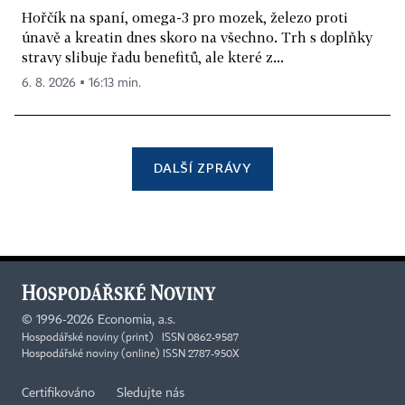
Hořčík na spaní, omega-3 pro mozek, železo proti
únavě a kreatin dnes skoro na všechno. Trh s doplňky
stravy slibuje řadu benefitů, ale které z...
6. 8. 2026 ▪ 16:13 min.
DALŠÍ ZPRÁVY
©
1996-2026
Economia, a.s.
Hospodářské noviny (print) ISSN 0862-9587
Hospodářské noviny (online) ISSN 2787-950X
Certifikováno
Sledujte nás