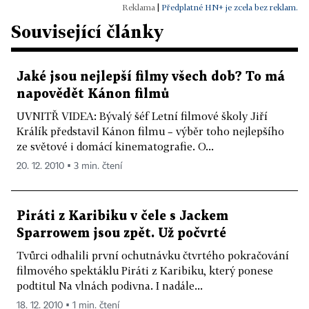
|
Předplatné HN+ je zcela bez reklam.
Související články
Jaké jsou nejlepší filmy všech dob? To má
napovědět Kánon filmů
UVNITŘ VIDEA: Bývalý šéf Letní filmové školy Jiří
Králík představil Kánon filmu – výběr toho nejlepšího
ze světové i domácí kinematografie. O...
20. 12. 2010 ▪ 3 min. čtení
Piráti z Karibiku v čele s Jackem
Sparrowem jsou zpět. Už počvrté
Tvůrci odhalili první ochutnávku čtvrtého pokračování
filmového spektáklu Piráti z Karibiku, který ponese
podtitul Na vlnách podivna. I nadále...
18. 12. 2010 ▪ 1 min. čtení