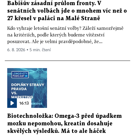
Babišův zásadní průlom fronty. V
senátních volbách jde o mnohem víc než o
27 křesel v paláci na Malé Straně
Kdo vyhraje letošní senátní volby? Záleží samozřejmě
na kritériích, podle kterých budeme vítězství
posuzovat. Ale je velmi pravděpodobné, že...
6. 8. 2026 ▪ 5 min. čtení
16:13
Biotechnoložka: Omega-3 před úpadkem
mozku nepomohou, kreatin dosahuje
skvělých výsledků. Má to ale háček