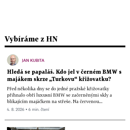
Vybíráme z HN
JAN KUBITA
Hledá se papaláš. Kdo jel v černém BMW s
majákem skrze „Turkovu“ křižovatku?
Před několika dny se do jedné pražské křižovatky
přihnalo obří luxusní BMW se začerněnými skly a
blikajícím majáčkem na střeše. Na červenou...
4. 8. 2026 ▪ 6 min. čtení