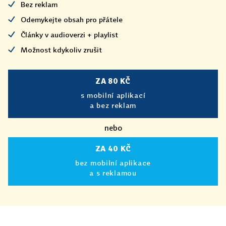
Bez reklam
Odemykejte obsah pro přátele
Články v audioverzi + playlist
Možnost kdykoliv zrušit
ZA 80 KČ
s mobilní aplikací
a bez reklam
nebo
ZA 40 KČ
bez mobilní aplikace
a s reklamou