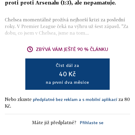
proti proti Arsenalu (1:3), ale nepamatuje.
Chelsea momentálně prožívá nejhorší krizi za poslední
roky. V Premier League čeká na výhru už šest zápasů. "Za
dobu, co jsem v Chelsea, jsme na tom...
ZBÝVÁ VÁM JEŠTĚ 90 % ČLÁNKU
Číst dál za
40 Kč
na první dva měsíce
Nebo zkuste
za 80
předplatné bez reklam a s mobilní aplikací
Kč.
Máte již předplatné?
Přihlaste se