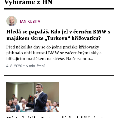
Vybíráme z HN
JAN KUBITA
Hledá se papaláš. Kdo jel v černém BMW s
majákem skrze „Turkovu“ křižovatku?
Před několika dny se do jedné pražské křižovatky
přihnalo obří luxusní BMW se začerněnými skly a
blikajícím majáčkem na střeše. Na červenou...
4. 8. 2026 ▪ 6 min. čtení