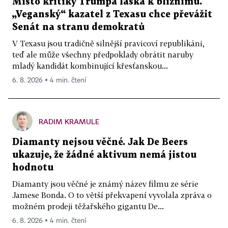
Místo kritiky Trumpa láska k bližnímu.
„Veganský“ kazatel z Texasu chce převážit
Senát na stranu demokratů
V Texasu jsou tradičně silnější pravicoví republikáni,
teď ale může všechny předpoklady obrátit naruby
mladý kandidát kombinující křesťanskou...
6. 8. 2026 ▪ 4 min. čtení
RADIM KRAMULE
Diamanty nejsou věčné. Jak De Beers
ukazuje, že žádné aktivum nemá jistou
hodnotu
Diamanty jsou věčné je známý název filmu ze série
Jamese Bonda. O to větší překvapení vyvolala zpráva o
možném prodeji těžařského gigantu De...
6. 8. 2026 ▪ 4 min. čtení