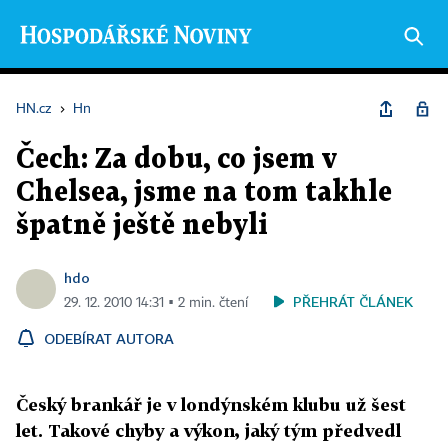
HN.cz
›
Hn
Čech: Za dobu, co jsem v
Chelsea, jsme na tom takhle
špatně ještě nebyli
hdo
PŘEHRÁT ČLÁNEK
29. 12. 2010 14:31 ▪ 2 min. čtení
ODEBÍRAT AUTORA
Český brankář je v londýnském klubu už šest
let. Takové chyby a výkon, jaký tým předvedl