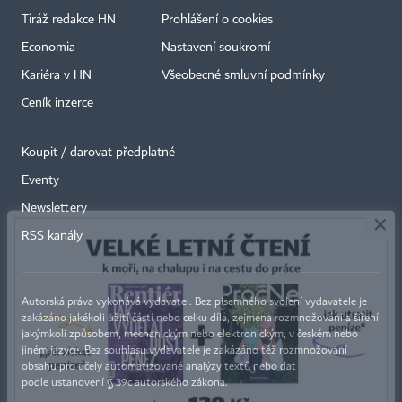
Tiráž redakce HN
Prohlášení o cookies
Economia
Nastavení soukromí
Kariéra v HN
Všeobecné smluvní podmínky
Ceník inzerce
Koupit / darovat předplatné
Eventy
×
Newslettery
RSS kanály
Autorská práva vykonává vydavatel. Bez písemného svolení vydavatele je
zakázáno jakékoli užití částí nebo celku díla, zejména rozmnožování a šíření
jakýmkoli způsobem, mechanickým nebo elektronickým, v českém nebo
jiném jazyce. Bez souhlasu vydavatele je zakázáno též rozmnožování
obsahu pro účely automatizované analýzy textů nebo dat
podle ustanovení § 39c autorského zákona.