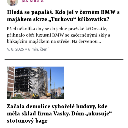
JAN KUBITA
Hledá se papaláš. Kdo jel v černém BMW s
majákem skrze „Turkovu“ křižovatku?
Před několika dny se do jedné pražské křižovatky
přihnalo obří luxusní BMW se začerněnými skly a
blikajícím majáčkem na střeše. Na červenou...
4. 8. 2026 ▪ 6 min. čtení
Začala demolice vyhořelé budovy, kde
měla sklad firma Vasky. Dům „ukusuje“
stotunový bagr