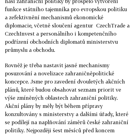
naší zahraniční politiky by prospělo vytvoření
funkce státního tajemníka pro evropskou politiku
a zefektivnění mechanismů ekonomické
diplomacie, včetně sloučení agentur CzechTrade a
CzechInvest a personálního i kompetenčního
podřízení obchodních diplomatů ministerstvu
průmyslu a obchodu.
Rovněž je třeba nastavit jasné mechanismy
posuzování a novelizace zahraničněpolitické
koncepce. Jsme pro zavedení dvouletých akčních
plánů, které budou obsahovat seznam priorit ve
výše zmíněných oblastech zahraniční politiky.
Akční plány by měly být během přípravy
konzultovány s ministerstvy a dalšími úřady, které
se podílejí na naplňování záměrů české zahraniční
politiky. Nejpozději šest měsíců před koncem