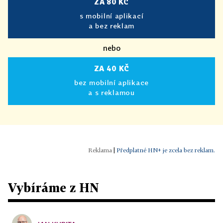
ZA 80 KČ
s mobilní aplikací
a bez reklam
nebo
ZA 40 KČ
bez mobilní aplikace
a s reklamou
|
Předplatné HN+ je zcela bez reklam.
Vybíráme z HN