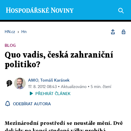
HN.cz
›
Hn
BLOG
Quo vadis, česká zahraniční
politiko?
AMO
Tomáš Karásek
,
17. 8. 2012 08:43 ▪ Aktualizováno ▪ 5 min. čtení
PŘEHRÁT ČLÁNEK
ODEBÍRAT AUTORA
Mezinárodní prostředí se neustále mění. Dvě
dekády po konci studené války probíhá