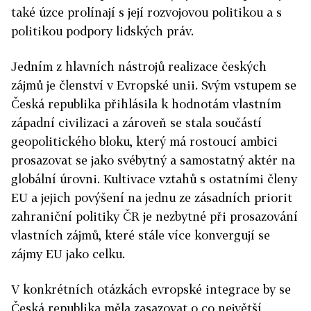
také úzce prolínají s její rozvojovou politikou a s
politikou podpory lidských práv.
Jedním z hlavních nástrojů realizace českých
zájmů je členství v Evropské unii. Svým vstupem se
Česká republika přihlásila k hodnotám vlastním
západní civilizaci a zároveň se stala součástí
geopolitického bloku, který má rostoucí ambici
prosazovat se jako svébytný a samostatný aktér na
globální úrovni. Kultivace vztahů s ostatními členy
EU a jejich povýšení na jednu ze zásadních priorit
zahraniční politiky ČR je nezbytné při prosazování
vlastních zájmů, které stále více konvergují se
zájmy EU jako celku.
V konkrétních otázkách evropské integrace by se
Česká republika měla zasazovat o co největší