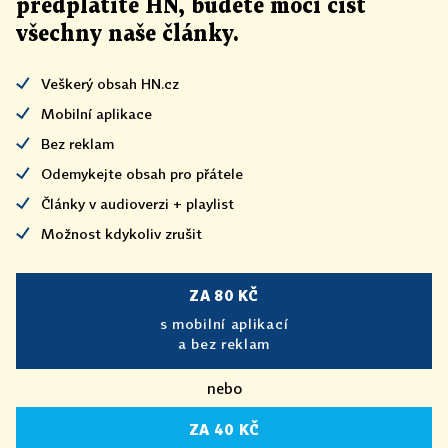
předplatíte HN, budete moci číst
všechny naše články
.
Veškerý obsah HN.cz
Mobilní aplikace
Bez reklam
Odemykejte obsah pro přátele
Články v audioverzi + playlist
Možnost kdykoliv zrušit
ZA 80 KČ
s mobilní aplikací
a bez reklam
nebo
ZA 40 KČ