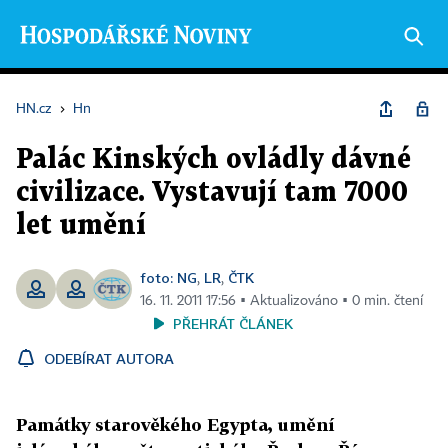
HN.cz
›
Hn
Palác Kinských ovládly dávné
civilizace. Vystavují tam 7000
let umění
foto: NG
LR
ČTK
,
,
16. 11. 2011 17:56 ▪ Aktualizováno ▪ 0 min. čtení
PŘEHRÁT ČLÁNEK
ODEBÍRAT AUTORA
Památky starověkého Egypta, umění