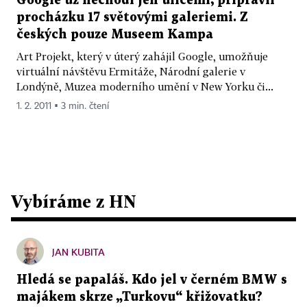
Google už nechodí jen ulicemi, připravil
procházku 17 světovými galeriemi. Z
českých pouze Museem Kampa
Art Projekt, který v úterý zahájil Google, umožňuje
virtuální návštěvu Ermitáže, Národní galerie v
Londýně, Muzea moderního umění v New Yorku či...
1. 2. 2011 ▪ 3 min. čtení
Vybíráme z HN
JAN KUBITA
Hledá se papaláš. Kdo jel v černém BMW s
majákem skrze „Turkovu“ křižovatku?