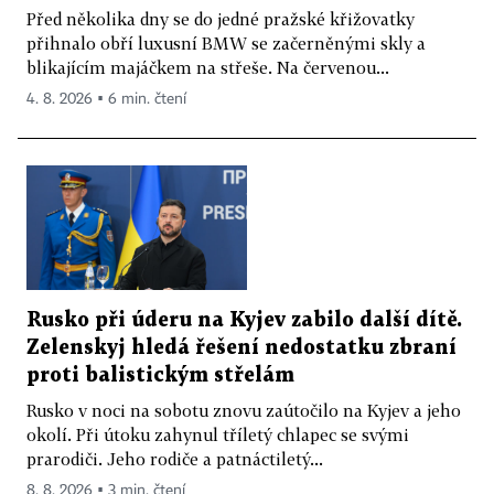
Před několika dny se do jedné pražské křižovatky
přihnalo obří luxusní BMW se začerněnými skly a
blikajícím majáčkem na střeše. Na červenou...
4. 8. 2026 ▪ 6 min. čtení
Rusko při úderu na Kyjev zabilo další dítě.
Zelenskyj hledá řešení nedostatku zbraní
proti balistickým střelám
Rusko v noci na sobotu znovu zaútočilo na Kyjev a jeho
okolí. Při útoku zahynul tříletý chlapec se svými
prarodiči. Jeho rodiče a patnáctiletý...
8. 8. 2026 ▪ 3 min. čtení