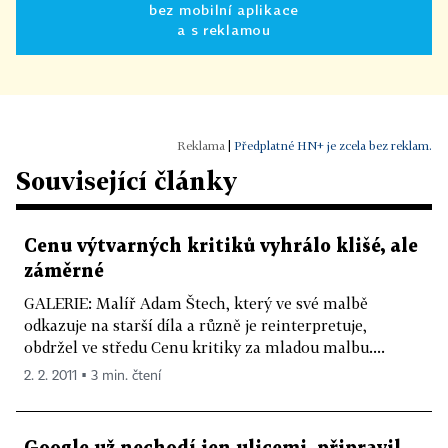
bez mobilní aplikace
a s reklamou
|
Předplatné HN+ je zcela bez reklam.
Související články
Cenu výtvarných kritiků vyhrálo klišé, ale
záměrné
GALERIE: Malíř Adam Štech, který ve své malbě
odkazuje na starší díla a různě je reinterpretuje,
obdržel ve středu Cenu kritiky za mladou malbu....
2. 2. 2011 ▪ 3 min. čtení