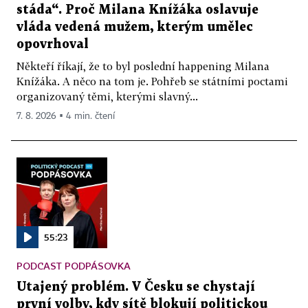
stáda“. Proč Milana Knížáka oslavuje
vláda vedená mužem, kterým umělec
opovrhoval
Někteří říkají, že to byl poslední happening Milana
Knížáka. A něco na tom je. Pohřeb se státními poctami
organizovaný těmi, kterými slavný...
7. 8. 2026 ▪ 4 min. čtení
55:23
PODCAST PODPÁSOVKA
Utajený problém. V Česku se chystají
první volby, kdy sítě blokují politickou