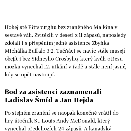
Hokejisté Pittsburghu bez zraněného Malkina v
sestavě válí. Zvítězili v deseti z 11 zápasů, naposledy
zdolali i s přispěním jedné asistence Zbyňka
Michálka Buffalo 3:2. Tučňáci se navíc stále musejí
obejít i bez Sidneyho Crosbyho, který kvůli otřesu
mozku vynechal 12. utkání v řadě a stále není jasné,
kdy se opět nastoupí.
Bod za asistenci zaznamenali
Ladislav Šmíd a Jan Hejda
Po stejném zranění se naopak konečně vrátil do
hry útočník St. Louis Andy McDonald, který
vynechal předchozích 24 zápasů. A kanadský