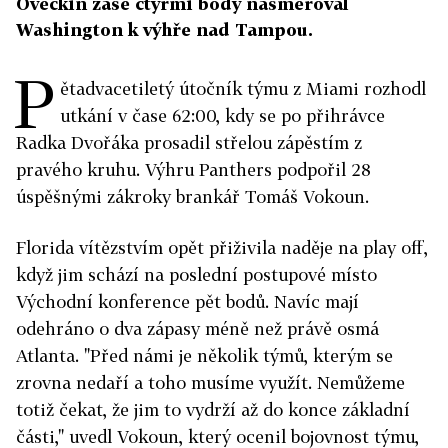
Ovečkin zase čtyřmi body nasměroval
Washington k výhře nad Tampou.
P
ětadvacetiletý útočník týmu z Miami rozhodl
utkání v čase 62:00, kdy se po přihrávce
Radka Dvořáka prosadil střelou zápěstím z
pravého kruhu. Výhru Panthers podpořil 28
úspěšnými zákroky brankář Tomáš Vokoun.
Florida vítězstvím opět přiživila naděje na play off,
když jim schází na poslední postupové místo
Východní konference pět bodů. Navíc mají
odehráno o dva zápasy méně než právě osmá
Atlanta. "Před námi je několik týmů, kterým se
zrovna nedaří a toho musíme využít. Nemůžeme
totiž čekat, že jim to vydrží až do konce základní
části," uvedl Vokoun, který ocenil bojovnost týmu,