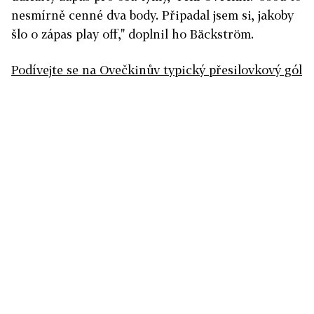
nesmírně cenné dva body. Připadal jsem si, jakoby
šlo o zápas play off," doplnil ho Bäckström.
Podívejte se na Ovečkinův typický přesilovkový gól