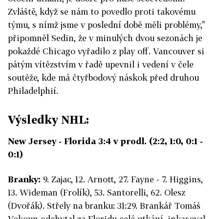
Zvláště, když se nám to povedlo proti takovému
týmu, s nímž jsme v poslední době měli problémy,"
připomněl Sedin, že v minulých dvou sezonách je
pokaždé Chicago vyřadilo z play off. Vancouver si
pátým vítězstvím v řadě upevnil i vedení v čele
soutěže, kde má čtyřbodový náskok před druhou
Philadelphií.
Výsledky NHL:
New Jersey - Florida 3:4 v prodl. (2:2, 1:0, 0:1 -
0:1)
Branky:
9. Zajac, 12. Arnott, 27. Fayne - 7. Higgins,
13. Wideman (Frolík), 53. Santorelli, 62. Olesz
(Dvořák). Střely na branku: 31:29. Brankář Tomáš
Vokoun odchytal za Floridu celé utkání, inkasoval