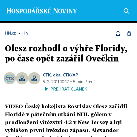
HN.cz
›
Hn
Olesz rozhodl o výhře Floridy,
po čase opět zazářil Ovečkin
ČTK
oka
ČTK/AP
,
,
5. 2. 2011 10:17 ▪ 5 min. čtení
PŘEHRÁT ČLÁNEK
VIDEO Český hokejista Rostislav Olesz zařídil
Floridě v pátečním utkání NHL gólem v
prodloužení vítězství 4:3 v New Jersey a byl
vyhlášen první hvězdou zápasu. Alexander