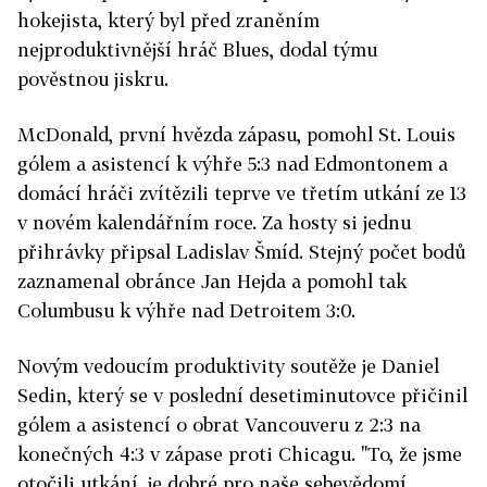
hokejista, který byl před zraněním
nejproduktivnější hráč Blues, dodal týmu
pověstnou jiskru.
McDonald, první hvězda zápasu, pomohl St. Louis
gólem a asistencí k výhře 5:3 nad Edmontonem a
domácí hráči zvítězili teprve ve třetím utkání ze 13
v novém kalendářním roce. Za hosty si jednu
přihrávky připsal Ladislav Šmíd. Stejný počet bodů
zaznamenal obránce Jan Hejda a pomohl tak
Columbusu k výhře nad Detroitem 3:0.
Novým vedoucím produktivity soutěže je Daniel
Sedin, který se v poslední desetiminutovce přičinil
gólem a asistencí o obrat Vancouveru z 2:3 na
konečných 4:3 v zápase proti Chicagu. "To, že jsme
otočili utkání, je dobré pro naše sebevědomí.