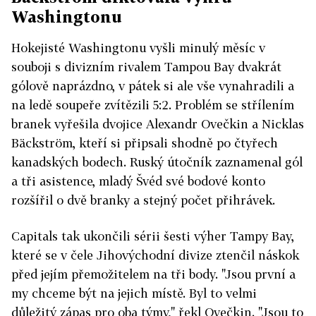
Washingtonu
Hokejisté Washingtonu vyšli minulý měsíc v
souboji s divizním rivalem Tampou Bay dvakrát
gólově naprázdno, v pátek si ale vše vynahradili a
na ledě soupeře zvítězili 5:2. Problém se střílením
branek vyřešila dvojice Alexandr Ovečkin a Nicklas
Bäckström, kteří si připsali shodně po čtyřech
kanadských bodech. Ruský útočník zaznamenal gól
a tři asistence, mladý Švéd své bodové konto
rozšířil o dvě branky a stejný počet přihrávek.
Capitals tak ukončili sérii šesti výher Tampy Bay,
které se v čele Jihovýchodní divize ztenčil náskok
před jejím přemožitelem na tři body. "Jsou první a
my chceme být na jejich místě. Byl to velmi
důležitý zápas pro oba týmy," řekl Ovečkin. "Jsou to