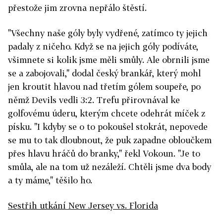
přestože jim zrovna nepřálo štěstí.
"Všechny naše góly byly vydřené, zatímco ty jejich
padaly z ničeho. Když se na jejich góly podíváte,
všimnete si kolik jsme měli smůly. Ale obrnili jsme
se a zabojovali," dodal český brankář, který mohl
jen kroutit hlavou nad třetím gólem soupeře, po
němž Devils vedli 3:2. Trefu přirovnával ke
golfovému úderu, kterým chcete odehrát míček z
písku. "I kdyby se o to pokoušel stokrát, nepovede
se mu to tak dloubnout, že puk zapadne obloučkem
přes hlavu hráčů do branky," řekl Vokoun. "Je to
smůla, ale na tom už nezáleží. Chtěli jsme dva body
a ty máme," těšilo ho.
Sestřih utkání New Jersey vs. Florida