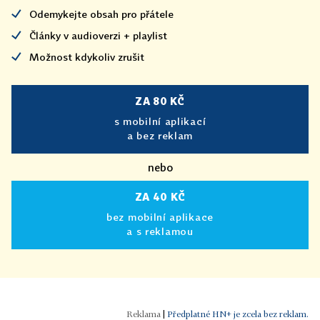
Odemykejte obsah pro přátele
Články v audioverzi + playlist
Možnost kdykoliv zrušit
ZA 80 KČ
s mobilní aplikací
a bez reklam
nebo
ZA 40 KČ
bez mobilní aplikace
a s reklamou
|
Předplatné HN+ je zcela bez reklam.