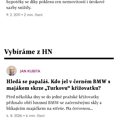
hypotéky se díky poklesu cen nemovitostí i úrokové
sazby snížily.
9. 2. 2011 ▪ 2 min. čtení
Vybíráme z HN
JAN KUBITA
Hledá se papaláš. Kdo jel v černém BMW s
majákem skrze „Turkovu“ křižovatku?
Před několika dny se do jedné pražské křižovatky
přihnalo obří luxusní BMW se začerněnými skly a
blikajícím majáčkem na střeše. Na červenou...
4. 8. 2026 ▪ 6 min. čtení