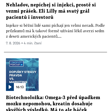
Nehladov, nepíchej si injekci, prostě si
vezmi prášek. Eli Lilly má svatý grál
pacientů i investorů
Injekce si běžní lidé sami píchají jen velmi neradi. Podle
průzkumů má k takové formě užívání léků averzi sedm
z deseti amerických pacientů....
7. 8. 2026 ▪ 4 min. čtení
16:13
Biotechnoložka: Omega-3 před úpadkem
mozku nepomohou, kreatin dosahuje
skvělých výsledků. Má to ale háček