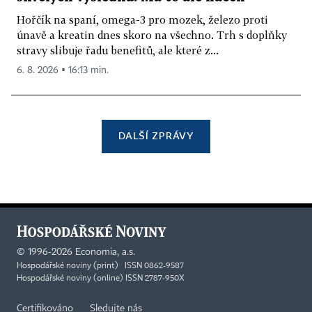
Hořčík na spaní, omega-3 pro mozek, železo proti
únavě a kreatin dnes skoro na všechno. Trh s doplňky
stravy slibuje řadu benefitů, ale které z...
6. 8. 2026 ▪ 16:13 min.
DALŠÍ ZPRÁVY
©
1996-2026
Economia, a.s.
Hospodářské noviny (print) ISSN 0862-9587
Hospodářské noviny (online) ISSN 2787-950X
Certifikováno
Sledujte nás