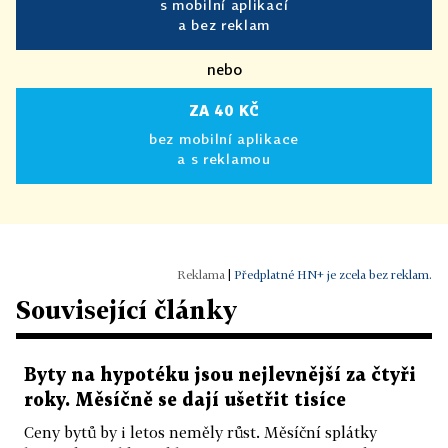
s mobilní aplikací
a bez reklam
nebo
ZA 40 KČ
bez mobilní aplikace
a s reklamou
|
Předplatné HN+ je zcela bez reklam.
Související články
Byty na hypotéku jsou nejlevnější za čtyři
roky. Měsíčně se dají ušetřit tisíce
Ceny bytů by i letos neměly růst. Měsíční splátky